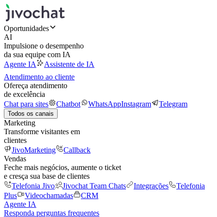
Oportunidades
AI
Impulsione o desempenho
da sua equipe com IA
Agente IA
Assistente de IA
Atendimento ao cliente
Ofereça atendimento
de excelência
Chat para sites
Chatbot
WhatsApp
Instagram
Telegram
Todos os canais
Marketing
Transforme visitantes em
clientes
JivoMarketing
Callback
Vendas
Feche mais negócios, aumente o ticket
e cresça sua base de clientes
Telefonia Jivo
Jivochat Team Chats
Integrações
Telefonia
Plus
Videochamadas
CRM
Agente IA
Responda perguntas frequentes