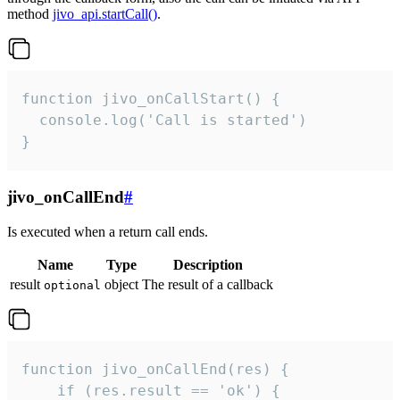
method
jivo_api.startCall()
.
function jivo_onCallStart() {

  console.log('Call is started')

}
jivo_onCallEnd
#
Is executed when a return call ends.
Name
Type
Description
result
object
The result of a callback
optional
function jivo_onCallEnd(res) {

    if (res.result == 'ok') {
