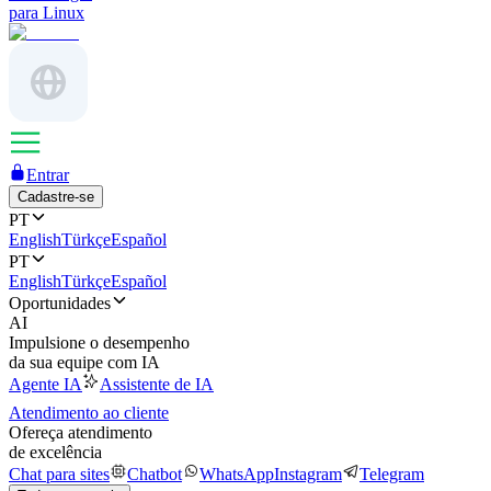
para Linux
Entrar
Cadastre-se
PT
English
Türkçe
Español
PT
English
Türkçe
Español
Oportunidades
AI
Impulsione o desempenho
da sua equipe com IA
Agente IA
Assistente de IA
Atendimento ao cliente
Ofereça atendimento
de excelência
Chat para sites
Chatbot
WhatsApp
Instagram
Telegram