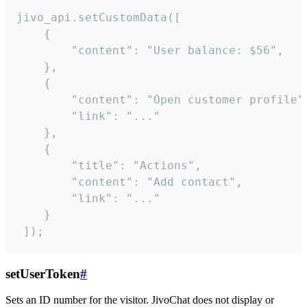
jivo_api.setCustomData([

    {

        "content": "User balance: $56",

    },

    {

        "content": "Open customer profile",
        "link": "..."

    },

    {

        "title": "Actions",

        "content": "Add contact",

        "link": "..."

    }

 ]);
setUserToken
#
Sets an ID number for the visitor. JivoChat does not display or