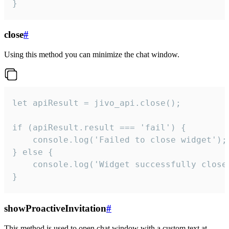
}
close
#
Using this method you can minimize the chat window.
let apiResult = jivo_api.close();

if (apiResult.result === 'fail') {

    console.log('Failed to close widget');

} else {

    console.log('Widget successfully close'
}
showProactiveInvitation
#
This method is used to open chat window with a custom text at