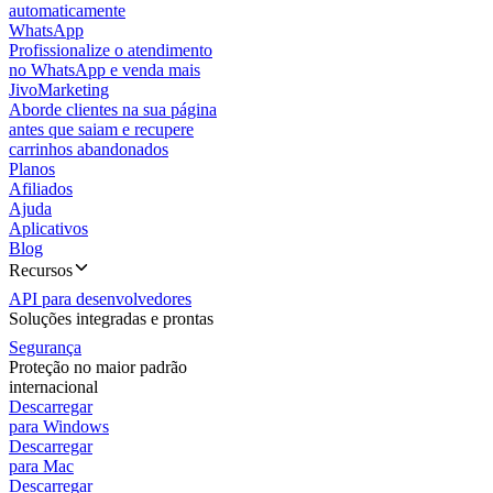
automaticamente
WhatsApp
Profissionalize o atendimento
no WhatsApp e venda mais
JivoMarketing
Aborde clientes na sua página
antes que saiam e recupere
carrinhos abandonados
Planos
Afiliados
Ajuda
Aplicativos
Blog
Recursos
API para desenvolvedores
Soluções integradas e prontas
Segurança
Proteção no maior padrão
internacional
Descarregar
para Windows
Descarregar
para Mac
Descarregar