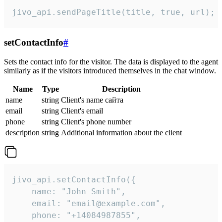
jivo_api.sendPageTitle(title, true, url);
setContactInfo
#
Sets the contact info for the visitor. The data is displayed to the agent
similarly as if the visitors introduced themselves in the chat window.
Name
Type
Description
name
string
Client's name сайта
email
string
Client's email
phone
string
Client's phone number
description
string
Additional information about the client
jivo_api.setContactInfo({

    name: "John Smith",

    email: "email@example.com",

    phone: "+14084987855",
