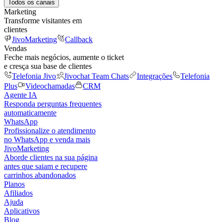
Todos os canais
Marketing
Transforme visitantes em
clientes
JivoMarketing
Callback
Vendas
Feche mais negócios, aumente o ticket
e cresça sua base de clientes
Telefonia Jivo
Jivochat Team Chats
Integrações
Telefonia
Plus
Videochamadas
CRM
Agente IA
Responda perguntas frequentes
automaticamente
WhatsApp
Profissionalize o atendimento
no WhatsApp e venda mais
JivoMarketing
Aborde clientes na sua página
antes que saiam e recupere
carrinhos abandonados
Planos
Afiliados
Ajuda
Aplicativos
Blog