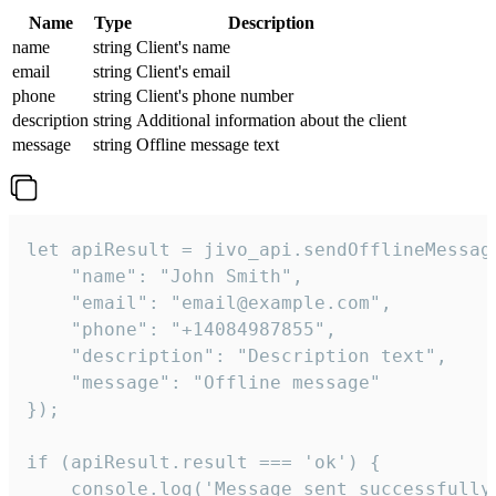
Name
Type
Description
name
string
Client's name
email
string
Client's email
phone
string
Client's phone number
description
string
Additional information about the client
message
string
Offline message text
let apiResult = jivo_api.sendOfflineMessage
    "name": "John Smith",

    "email": "email@example.com",

    "phone": "+14084987855",

    "description": "Description text",

    "message": "Offline message"

});

if (apiResult.result === 'ok') {

    console.log('Message sent successfully'