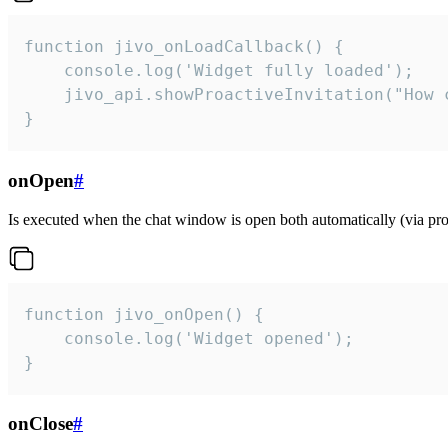
function jivo_onLoadCallback() {

    console.log('Widget fully loaded');

    jivo_api.showProactiveInvitation("How c
}
onOpen
#
Is executed when the chat window is open both automatically (via proa
function jivo_onOpen() {

    console.log('Widget opened');

}
onClose
#