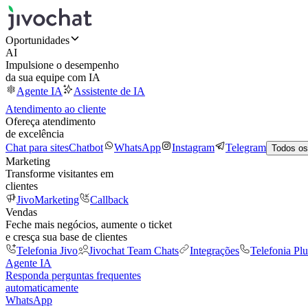
Oportunidades
AI
Impulsione o desempenho
da sua equipe com IA
Agente IA
Assistente de IA
Atendimento ao cliente
Ofereça atendimento
de excelência
Chat para sites
Chatbot
WhatsApp
Instagram
Telegram
Todos os
Marketing
Transforme visitantes em
clientes
JivoMarketing
Callback
Vendas
Feche mais negócios, aumente o ticket
e cresça sua base de clientes
Telefonia Jivo
Jivochat Team Chats
Integrações
Telefonia Plu
Agente IA
Responda perguntas frequentes
automaticamente
WhatsApp