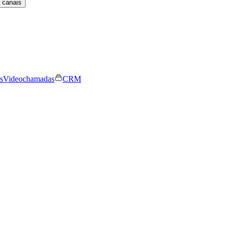
 canais
s
Videochamadas
CRM