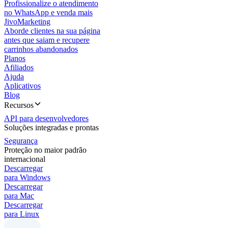
Profissionalize o atendimento
no WhatsApp e venda mais
JivoMarketing
Aborde clientes na sua página
antes que saiam e recupere
carrinhos abandonados
Planos
Afiliados
Ajuda
Aplicativos
Blog
Recursos
API para desenvolvedores
Soluções integradas e prontas
Segurança
Proteção no maior padrão
internacional
Descarregar
para Windows
Descarregar
para Mac
Descarregar
para Linux