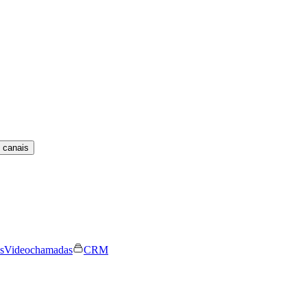
 canais
s
Videochamadas
CRM