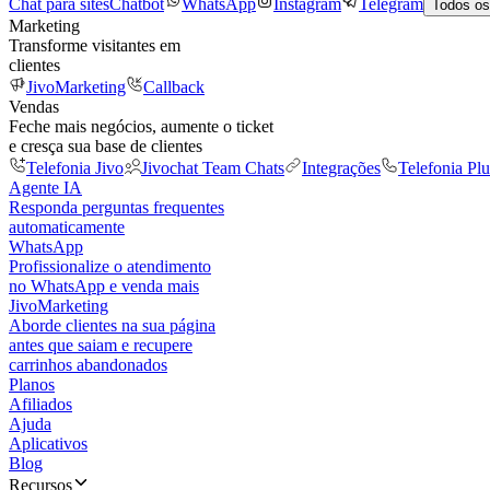
Chat para sites
Chatbot
WhatsApp
Instagram
Telegram
Todos os
Marketing
Transforme visitantes em
clientes
JivoMarketing
Callback
Vendas
Feche mais negócios, aumente o ticket
e cresça sua base de clientes
Telefonia Jivo
Jivochat Team Chats
Integrações
Telefonia Plu
Agente IA
Responda perguntas frequentes
automaticamente
WhatsApp
Profissionalize o atendimento
no WhatsApp e venda mais
JivoMarketing
Aborde clientes na sua página
antes que saiam e recupere
carrinhos abandonados
Planos
Afiliados
Ajuda
Aplicativos
Blog
Recursos