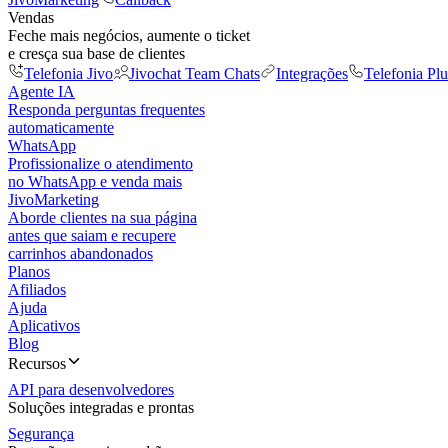
Vendas
Feche mais negócios, aumente o ticket
e cresça sua base de clientes
Telefonia Jivo
Jivochat Team Chats
Integrações
Telefonia Plu
Agente IA
Responda perguntas frequentes
automaticamente
WhatsApp
Profissionalize o atendimento
no WhatsApp e venda mais
JivoMarketing
Aborde clientes na sua página
antes que saiam e recupere
carrinhos abandonados
Planos
Afiliados
Ajuda
Aplicativos
Blog
Recursos
API para desenvolvedores
Soluções integradas e prontas
Segurança