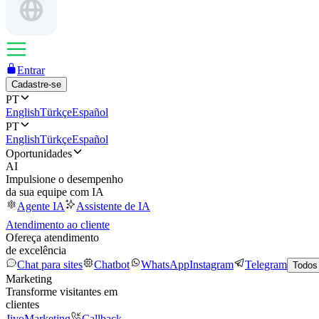
Entrar
Cadastre-se
PT
English
Türkçe
Español
PT
English
Türkçe
Español
Oportunidades
AI
Impulsione o desempenho
da sua equipe com IA
Agente IA
Assistente de IA
Atendimento ao cliente
Ofereça atendimento
de excelência
Chat para sites
Chatbot
WhatsApp
Instagram
Telegram
Todos
Marketing
Transforme visitantes em
clientes
JivoMarketing
Callback