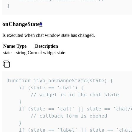
}
onChangeState
#
Is executed when chat window state has changed.
Name
Type
Description
state
string
Current widget state
function jivo_onChangeState(state) {

    if (state == 'chat') {

        // widget is in the chat state

    }

    if (state == 'call' || state == 'chat/c
        // callback form is opened

    }

    if (state == 'label' || state == 'chat/