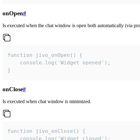
onOpen
#
Is executed when the chat window is open both automatically (via proa
function jivo_onOpen() {

    console.log('Widget opened');

}
onClose
#
Is executed when chat window is minimized.
function jivo_onClose() {

    console.log('Widget closed');
