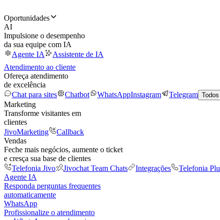
Oportunidades
AI
Impulsione o desempenho
da sua equipe com IA
Agente IA
Assistente de IA
Atendimento ao cliente
Ofereça atendimento
de excelência
Chat para sites
Chatbot
WhatsApp
Instagram
Telegram
Todos
Marketing
Transforme visitantes em
clientes
JivoMarketing
Callback
Vendas
Feche mais negócios, aumente o ticket
e cresça sua base de clientes
Telefonia Jivo
Jivochat Team Chats
Integrações
Telefonia Plu
Agente IA
Responda perguntas frequentes
automaticamente
WhatsApp
Profissionalize o atendimento