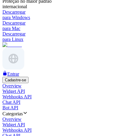
Proteção no maior padrão
internacional
Descarregar
para Windows
Descarregar
para Mac
Descarregar
para Linux
Entrar
Cadastre-se
Overview
Widget API
Webhooks API
Chat API
Bot API
Categorias
Overview
Widget API
Webhooks API
Chat API