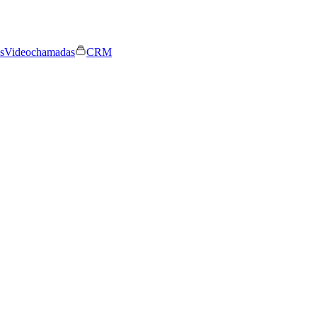
s
Videochamadas
CRM