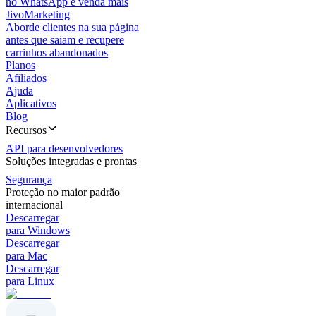
no WhatsApp e venda mais
JivoMarketing
Aborde clientes na sua página
antes que saiam e recupere
carrinhos abandonados
Planos
Afiliados
Ajuda
Aplicativos
Blog
Recursos
API para desenvolvedores
Soluções integradas e prontas
Segurança
Proteção no maior padrão
internacional
Descarregar
para Windows
Descarregar
para Mac
Descarregar
para Linux