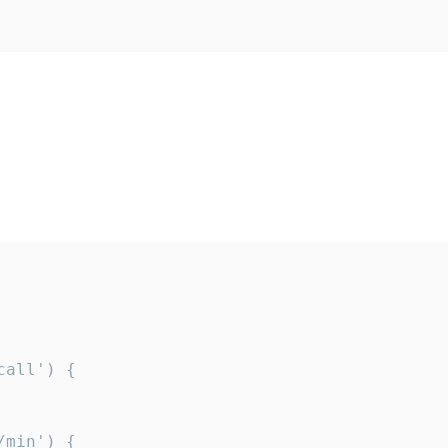
all') {

min') {
