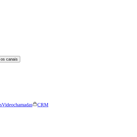
 os canais
s
Videochamadas
CRM