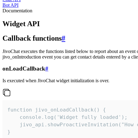
Bot API
Documentation
Widget API
Callback functions
#
JivoChat executes the functions listed below to report about an event 
jivo_onIntroduction event you can get contact details entered by a clie
onLoadCallback
#
Is executed when JivoChat widget initialization is over.
function jivo_onLoadCallback() {

    console.log('Widget fully loaded');

    jivo_api.showProactiveInvitation("How c
}