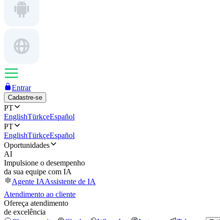
Entrar
Cadastre-se
PT
English
Türkçe
Español
PT
English
Türkçe
Español
Oportunidades
AI
Impulsione o desempenho
da sua equipe com IA
Agente IA
Assistente de IA
Atendimento ao cliente
Ofereça atendimento
de excelência