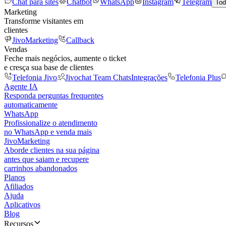
Chat para sites
Chatbot
WhatsApp
Instagram
Telegram
Tod
Marketing
Transforme visitantes em
clientes
JivoMarketing
Callback
Vendas
Feche mais negócios, aumente o ticket
e cresça sua base de clientes
Telefonia Jivo
Jivochat Team Chats
Integrações
Telefonia Plus
Agente IA
Responda perguntas frequentes
automaticamente
WhatsApp
Profissionalize o atendimento
no WhatsApp e venda mais
JivoMarketing
Aborde clientes na sua página
antes que saiam e recupere
carrinhos abandonados
Planos
Afiliados
Ajuda
Aplicativos
Blog
Recursos