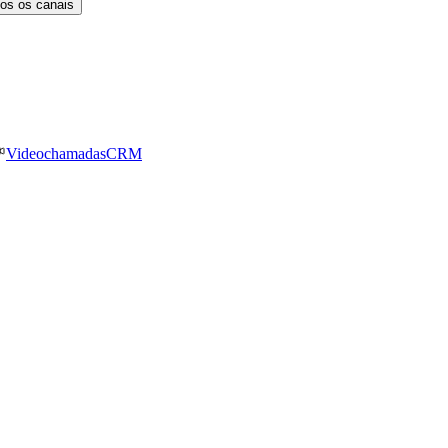
os os canais
Videochamadas
CRM