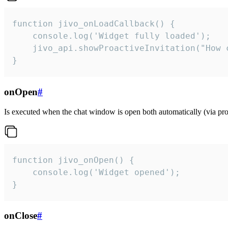
function jivo_onLoadCallback() {

    console.log('Widget fully loaded');

    jivo_api.showProactiveInvitation("How c
}
onOpen
#
Is executed when the chat window is open both automatically (via proa
function jivo_onOpen() {

    console.log('Widget opened');

}
onClose
#