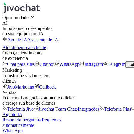
Oportunidades
AI
Impulsione o desempenho
da sua equipe com IA
Agente IA
Assistente de IA
Atendimento ao cliente
Ofereça atendimento
de excelência
Chat para sites
Chatbot
WhatsApp
Instagram
Telegram
Tod
Marketing
Transforme visitantes em
clientes
JivoMarketing
Callback
Vendas
Feche mais negócios, aumente o ticket
e cresça sua base de clientes
Telefonia Jivo
Jivochat Team Chats
Integrações
Telefonia Plus
Agente IA
Responda perguntas frequentes
automaticamente
WhatsApp