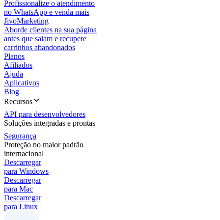
Profissionalize o atendimento
no WhatsApp e venda mais
JivoMarketing
Aborde clientes na sua página
antes que saiam e recupere
carrinhos abandonados
Planos
Afiliados
Ajuda
Aplicativos
Blog
Recursos
API para desenvolvedores
Soluções integradas e prontas
Segurança
Proteção no maior padrão
internacional
Descarregar
para Windows
Descarregar
para Mac
Descarregar
para Linux