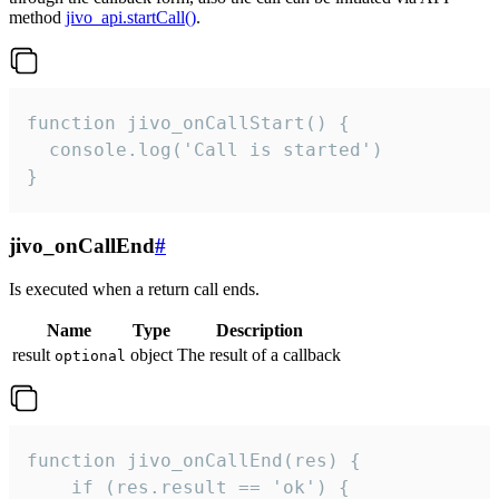
method
jivo_api.startCall()
.
function jivo_onCallStart() {

  console.log('Call is started')

}
jivo_onCallEnd
#
Is executed when a return call ends.
Name
Type
Description
result
object
The result of a callback
optional
function jivo_onCallEnd(res) {

    if (res.result == 'ok') {
