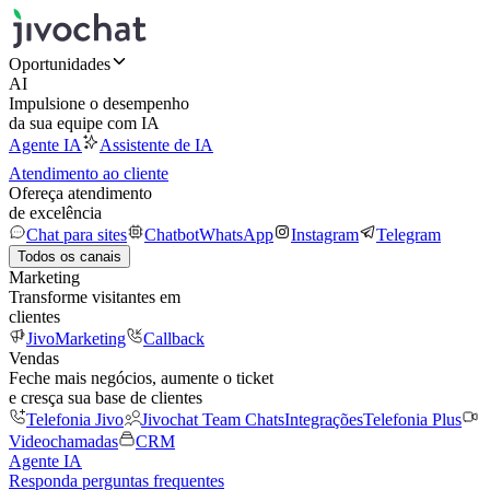
Oportunidades
AI
Impulsione o desempenho
da sua equipe com IA
Agente IA
Assistente de IA
Atendimento ao cliente
Ofereça atendimento
de excelência
Chat para sites
Chatbot
WhatsApp
Instagram
Telegram
Todos os canais
Marketing
Transforme visitantes em
clientes
JivoMarketing
Callback
Vendas
Feche mais negócios, aumente o ticket
e cresça sua base de clientes
Telefonia Jivo
Jivochat Team Chats
Integrações
Telefonia Plus
Videochamadas
CRM
Agente IA
Responda perguntas frequentes