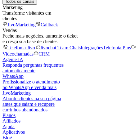
Todos os canais
Marketing
Transforme visitantes em
clientes
JivoMarketing
Callback
Vendas
Feche mais negócios, aumente o ticket
e cresça sua base de clientes
Telefonia Jivo
Jivochat Team Chats
Integrações
Telefonia Plus
Videochamadas
CRM
Agente IA
Responda perguntas frequentes
automaticamente
WhatsApp
Profissionalize o atendimento
no WhatsApp e venda mais
JivoMarketing
Aborde clientes na sua página
antes que saiam e recupere
carrinhos abandonados
Planos
Afiliados
Ajuda
Aplicativos
Blog