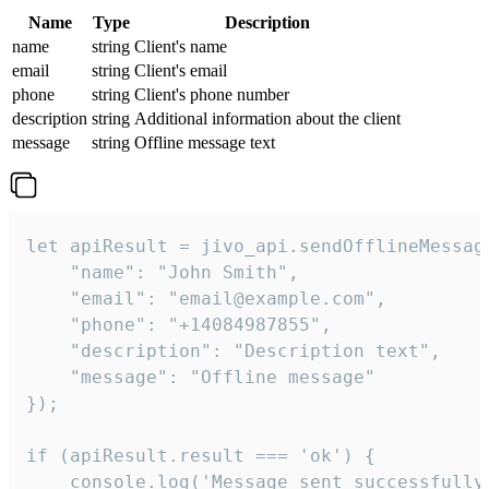
Name
Type
Description
name
string
Client's name
email
string
Client's email
phone
string
Client's phone number
description
string
Additional information about the client
message
string
Offline message text
let apiResult = jivo_api.sendOfflineMessage
    "name": "John Smith",

    "email": "email@example.com",

    "phone": "+14084987855",

    "description": "Description text",

    "message": "Offline message"

});

if (apiResult.result === 'ok') {

    console.log('Message sent successfully'