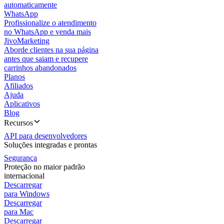
automaticamente
WhatsApp
Profissionalize o atendimento
no WhatsApp e venda mais
JivoMarketing
Aborde clientes na sua página
antes que saiam e recupere
carrinhos abandonados
Planos
Afiliados
Ajuda
Aplicativos
Blog
Recursos
API para desenvolvedores
Soluções integradas e prontas
Segurança
Proteção no maior padrão
internacional
Descarregar
para Windows
Descarregar
para Mac
Descarregar