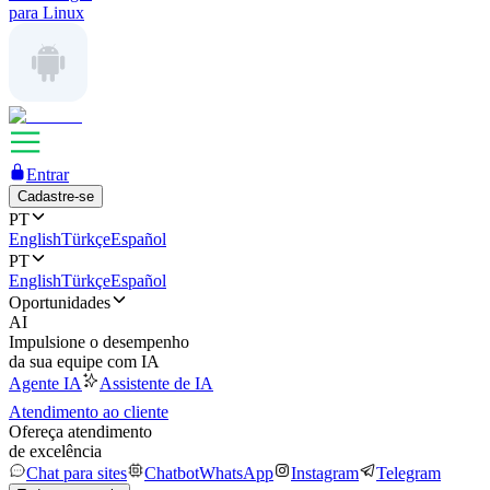
para Linux
Entrar
Cadastre-se
PT
English
Türkçe
Español
PT
English
Türkçe
Español
Oportunidades
AI
Impulsione o desempenho
da sua equipe com IA
Agente IA
Assistente de IA
Atendimento ao cliente
Ofereça atendimento
de excelência
Chat para sites
Chatbot
WhatsApp
Instagram
Telegram