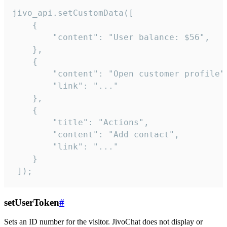
jivo_api.setCustomData([

    {

        "content": "User balance: $56",

    },

    {

        "content": "Open customer profile",
        "link": "..."

    },

    {

        "title": "Actions",

        "content": "Add contact",

        "link": "..."

    }

 ]);
setUserToken
#
Sets an ID number for the visitor. JivoChat does not display or