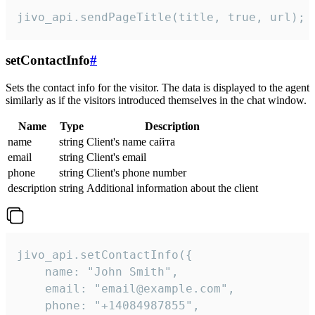
jivo_api.sendPageTitle(title, true, url);
setContactInfo
#
Sets the contact info for the visitor. The data is displayed to the agent
similarly as if the visitors introduced themselves in the chat window.
Name
Type
Description
name
string
Client's name сайта
email
string
Client's email
phone
string
Client's phone number
description
string
Additional information about the client
jivo_api.setContactInfo({

    name: "John Smith",

    email: "email@example.com",

    phone: "+14084987855",
