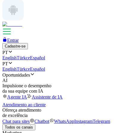
Entrar
Cadastre-se
PT
English
Türkçe
Español
PT
English
Türkçe
Español
Oportunidades
AI
Impulsione o desempenho
da sua equipe com IA
Agente IA
Assistente de IA
Atendimento ao cliente
Ofereça atendimento
de excelência
Chat para sites
Chatbot
WhatsApp
Instagram
Telegram
Todos os canais
Marketing