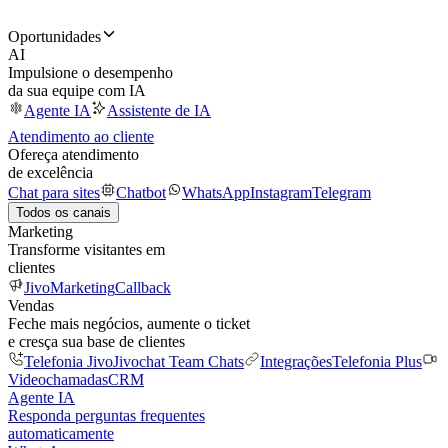
Oportunidades
AI
Impulsione o desempenho
da sua equipe com IA
Agente IA
Assistente de IA
Atendimento ao cliente
Ofereça atendimento
de excelência
Chat para sites
Chatbot
WhatsApp
Instagram
Telegram
Todos os canais
Marketing
Transforme visitantes em
clientes
JivoMarketing
Callback
Vendas
Feche mais negócios, aumente o ticket
e cresça sua base de clientes
Telefonia Jivo
Jivochat Team Chats
Integrações
Telefonia Plus
Videochamadas
CRM
Agente IA
Responda perguntas frequentes
automaticamente