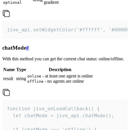
gradient
optional
jivo_api.setWidgetColor('#ffffff', '#00000
chatMode
#
With this method you can get the current chat status: online/offline.
Name
Type
Description
- at least one agent is online
online
result
string
- no agents are online
offline
function jivo_onLoadCallback() {

  let chatMode = jivo_api.chatMode();

  if (chatMode === 'offline') {
