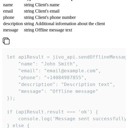
name
string
Client's name
email
string
Client's email
phone
string
Client's phone number
description
string
Additional information about the client
message
string
Offline message text
let apiResult = jivo_api.sendOfflineMessage
    "name": "John Smith",

    "email": "email@example.com",

    "phone": "+14084987855",

    "description": "Description text",

    "message": "Offline message"

});

if (apiResult.result === 'ok') {

    console.log('Message sent successfully'
} else {
