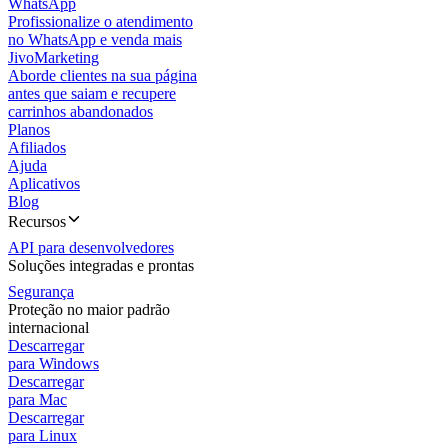
WhatsApp
Profissionalize o atendimento
no WhatsApp e venda mais
JivoMarketing
Aborde clientes na sua página
antes que saiam e recupere
carrinhos abandonados
Planos
Afiliados
Ajuda
Aplicativos
Blog
Recursos
API para desenvolvedores
Soluções integradas e prontas
Segurança
Proteção no maior padrão
internacional
Descarregar
para Windows
Descarregar
para Mac
Descarregar
para Linux