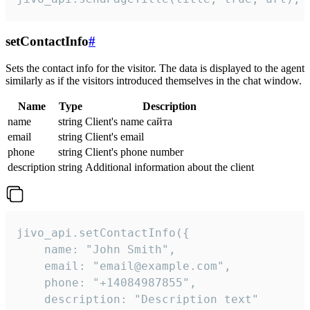
setContactInfo
#
Sets the contact info for the visitor. The data is displayed to the agent
similarly as if the visitors introduced themselves in the chat window.
Name
Type
Description
name
string
Client's name сайта
email
string
Client's email
phone
string
Client's phone number
description
string
Additional information about the client
jivo_api.setContactInfo({

    name: "John Smith",

    email: "email@example.com",

    phone: "+14084987855",

    description: "Description text"
