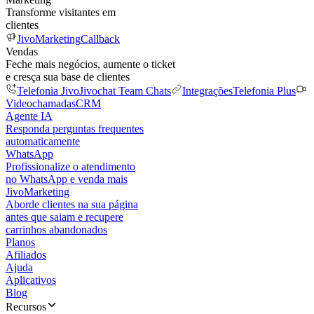
Transforme visitantes em
clientes
JivoMarketing
Callback
Vendas
Feche mais negócios, aumente o ticket
e cresça sua base de clientes
Telefonia Jivo
Jivochat Team Chats
Integrações
Telefonia Plus
Videochamadas
CRM
Agente IA
Responda perguntas frequentes
automaticamente
WhatsApp
Profissionalize o atendimento
no WhatsApp e venda mais
JivoMarketing
Aborde clientes na sua página
antes que saiam e recupere
carrinhos abandonados
Planos
Afiliados
Ajuda
Aplicativos
Blog
Recursos