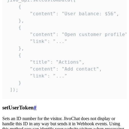
    {

        "content": "User balance: $56",

    },

    {

        "content": "Open customer profile",
        "link": "..."

    },

    {

        "title": "Actions",

        "content": "Add contact",

        "link": "..."

    }

 ]);
setUserToken
#
Sets an ID number for the visitor. JivoChat does not display or
handle this ID in any way but sends it in Webhook events. Using
this method you can identify your website visitors when processing