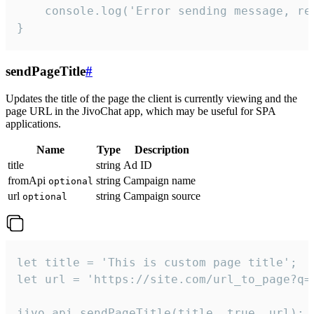
    console.log('Error sending message, rea
}
sendPageTitle
#
Updates the title of the page the client is currently viewing and the
page URL in the JivoChat app, which may be useful for SPA
applications.
Name
Type
Description
title
string
Ad ID
fromApi
string
Campaign name
optional
url
string
Campaign source
optional
let title = 'This is custom page title';

let url = 'https://site.com/url_to_page?q=p
jivo_api.sendPageTitle(title, true, url);