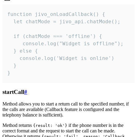
function jivo_onLoadCallback() {

  let chatMode = jivo_api.chatMode();

  if (chatMode === 'offline') {

     console.log("Widget is offline");

  } else {

    console.log('Widget is online')

  }

}
startCall
#
Method allows you to start a return call to the specified number, if
the calls are available (Callback feature is configured and the
telephony balance is sufficient).
Method returns
if the phone number is in the
{result: 'ok'}
correct format and the request to start the call can be made.
Otherwise it returns
{result: 'fail', reason: 'Callback