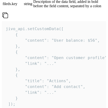
Description of the data field, added in bold
fileds.key
string
before the field content, separated by a colon
jivo_api.setCustomData([

    {

        "content": "User balance: $56",

    },

    {

        "content": "Open customer profile",
        "link": "..."

    },

    {

        "title": "Actions",

        "content": "Add contact",

        "link": "..."

    }

 ]);