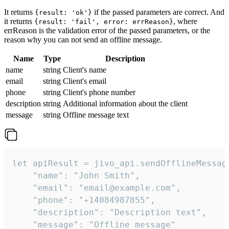
It returns
if the passed parameters are correct. And
{result: 'ok'}
it returns
, where
{result: 'fail', error: errReason}
errReason is the validation error of the passed parameters, or the
reason why you can not send an offline message.
Name
Type
Description
name
string
Client's name
email
string
Client's email
phone
string
Client's phone number
description
string
Additional information about the client
message
string
Offline message text
let apiResult = jivo_api.sendOfflineMessage
    "name": "John Smith",

    "email": "email@example.com",

    "phone": "+14084987855",

    "description": "Description text",

    "message": "Offline message"
