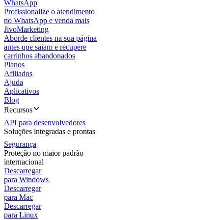
WhatsApp
Profissionalize o atendimento
no WhatsApp e venda mais
JivoMarketing
Aborde clientes na sua página
antes que saiam e recupere
carrinhos abandonados
Planos
Afiliados
Ajuda
Aplicativos
Blog
Recursos
API para desenvolvedores
Soluções integradas e prontas
Segurança
Proteção no maior padrão
internacional
Descarregar
para Windows
Descarregar
para Mac
Descarregar
para Linux