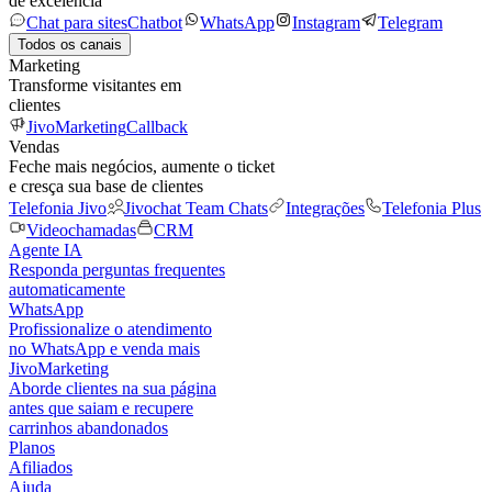
de excelência
Chat para sites
Chatbot
WhatsApp
Instagram
Telegram
Todos os canais
Marketing
Transforme visitantes em
clientes
JivoMarketing
Callback
Vendas
Feche mais negócios, aumente o ticket
e cresça sua base de clientes
Telefonia Jivo
Jivochat Team Chats
Integrações
Telefonia Plus
Videochamadas
CRM
Agente IA
Responda perguntas frequentes
automaticamente
WhatsApp
Profissionalize o atendimento
no WhatsApp e venda mais
JivoMarketing
Aborde clientes na sua página
antes que saiam e recupere
carrinhos abandonados
Planos
Afiliados
Ajuda