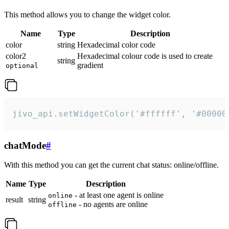
This method allows you to change the widget color.
Name
Type
Description
color
string
Hexadecimal color code
color2
Hexadecimal colour code is used to create
string
gradient
optional
jivo_api.setWidgetColor('#ffffff', '#00000
chatMode
#
With this method you can get the current chat status: online/offline.
Name
Type
Description
- at least one agent is online
online
result
string
- no agents are online
offline