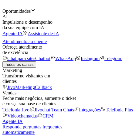
Oportunidades
AI
Impulsione o desempenho
da sua equipe com IA
Agente IA
Assistente de IA
Atendimento ao cliente
Ofereça atendimento
de excelência
Chat para sites
Chatbot
WhatsApp
Instagram
Telegram
Todos os canais
Marketing
Transforme visitantes em
clientes
JivoMarketing
Callback
Vendas
Feche mais negócios, aumente o ticket
e cresça sua base de clientes
Telefonia Jivo
Jivochat Team Chats
Integrações
Telefonia Plus
Videochamadas
CRM
Agente IA
Responda perguntas frequentes
automaticamente