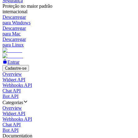
Segurança
Proteção no maior padrão
internacional
Descarregar
para Windows
Descarregar
para Mac
Descarregar
para Linux
Entrar
Cadastre-se
Overview
Widget API
Webhooks API
Chat API
Bot API
Categorias
Overview
Widget API
Webhooks API
Chat API
Bot API
Documentation