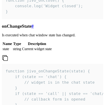
function jivo_onClose() {

    console.log('Widget closed');

}
onChangeState
#
Is executed when chat window state has changed.
Name
Type
Description
state
string
Current widget state
function jivo_onChangeState(state) {

    if (state == 'chat') {

        // widget is in the chat state

    }

    if (state == 'call' || state == 'chat/c
        // callback form is opened

    }
