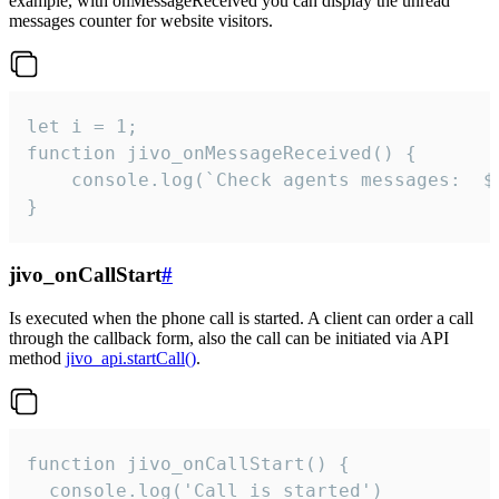
example, with onMessageReceived you can display the unread
messages counter for website visitors.
let i = 1;

function jivo_onMessageReceived() {

	console.log(`Check agents messages:  ${i++}`)

}
jivo_onCallStart
#
Is executed when the phone call is started. A client can order a call
through the callback form, also the call can be initiated via API
method
jivo_api.startCall()
.
function jivo_onCallStart() {

  console.log('Call is started')
