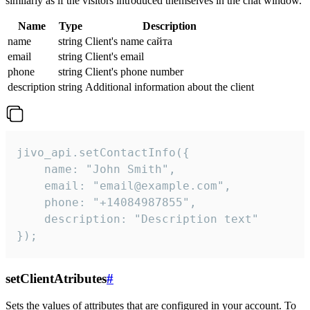
similarly as if the visitors introduced themselves in the chat window.
Name
Type
Description
name
string
Client's name сайта
email
string
Client's email
phone
string
Client's phone number
description
string
Additional information about the client
jivo_api.setContactInfo({

    name: "John Smith",

    email: "email@example.com",

    phone: "+14084987855",

    description: "Description text"

});
setClientAtributes
#
Sets the values ​​of attributes that are configured in your account. To