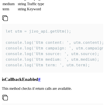
medium
string
Traffic type
term
string
Keyword
let utm = jivo_api.getUtm();

console.log('Utm content: ', utm.content);

console.log('Utm campaign: ', utm.campaign)
console.log('Utm source: ', utm.source);

console.log('Utm medium: ', utm.medium);

console.log('Utm term: ', utm.term);
isCallbackEnabled
#
This method checks if return calls are available.