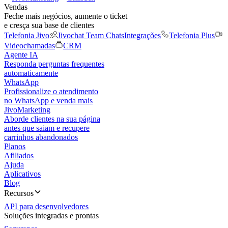
Vendas
Feche mais negócios, aumente o ticket
e cresça sua base de clientes
Telefonia Jivo
Jivochat Team Chats
Integrações
Telefonia Plus
Videochamadas
CRM
Agente IA
Responda perguntas frequentes
automaticamente
WhatsApp
Profissionalize o atendimento
no WhatsApp e venda mais
JivoMarketing
Aborde clientes na sua página
antes que saiam e recupere
carrinhos abandonados
Planos
Afiliados
Ajuda
Aplicativos
Blog
Recursos
API para desenvolvedores
Soluções integradas e prontas