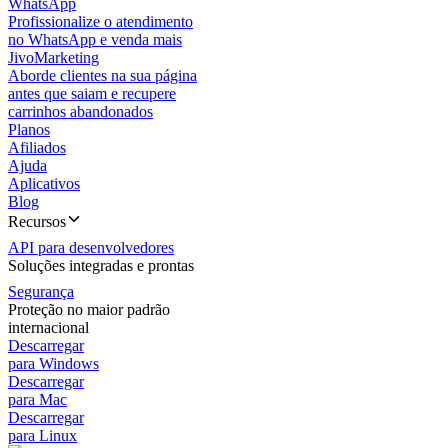
WhatsApp
Profissionalize o atendimento
no WhatsApp e venda mais
JivoMarketing
Aborde clientes na sua página
antes que saiam e recupere
carrinhos abandonados
Planos
Afiliados
Ajuda
Aplicativos
Blog
Recursos
API para desenvolvedores
Soluções integradas e prontas
Segurança
Proteção no maior padrão
internacional
Descarregar
para Windows
Descarregar
para Mac
Descarregar
para Linux