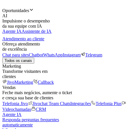
Oportunidades
AI
Impulsione o desempenho
da sua equipe com IA
Agente IA
Assistente de IA
Atendimento ao cliente
Ofereça atendimento
de excelência
Chat para sites
Chatbot
WhatsApp
Instagram
Telegram
Todos os canais
Marketing
Transforme visitantes em
clientes
JivoMarketing
Callback
Vendas
Feche mais negócios, aumente o ticket
e cresça sua base de clientes
Telefonia Jivo
Jivochat Team Chats
Integrações
Telefonia Plus
Videochamadas
CRM
Agente IA
Responda perguntas frequentes
automaticamente