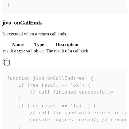
}
jivo_onCallEnd
#
Is executed when a return call ends.
Name
Type
Description
result
object
The result of a callback
optional
function jivo_onCallEnd(res) {

    if (res.result == 'ok') {

        // call finished successfully

    }

    if (res.result == 'fail') {

        // call finished with errors or can
        console.log(res.reason); // reason 
    }
