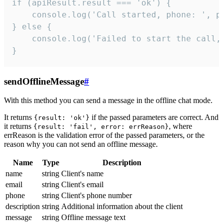
if (apiResult.result === 'ok') {

    console.log('Call started, phone: ', ph
} else {

    console.log('Failed to start the call,
}
sendOfflineMessage
#
With this method you can send a message in the offline chat mode.
It returns
if the passed parameters are correct. And
{result: 'ok'}
it returns
, where
{result: 'fail', error: errReason}
errReason is the validation error of the passed parameters, or the
reason why you can not send an offline message.
Name
Type
Description
name
string
Client's name
email
string
Client's email
phone
string
Client's phone number
description
string
Additional information about the client
message
string
Offline message text