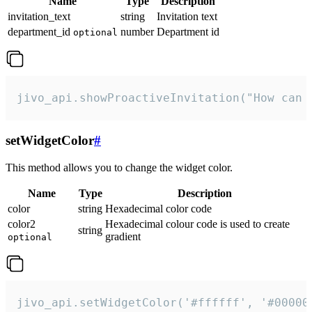
Name
Type
Description
invitation_text
string
Invitation text
department_id
number
Department id
optional
jivo_api.showProactiveInvitation("How can 
setWidgetColor
#
This method allows you to change the widget color.
Name
Type
Description
color
string
Hexadecimal color code
color2
Hexadecimal colour code is used to create
string
gradient
optional
jivo_api.setWidgetColor('#ffffff', '#00000