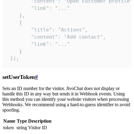
        "content": "Open customer profile",
        "link": "..."

    },

    {

        "title": "Actions",

        "content": "Add contact",

        "link": "..."

    }

 ]);
setUserToken
#
Sets an ID number for the visitor. JivoChat does not display or
handle this ID in any way but sends it in Webhook events. Using
this method you can identify your website visitors when processing
Webhooks. We recommend using a hard-to-guess identifier to avoid
spoofing.
Name
Type
Description
token
string
Visitor ID