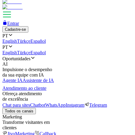
Entrar
Cadastre-se
PT
English
Türkçe
Español
PT
English
Türkçe
Español
Oportunidades
AI
Impulsione o desempenho
da sua equipe com IA
Agente IA
Assistente de IA
Atendimento ao cliente
Ofereça atendimento
de excelência
Chat para sites
Chatbot
WhatsApp
Instagram
Telegram
Todos os canais
Marketing
Transforme visitantes em
clientes
JivoMarketing
Callback