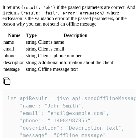
It returns
if the passed parameters are correct. And
{result: 'ok'}
it returns
, where
{result: 'fail', error: errReason}
errReason is the validation error of the passed parameters, or the
reason why you can not send an offline message.
Name
Type
Description
name
string
Client's name
email
string
Client's email
phone
string
Client's phone number
description
string
Additional information about the client
message
string
Offline message text
let apiResult = jivo_api.sendOfflineMessage
    "name": "John Smith",

    "email": "email@example.com",

    "phone": "+14084987855",

    "description": "Description text",

    "message": "Offline message"
