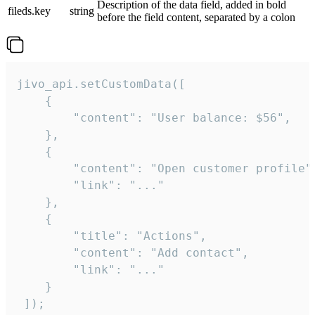
Description of the data field, added in bold
fileds.key
string
before the field content, separated by a colon
jivo_api.setCustomData([

    {

        "content": "User balance: $56",

    },

    {

        "content": "Open customer profile",
        "link": "..."

    },

    {

        "title": "Actions",

        "content": "Add contact",

        "link": "..."

    }

 ]);