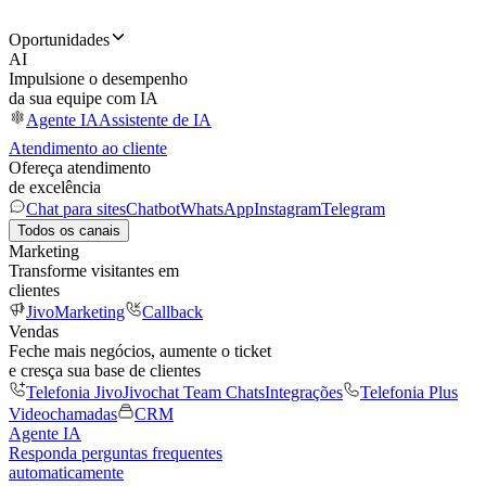
Oportunidades
AI
Impulsione o desempenho
da sua equipe com IA
Agente IA
Assistente de IA
Atendimento ao cliente
Ofereça atendimento
de excelência
Chat para sites
Chatbot
WhatsApp
Instagram
Telegram
Todos os canais
Marketing
Transforme visitantes em
clientes
JivoMarketing
Callback
Vendas
Feche mais negócios, aumente o ticket
e cresça sua base de clientes
Telefonia Jivo
Jivochat Team Chats
Integrações
Telefonia Plus
Videochamadas
CRM
Agente IA
Responda perguntas frequentes
automaticamente