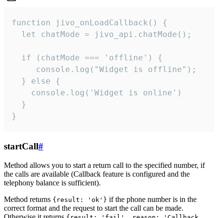
function jivo_onLoadCallback() {

  let chatMode = jivo_api.chatMode();

  if (chatMode === 'offline') {

     console.log("Widget is offline");

  } else {

    console.log('Widget is online')

  }

}
startCall
#
Method allows you to start a return call to the specified number, if
the calls are available (Callback feature is configured and the
telephony balance is sufficient).
Method returns
if the phone number is in the
{result: 'ok'}
correct format and the request to start the call can be made.
Otherwise it returns
{result: 'fail', reason: 'Callback