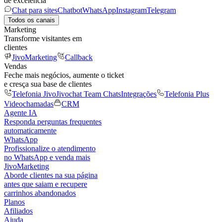
de excelência
Chat para sites
Chatbot
WhatsApp
Instagram
Telegram
Todos os canais
Marketing
Transforme visitantes em
clientes
JivoMarketing
Callback
Vendas
Feche mais negócios, aumente o ticket
e cresça sua base de clientes
Telefonia Jivo
Jivochat Team Chats
Integrações
Telefonia Plus
Videochamadas
CRM
Agente IA
Responda perguntas frequentes
automaticamente
WhatsApp
Profissionalize o atendimento
no WhatsApp e venda mais
JivoMarketing
Aborde clientes na sua página
antes que saiam e recupere
carrinhos abandonados
Planos
Afiliados
Ajuda