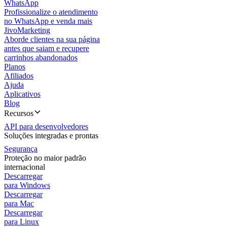
WhatsApp
Profissionalize o atendimento
no WhatsApp e venda mais
JivoMarketing
Aborde clientes na sua página
antes que saiam e recupere
carrinhos abandonados
Planos
Afiliados
Ajuda
Aplicativos
Blog
Recursos
API para desenvolvedores
Soluções integradas e prontas
Segurança
Proteção no maior padrão
internacional
Descarregar
para Windows
Descarregar
para Mac
Descarregar
para Linux