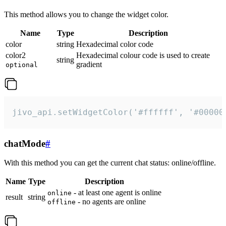
This method allows you to change the widget color.
Name
Type
Description
color
string
Hexadecimal color code
color2
Hexadecimal colour code is used to create
string
gradient
optional
jivo_api.setWidgetColor('#ffffff', '#00000
chatMode
#
With this method you can get the current chat status: online/offline.
Name
Type
Description
- at least one agent is online
online
result
string
- no agents are online
offline