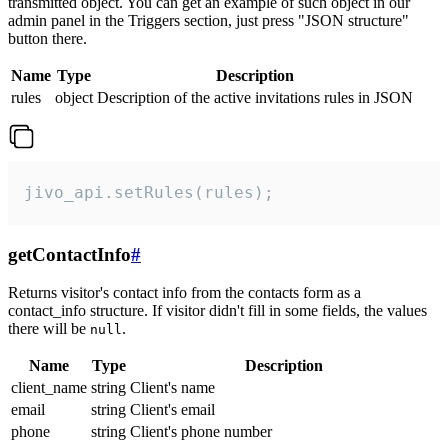
transmitted object. You can get an example of such object in our
admin panel in the Triggers section, just press "JSON structure"
button there.
Name
Type
Description
rules
object
Description of the active invitations rules in JSON
jivo_api.setRules(rules);
getContactInfo
#
Returns visitor's contact info from the contacts form as a
contact_info structure. If visitor didn't fill in some fields, the values
there will be
.
null
Name
Type
Description
client_name
string
Client's name
email
string
Client's email
phone
string
Client's phone number