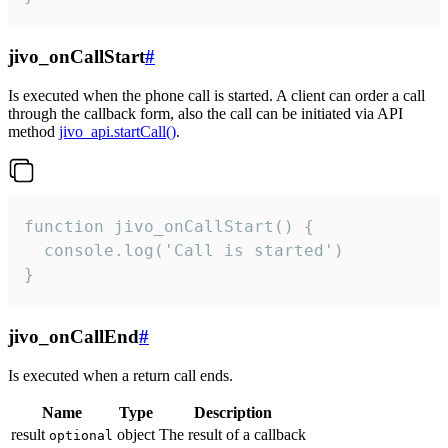
jivo_onCallStart
#
Is executed when the phone call is started. A client can order a call
through the callback form, also the call can be initiated via API
method
jivo_api.startCall()
.
function jivo_onCallStart() {

  console.log('Call is started')

}
jivo_onCallEnd
#
Is executed when a return call ends.
Name
Type
Description
result
object
The result of a callback
optional