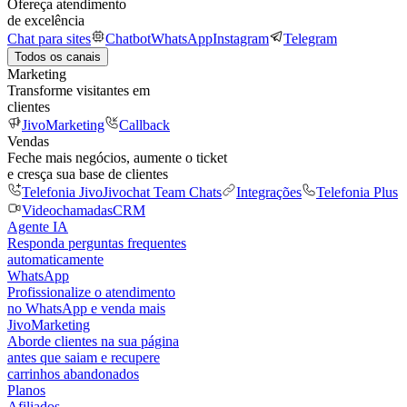
Ofereça atendimento
de excelência
Chat para sites
Chatbot
WhatsApp
Instagram
Telegram
Todos os canais
Marketing
Transforme visitantes em
clientes
JivoMarketing
Callback
Vendas
Feche mais negócios, aumente o ticket
e cresça sua base de clientes
Telefonia Jivo
Jivochat Team Chats
Integrações
Telefonia Plus
Videochamadas
CRM
Agente IA
Responda perguntas frequentes
automaticamente
WhatsApp
Profissionalize o atendimento
no WhatsApp e venda mais
JivoMarketing
Aborde clientes na sua página
antes que saiam e recupere
carrinhos abandonados
Planos
Afiliados