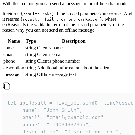
With this method you can send a message in the offline chat mode.
It returns
if the passed parameters are correct. And
{result: 'ok'}
it returns
, where
{result: 'fail', error: errReason}
errReason is the validation error of the passed parameters, or the
reason why you can not send an offline message.
Name
Type
Description
name
string
Client's name
email
string
Client's email
phone
string
Client's phone number
description
string
Additional information about the client
message
string
Offline message text
let apiResult = jivo_api.sendOfflineMessage
    "name": "John Smith",

    "email": "email@example.com",

    "phone": "+14084987855",

    "description": "Description text",
