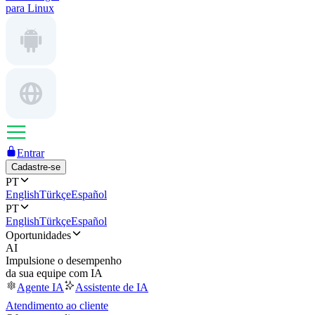
para Linux
Entrar
Cadastre-se
PT
English
Türkçe
Español
PT
English
Türkçe
Español
Oportunidades
AI
Impulsione o desempenho
da sua equipe com IA
Agente IA
Assistente de IA
Atendimento ao cliente