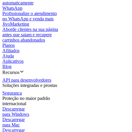
automaticamente
WhatsApp
Profissionalize o atendimento
no WhatsApp e venda mais
JivoMarketing
Aborde clientes na sua página
antes que saiam e recupere
carrinhos abandonados
Planos
Afiliados
Ajuda
Aplicativos
Blog
Recursos
API para desenvolvedores
Soluções integradas e prontas
Segurança
Proteção no maior padrão
internacional
Descarregar
para Windows
Descarregar
para Mac
Descarregar