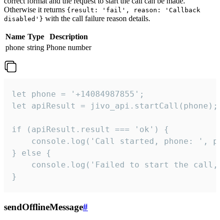
correct format and the request to start the call can be made.
Otherwise it returns
{result: 'fail', reason: 'Callback
with the call failure reason details.
disabled'}
Name
Type
Description
phone
string
Phone number
let phone = '+14084987855';

let apiResult = jivo_api.startCall(phone);

if (apiResult.result === 'ok') {

    console.log('Call started, phone: ', ph
} else {

    console.log('Failed to start the call,
}
sendOfflineMessage
#