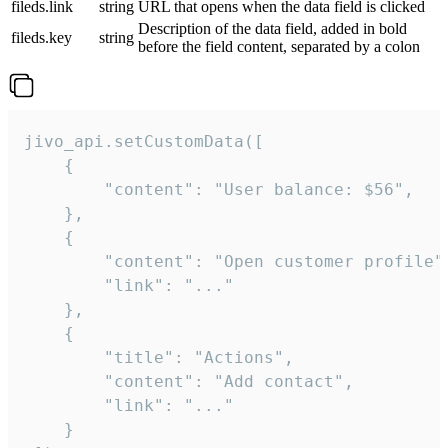
fileds.link
string
URL that opens when the data field is clicked
Description of the data field, added in bold
fileds.key
string
before the field content, separated by a colon
jivo_api.setCustomData([

    {

        "content": "User balance: $56",

    },

    {

        "content": "Open customer profile",
        "link": "..."

    },

    {

        "title": "Actions",

        "content": "Add contact",

        "link": "..."

    }
