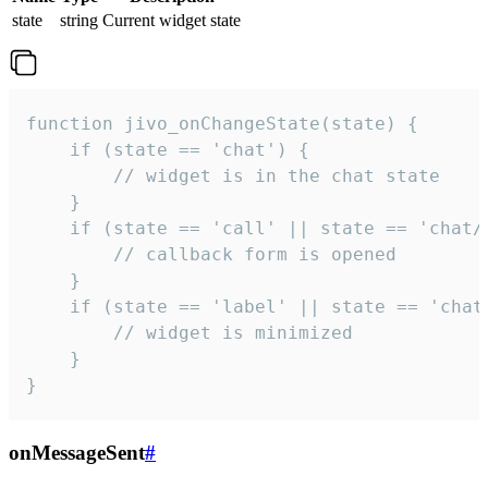
state
string
Current widget state
function jivo_onChangeState(state) {

    if (state == 'chat') {

        // widget is in the chat state

    }

    if (state == 'call' || state == 'chat/c
        // callback form is opened

    }

    if (state == 'label' || state == 'chat/
        // widget is minimized

    }

}
onMessageSent
#