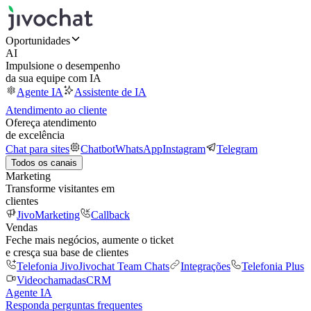
Oportunidades
AI
Impulsione o desempenho
da sua equipe com IA
Agente IA
Assistente de IA
Atendimento ao cliente
Ofereça atendimento
de excelência
Chat para sites
Chatbot
WhatsApp
Instagram
Telegram
Todos os canais
Marketing
Transforme visitantes em
clientes
JivoMarketing
Callback
Vendas
Feche mais negócios, aumente o ticket
e cresça sua base de clientes
Telefonia Jivo
Jivochat Team Chats
Integrações
Telefonia Plus
Videochamadas
CRM
Agente IA
Responda perguntas frequentes