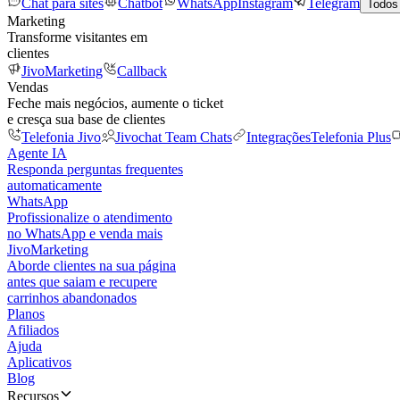
Chat para sites
Chatbot
WhatsApp
Instagram
Telegram
Todos
Marketing
Transforme visitantes em
clientes
JivoMarketing
Callback
Vendas
Feche mais negócios, aumente o ticket
e cresça sua base de clientes
Telefonia Jivo
Jivochat Team Chats
Integrações
Telefonia Plus
Agente IA
Responda perguntas frequentes
automaticamente
WhatsApp
Profissionalize o atendimento
no WhatsApp e venda mais
JivoMarketing
Aborde clientes na sua página
antes que saiam e recupere
carrinhos abandonados
Planos
Afiliados
Ajuda
Aplicativos
Blog
Recursos