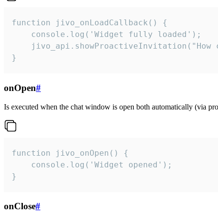
function jivo_onLoadCallback() {

    console.log('Widget fully loaded');

    jivo_api.showProactiveInvitation("How c
}
onOpen
#
Is executed when the chat window is open both automatically (via proa
function jivo_onOpen() {

    console.log('Widget opened');

}
onClose
#