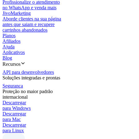
Profissionalize o atendimento
no WhatsApp e venda mais
JivoMarketing
Aborde clientes na sua página
antes que saiam e recupere
carrinhos abandonados
Planos
Afiliados
Ajuda
Aplicativos
Blog
Recursos
API para desenvolvedores
Soluções integradas e prontas
Segurança
Proteção no maior padrão
internacional
Descarregar
para Windows
Descarregar
para Mac
Descarregar
para Linux