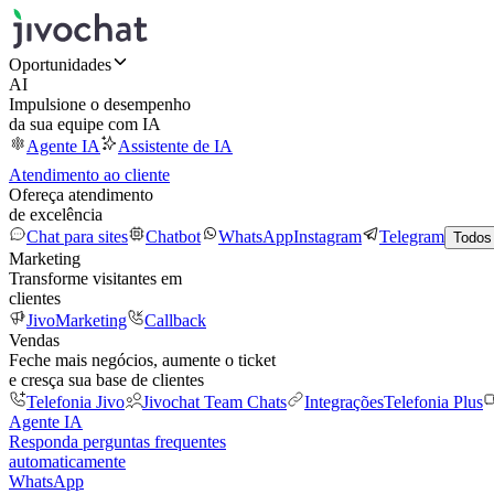
Oportunidades
AI
Impulsione o desempenho
da sua equipe com IA
Agente IA
Assistente de IA
Atendimento ao cliente
Ofereça atendimento
de excelência
Chat para sites
Chatbot
WhatsApp
Instagram
Telegram
Todos
Marketing
Transforme visitantes em
clientes
JivoMarketing
Callback
Vendas
Feche mais negócios, aumente o ticket
e cresça sua base de clientes
Telefonia Jivo
Jivochat Team Chats
Integrações
Telefonia Plus
Agente IA
Responda perguntas frequentes
automaticamente
WhatsApp