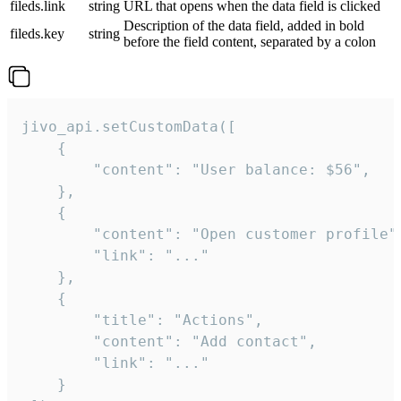
fileds.link
string
URL that opens when the data field is clicked
Description of the data field, added in bold
fileds.key
string
before the field content, separated by a colon
jivo_api.setCustomData([

    {

        "content": "User balance: $56",

    },

    {

        "content": "Open customer profile",
        "link": "..."

    },

    {

        "title": "Actions",

        "content": "Add contact",

        "link": "..."

    }
