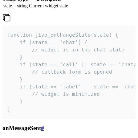
state
string
Current widget state
function jivo_onChangeState(state) {

    if (state == 'chat') {

        // widget is in the chat state

    }

    if (state == 'call' || state == 'chat/c
        // callback form is opened

    }

    if (state == 'label' || state == 'chat/
        // widget is minimized

    }

}
onMessageSent
#