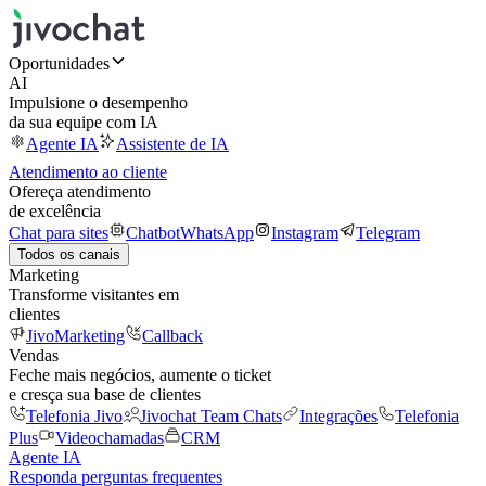
Oportunidades
AI
Impulsione o desempenho
da sua equipe com IA
Agente IA
Assistente de IA
Atendimento ao cliente
Ofereça atendimento
de excelência
Chat para sites
Chatbot
WhatsApp
Instagram
Telegram
Todos os canais
Marketing
Transforme visitantes em
clientes
JivoMarketing
Callback
Vendas
Feche mais negócios, aumente o ticket
e cresça sua base de clientes
Telefonia Jivo
Jivochat Team Chats
Integrações
Telefonia
Plus
Videochamadas
CRM
Agente IA
Responda perguntas frequentes