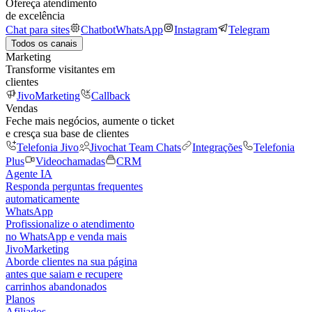
Ofereça atendimento
de excelência
Chat para sites
Chatbot
WhatsApp
Instagram
Telegram
Todos os canais
Marketing
Transforme visitantes em
clientes
JivoMarketing
Callback
Vendas
Feche mais negócios, aumente o ticket
e cresça sua base de clientes
Telefonia Jivo
Jivochat Team Chats
Integrações
Telefonia
Plus
Videochamadas
CRM
Agente IA
Responda perguntas frequentes
automaticamente
WhatsApp
Profissionalize o atendimento
no WhatsApp e venda mais
JivoMarketing
Aborde clientes na sua página
antes que saiam e recupere
carrinhos abandonados
Planos
Afiliados