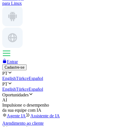
para Linux
Entrar
Cadastre-se
PT
English
Türkçe
Español
PT
English
Türkçe
Español
Oportunidades
AI
Impulsione o desempenho
da sua equipe com IA
Agente IA
Assistente de IA
Atendimento ao cliente