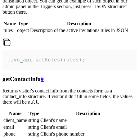
transmitted object. You can get an example of such object in our
admin panel in the Triggers section, just press "JSON structure"
button there.
Name
Type
Description
rules
object
Description of the active invitations rules in JSON
jivo_api.setRules(rules);
getContactInfo
#
Returns visitor's contact info from the contacts form as a
contact_info structure. If visitor didn't fill in some fields, the values
there will be
.
null
Name
Type
Description
client_name
string
Client's name
email
string
Client's email
phone
string
Client's phone number