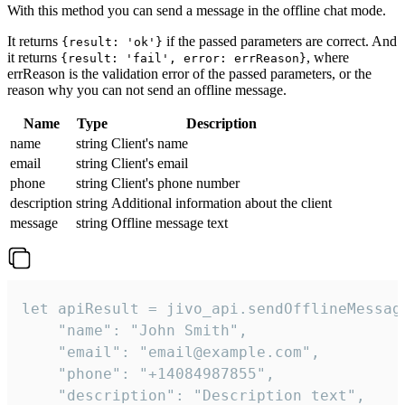
With this method you can send a message in the offline chat mode.
It returns
if the passed parameters are correct. And
{result: 'ok'}
it returns
, where
{result: 'fail', error: errReason}
errReason is the validation error of the passed parameters, or the
reason why you can not send an offline message.
Name
Type
Description
name
string
Client's name
email
string
Client's email
phone
string
Client's phone number
description
string
Additional information about the client
message
string
Offline message text
let apiResult = jivo_api.sendOfflineMessage
    "name": "John Smith",

    "email": "email@example.com",

    "phone": "+14084987855",

    "description": "Description text",
