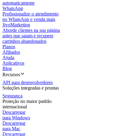
automaticamente
WhatsApp
Profissionalize o atendimento
no WhatsApp e venda mais
JivoMarketing
Aborde clientes na sua página
antes que saiam e recupere
carrinhos abandonados
Planos
Afiliados
Ajuda
Aplicativos
Blog
Recursos
API para desenvolvedores
Soluções integradas e prontas
Segurança
Proteção no maior padrão
internacional
Descarregar
para Windows
Descarregar
para Mac
Descarregar