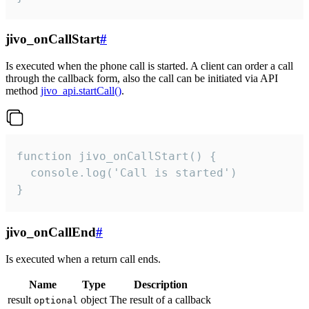
jivo_onCallStart
#
Is executed when the phone call is started. A client can order a call
through the callback form, also the call can be initiated via API
method
jivo_api.startCall()
.
function jivo_onCallStart() {

  console.log('Call is started')

}
jivo_onCallEnd
#
Is executed when a return call ends.
Name
Type
Description
result
object
The result of a callback
optional