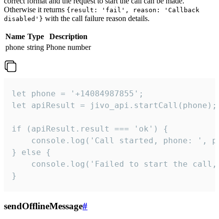
correct format and the request to start the call can be made.
Otherwise it returns
{result: 'fail', reason: 'Callback
with the call failure reason details.
disabled'}
Name
Type
Description
phone
string
Phone number
let phone = '+14084987855';

let apiResult = jivo_api.startCall(phone);

if (apiResult.result === 'ok') {

    console.log('Call started, phone: ', ph
} else {

    console.log('Failed to start the call,
}
sendOfflineMessage
#