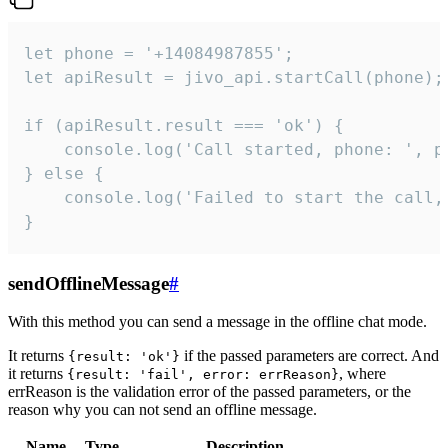
let phone = '+14084987855';

let apiResult = jivo_api.startCall(phone);

if (apiResult.result === 'ok') {

    console.log('Call started, phone: ', ph
} else {

    console.log('Failed to start the call,
}
sendOfflineMessage
#
With this method you can send a message in the offline chat mode.
It returns
if the passed parameters are correct. And
{result: 'ok'}
it returns
, where
{result: 'fail', error: errReason}
errReason is the validation error of the passed parameters, or the
reason why you can not send an offline message.
Name
Type
Description