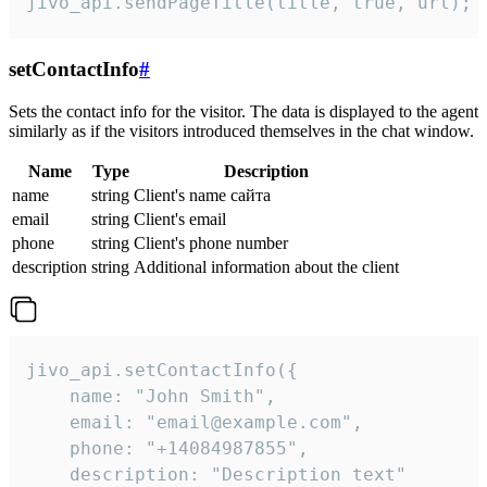
jivo_api.sendPageTitle(title, true, url);
setContactInfo
#
Sets the contact info for the visitor. The data is displayed to the agent
similarly as if the visitors introduced themselves in the chat window.
Name
Type
Description
name
string
Client's name сайта
email
string
Client's email
phone
string
Client's phone number
description
string
Additional information about the client
jivo_api.setContactInfo({

    name: "John Smith",

    email: "email@example.com",

    phone: "+14084987855",

    description: "Description text"
