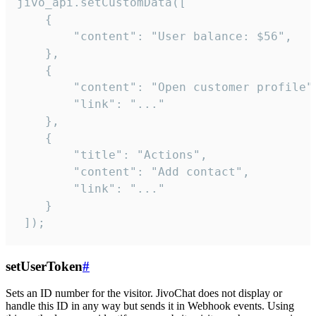
jivo_api.setCustomData([

    {

        "content": "User balance: $56",

    },

    {

        "content": "Open customer profile",
        "link": "..."

    },

    {

        "title": "Actions",

        "content": "Add contact",

        "link": "..."

    }

 ]);
setUserToken
#
Sets an ID number for the visitor. JivoChat does not display or
handle this ID in any way but sends it in Webhook events. Using