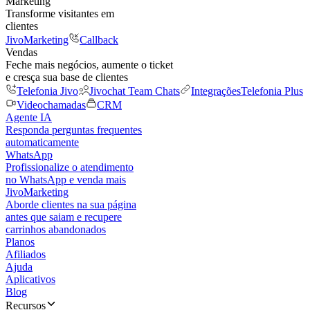
Marketing
Transforme visitantes em
clientes
JivoMarketing
Callback
Vendas
Feche mais negócios, aumente o ticket
e cresça sua base de clientes
Telefonia Jivo
Jivochat Team Chats
Integrações
Telefonia Plus
Videochamadas
CRM
Agente IA
Responda perguntas frequentes
automaticamente
WhatsApp
Profissionalize o atendimento
no WhatsApp e venda mais
JivoMarketing
Aborde clientes na sua página
antes que saiam e recupere
carrinhos abandonados
Planos
Afiliados
Ajuda
Aplicativos
Blog
Recursos