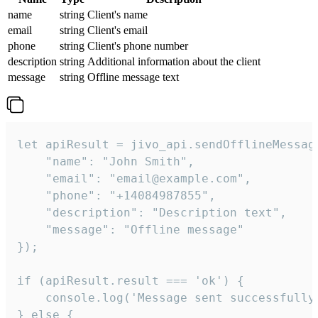
name
string
Client's name
email
string
Client's email
phone
string
Client's phone number
description
string
Additional information about the client
message
string
Offline message text
let apiResult = jivo_api.sendOfflineMessage
    "name": "John Smith",

    "email": "email@example.com",

    "phone": "+14084987855",

    "description": "Description text",

    "message": "Offline message"

});

if (apiResult.result === 'ok') {

    console.log('Message sent successfully'
} else {
