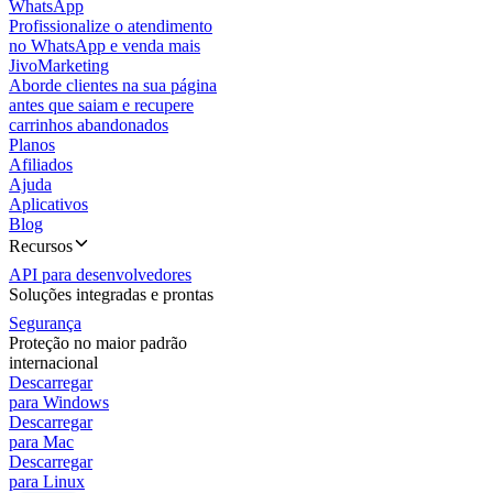
WhatsApp
Profissionalize o atendimento
no WhatsApp e venda mais
JivoMarketing
Aborde clientes na sua página
antes que saiam e recupere
carrinhos abandonados
Planos
Afiliados
Ajuda
Aplicativos
Blog
Recursos
API para desenvolvedores
Soluções integradas e prontas
Segurança
Proteção no maior padrão
internacional
Descarregar
para Windows
Descarregar
para Mac
Descarregar
para Linux