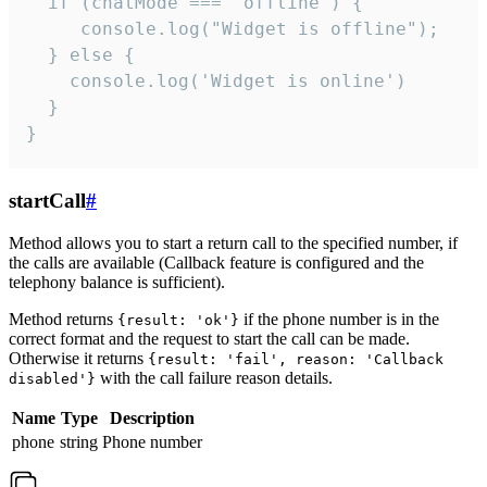
  if (chatMode === 'offline') {

     console.log("Widget is offline");

  } else {

    console.log('Widget is online')

  }

}
startCall
#
Method allows you to start a return call to the specified number, if
the calls are available (Callback feature is configured and the
telephony balance is sufficient).
Method returns
if the phone number is in the
{result: 'ok'}
correct format and the request to start the call can be made.
Otherwise it returns
{result: 'fail', reason: 'Callback
with the call failure reason details.
disabled'}
Name
Type
Description
phone
string
Phone number