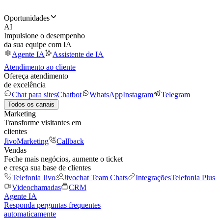
Oportunidades
AI
Impulsione o desempenho
da sua equipe com IA
Agente IA
Assistente de IA
Atendimento ao cliente
Ofereça atendimento
de excelência
Chat para sites
Chatbot
WhatsApp
Instagram
Telegram
Todos os canais
Marketing
Transforme visitantes em
clientes
JivoMarketing
Callback
Vendas
Feche mais negócios, aumente o ticket
e cresça sua base de clientes
Telefonia Jivo
Jivochat Team Chats
Integrações
Telefonia Plus
Videochamadas
CRM
Agente IA
Responda perguntas frequentes
automaticamente