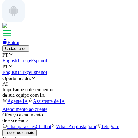
Entrar
Cadastre-se
PT
English
Türkçe
Español
PT
English
Türkçe
Español
Oportunidades
AI
Impulsione o desempenho
da sua equipe com IA
Agente IA
Assistente de IA
Atendimento ao cliente
Ofereça atendimento
de excelência
Chat para sites
Chatbot
WhatsApp
Instagram
Telegram
Todos os canais