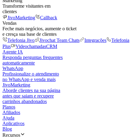
Marketing
Transforme visitantes em
clientes
JivoMarketing
Callback
Vendas
Feche mais negócios, aumente o ticket
e cresça sua base de clientes
Telefonia Jivo
Jivochat Team Chats
Integrações
Telefonia
Plus
Videochamadas
CRM
Agente IA
Responda perguntas frequentes
automaticamente
WhatsApp
Profissionalize o atendimento
no WhatsApp e venda mais
JivoMarketing
Aborde clientes na sua página
antes que saiam e recupere
carrinhos abandonados
Planos
Afiliados
Ajuda
Aplicativos
Blog
Recursos