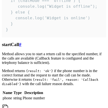
  if (chatMode === 'offline') {

     console.log("Widget is offline");

  } else {

    console.log('Widget is online')

  }

}
startCall
#
Method allows you to start a return call to the specified number, if
the calls are available (Callback feature is configured and the
telephony balance is sufficient).
Method returns
if the phone number is in the
{result: 'ok'}
correct format and the request to start the call can be made.
Otherwise it returns
{result: 'fail', reason: 'Callback
with the call failure reason details.
disabled'}
Name
Type
Description
phone
string
Phone number