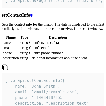
jivo_api.sendPageTitle(title, true, url);
setContactInfo
#
Sets the contact info for the visitor. The data is displayed to the agent
similarly as if the visitors introduced themselves in the chat window.
Name
Type
Description
name
string
Client's name сайта
email
string
Client's email
phone
string
Client's phone number
description
string
Additional information about the client
jivo_api.setContactInfo({

    name: "John Smith",

    email: "email@example.com",

    phone: "+14084987855",

    description: "Description text"
