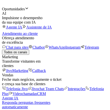
Oportunidades
AI
Impulsione o desempenho
da sua equipe com IA
Agente IA
Assistente de IA
Atendimento ao cliente
Ofereça atendimento
de excelência
Chat para sites
Chatbot
WhatsApp
Instagram
Telegram
Todos os canais
Marketing
Transforme visitantes em
clientes
JivoMarketing
Callback
Vendas
Feche mais negócios, aumente o ticket
e cresça sua base de clientes
Telefonia Jivo
Jivochat Team Chats
Integrações
Telefonia
Plus
Videochamadas
CRM
Agente IA
Responda perguntas frequentes
automaticamente