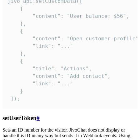
jivo_api.setCustomData([

    {

        "content": "User balance: $56",

    },

    {

        "content": "Open customer profile",
        "link": "..."

    },

    {

        "title": "Actions",

        "content": "Add contact",

        "link": "..."

    }

 ]);
setUserToken
#
Sets an ID number for the visitor. JivoChat does not display or
handle this ID in any way but sends it in Webhook events. Using