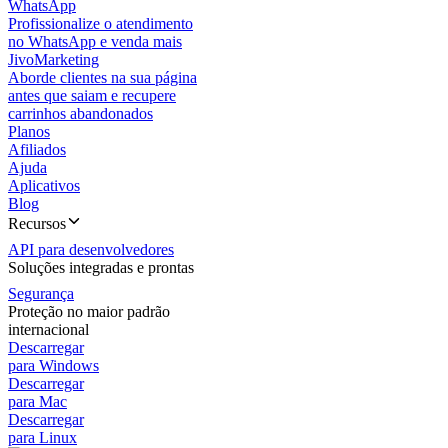
WhatsApp
Profissionalize o atendimento
no WhatsApp e venda mais
JivoMarketing
Aborde clientes na sua página
antes que saiam e recupere
carrinhos abandonados
Planos
Afiliados
Ajuda
Aplicativos
Blog
Recursos
API para desenvolvedores
Soluções integradas e prontas
Segurança
Proteção no maior padrão
internacional
Descarregar
para Windows
Descarregar
para Mac
Descarregar
para Linux