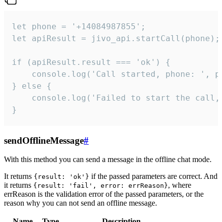
let phone = '+14084987855';

let apiResult = jivo_api.startCall(phone);

if (apiResult.result === 'ok') {

    console.log('Call started, phone: ', ph
} else {

    console.log('Failed to start the call,
}
sendOfflineMessage
#
With this method you can send a message in the offline chat mode.
It returns
if the passed parameters are correct. And
{result: 'ok'}
it returns
, where
{result: 'fail', error: errReason}
errReason is the validation error of the passed parameters, or the
reason why you can not send an offline message.
Name
Type
Description