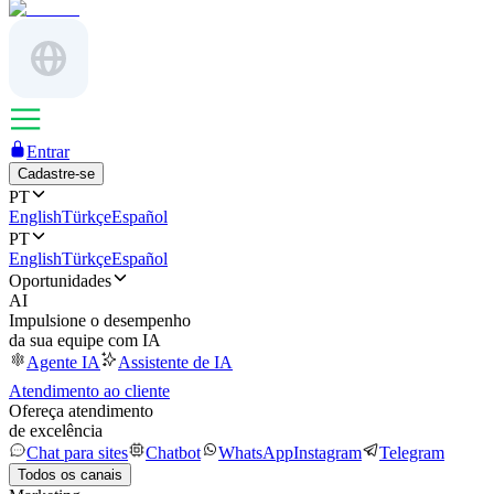
Entrar
Cadastre-se
PT
English
Türkçe
Español
PT
English
Türkçe
Español
Oportunidades
AI
Impulsione o desempenho
da sua equipe com IA
Agente IA
Assistente de IA
Atendimento ao cliente
Ofereça atendimento
de excelência
Chat para sites
Chatbot
WhatsApp
Instagram
Telegram
Todos os canais