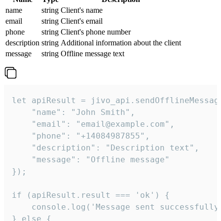
name
string
Client's name
email
string
Client's email
phone
string
Client's phone number
description
string
Additional information about the client
message
string
Offline message text
let apiResult = jivo_api.sendOfflineMessage
    "name": "John Smith",

    "email": "email@example.com",

    "phone": "+14084987855",

    "description": "Description text",

    "message": "Offline message"

});

if (apiResult.result === 'ok') {

    console.log('Message sent successfully'
} else {
