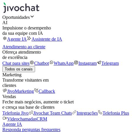
Oportunidades
AI
Impulsione o desempenho
da sua equipe com IA
Agente IA
Assistente de IA
Atendimento ao cliente
Ofereça atendimento
de excelência
Chat para sites
Chatbot
WhatsApp
Instagram
Telegram
Todos os canais
Marketing
Transforme visitantes em
clientes
JivoMarketing
Callback
Vendas
Feche mais negócios, aumente o ticket
e cresça sua base de clientes
Telefonia Jivo
Jivochat Team Chats
Integrações
Telefonia Plus
Videochamadas
CRM
Agente IA
Responda perguntas frequentes