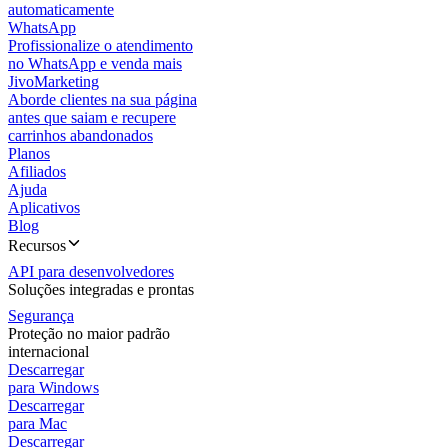
automaticamente
WhatsApp
Profissionalize o atendimento
no WhatsApp e venda mais
JivoMarketing
Aborde clientes na sua página
antes que saiam e recupere
carrinhos abandonados
Planos
Afiliados
Ajuda
Aplicativos
Blog
Recursos
API para desenvolvedores
Soluções integradas e prontas
Segurança
Proteção no maior padrão
internacional
Descarregar
para Windows
Descarregar
para Mac
Descarregar