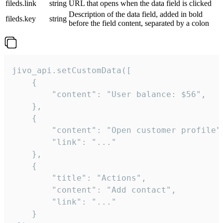
fileds.link
string
URL that opens when the data field is clicked
Description of the data field, added in bold
fileds.key
string
before the field content, separated by a colon
jivo_api.setCustomData([

    {

        "content": "User balance: $56",

    },

    {

        "content": "Open customer profile",
        "link": "..."

    },

    {

        "title": "Actions",

        "content": "Add contact",

        "link": "..."

    }
