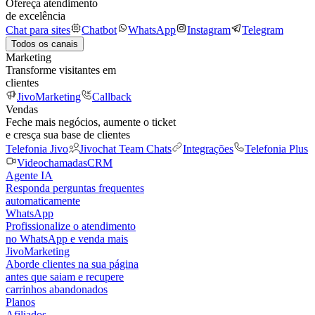
Ofereça atendimento
de excelência
Chat para sites
Chatbot
WhatsApp
Instagram
Telegram
Todos os canais
Marketing
Transforme visitantes em
clientes
JivoMarketing
Callback
Vendas
Feche mais negócios, aumente o ticket
e cresça sua base de clientes
Telefonia Jivo
Jivochat Team Chats
Integrações
Telefonia Plus
Videochamadas
CRM
Agente IA
Responda perguntas frequentes
automaticamente
WhatsApp
Profissionalize o atendimento
no WhatsApp e venda mais
JivoMarketing
Aborde clientes na sua página
antes que saiam e recupere
carrinhos abandonados
Planos
Afiliados