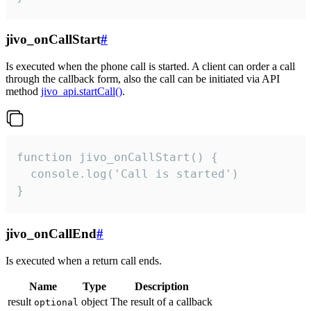
jivo_onCallStart
#
Is executed when the phone call is started. A client can order a call
through the callback form, also the call can be initiated via API
method
jivo_api.startCall()
.
function jivo_onCallStart() {

  console.log('Call is started')

}
jivo_onCallEnd
#
Is executed when a return call ends.
Name
Type
Description
result
object
The result of a callback
optional