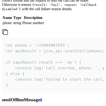
correct format and the request to start the call can be made.
Otherwise it returns
{result: 'fail', reason: 'Callback
with the call failure reason details.
disabled'}
Name
Type
Description
phone
string
Phone number
let phone = '+14084987855';

let apiResult = jivo_api.startCall(phone);

if (apiResult.result === 'ok') {

    console.log('Call started, phone: ', ph
} else {

    console.log('Failed to start the call,
}
sendOfflineMessage
#