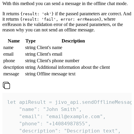
With this method you can send a message in the offline chat mode.
It returns
if the passed parameters are correct. And
{result: 'ok'}
it returns
, where
{result: 'fail', error: errReason}
errReason is the validation error of the passed parameters, or the
reason why you can not send an offline message.
Name
Type
Description
name
string
Client's name
email
string
Client's email
phone
string
Client's phone number
description
string
Additional information about the client
message
string
Offline message text
let apiResult = jivo_api.sendOfflineMessage
    "name": "John Smith",

    "email": "email@example.com",

    "phone": "+14084987855",

    "description": "Description text",
