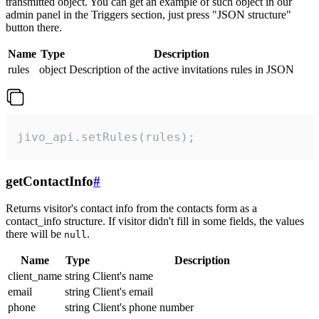
transmitted object. You can get an example of such object in our
admin panel in the Triggers section, just press "JSON structure"
button there.
Name
Type
Description
rules
object
Description of the active invitations rules in JSON
jivo_api.setRules(rules);
getContactInfo
#
Returns visitor's contact info from the contacts form as a
contact_info structure. If visitor didn't fill in some fields, the values
there will be
.
null
Name
Type
Description
client_name
string
Client's name
email
string
Client's email
phone
string
Client's phone number