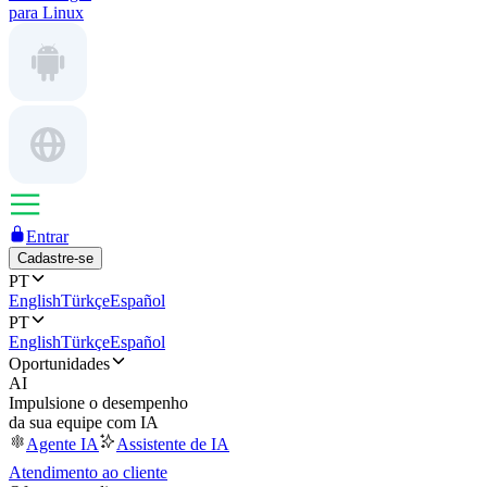
para Linux
Entrar
Cadastre-se
PT
English
Türkçe
Español
PT
English
Türkçe
Español
Oportunidades
AI
Impulsione o desempenho
da sua equipe com IA
Agente IA
Assistente de IA
Atendimento ao cliente