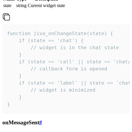
state
string
Current widget state
function jivo_onChangeState(state) {

    if (state == 'chat') {

        // widget is in the chat state

    }

    if (state == 'call' || state == 'chat/c
        // callback form is opened

    }

    if (state == 'label' || state == 'chat/
        // widget is minimized

    }

}
onMessageSent
#