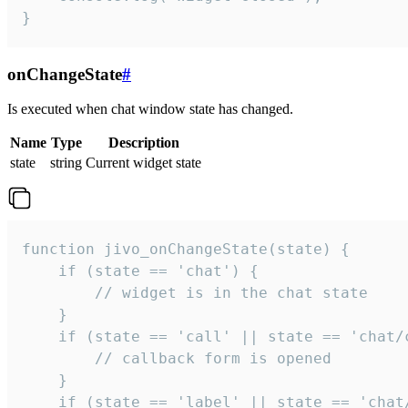
}
onChangeState
#
Is executed when chat window state has changed.
Name
Type
Description
state
string
Current widget state
function jivo_onChangeState(state) {

    if (state == 'chat') {

        // widget is in the chat state

    }

    if (state == 'call' || state == 'chat/c
        // callback form is opened

    }

    if (state == 'label' || state == 'chat/