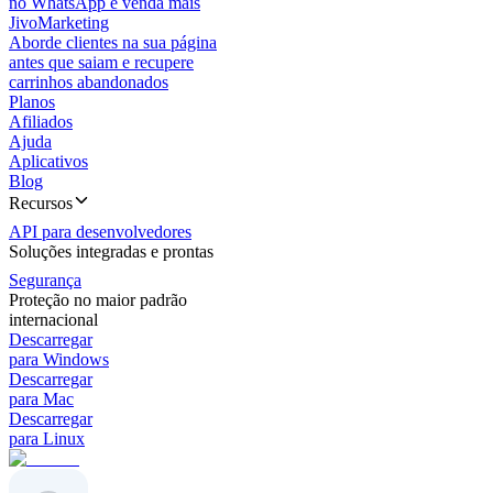
no WhatsApp e venda mais
JivoMarketing
Aborde clientes na sua página
antes que saiam e recupere
carrinhos abandonados
Planos
Afiliados
Ajuda
Aplicativos
Blog
Recursos
API para desenvolvedores
Soluções integradas e prontas
Segurança
Proteção no maior padrão
internacional
Descarregar
para Windows
Descarregar
para Mac
Descarregar
para Linux