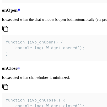
onOpen
#
Is executed when the chat window is open both automatically (via proa
function jivo_onOpen() {

    console.log('Widget opened');

}
onClose
#
Is executed when chat window is minimized.
function jivo_onClose() {

    console.log('Widget closed');
