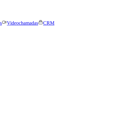
s
Videochamadas
CRM