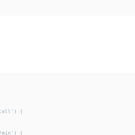
all') {

min') {
