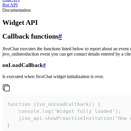
Bot API
Documentation
Widget API
Callback functions
#
JivoChat executes the functions listed below to report about an event 
jivo_onIntroduction event you can get contact details entered by a clie
onLoadCallback
#
Is executed when JivoChat widget initialization is over.
function jivo_onLoadCallback() {

    console.log('Widget fully loaded');

    jivo_api.showProactiveInvitation("How c
}