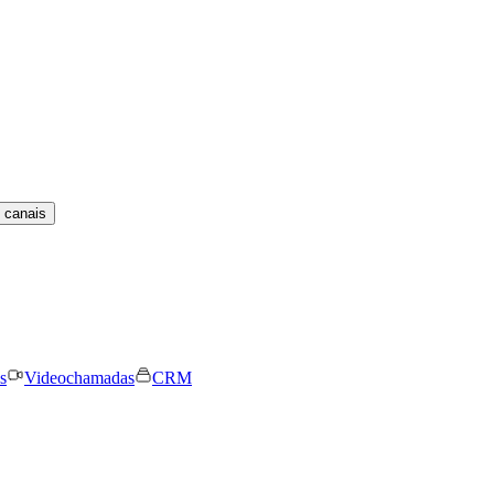
 canais
s
Videochamadas
CRM