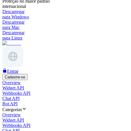
Proteção no maior padrão
internacional
Descarregar
para Windows
Descarregar
para Mac
Descarregar
para Linux
Entrar
Cadastre-se
Overview
Widget API
Webhooks API
Chat API
Bot API
Categorias
Overview
Widget API
Webhooks API
Chat API