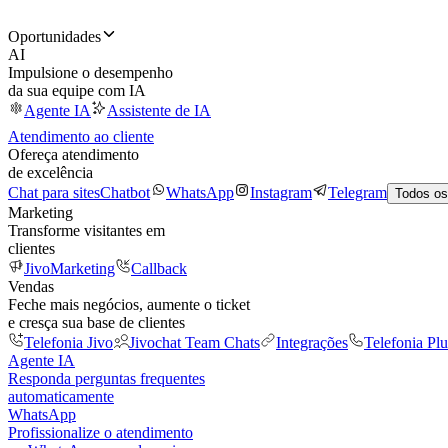
Oportunidades
AI
Impulsione o desempenho
da sua equipe com IA
Agente IA
Assistente de IA
Atendimento ao cliente
Ofereça atendimento
de excelência
Chat para sites
Chatbot
WhatsApp
Instagram
Telegram
Todos os
Marketing
Transforme visitantes em
clientes
JivoMarketing
Callback
Vendas
Feche mais negócios, aumente o ticket
e cresça sua base de clientes
Telefonia Jivo
Jivochat Team Chats
Integrações
Telefonia Plu
Agente IA
Responda perguntas frequentes
automaticamente
WhatsApp
Profissionalize o atendimento