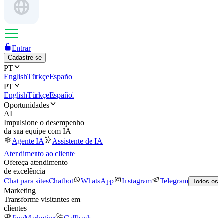
Entrar
Cadastre-se
PT
English
Türkçe
Español
PT
English
Türkçe
Español
Oportunidades
AI
Impulsione o desempenho
da sua equipe com IA
Agente IA
Assistente de IA
Atendimento ao cliente
Ofereça atendimento
de excelência
Chat para sites
Chatbot
WhatsApp
Instagram
Telegram
Todos os
Marketing
Transforme visitantes em
clientes
JivoMarketing
Callback