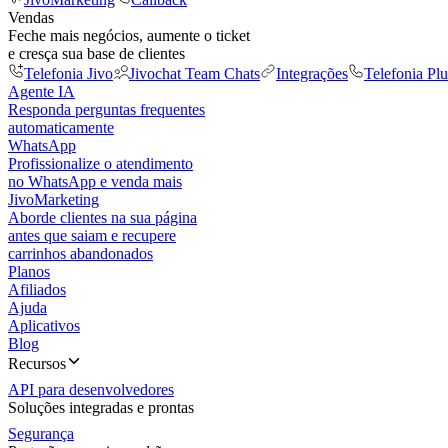
Vendas
Feche mais negócios, aumente o ticket
e cresça sua base de clientes
Telefonia Jivo
Jivochat Team Chats
Integrações
Telefonia Plu
Agente IA
Responda perguntas frequentes
automaticamente
WhatsApp
Profissionalize o atendimento
no WhatsApp e venda mais
JivoMarketing
Aborde clientes na sua página
antes que saiam e recupere
carrinhos abandonados
Planos
Afiliados
Ajuda
Aplicativos
Blog
Recursos
API para desenvolvedores
Soluções integradas e prontas
Segurança