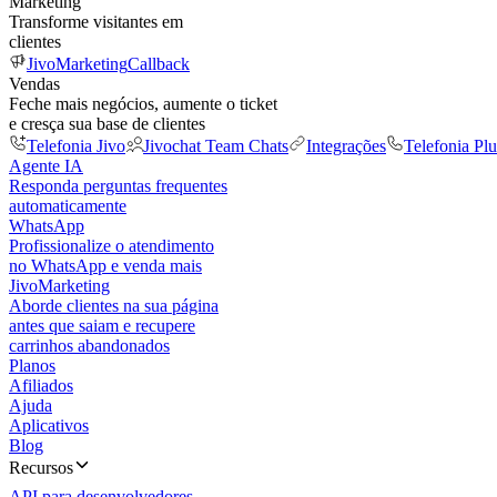
Marketing
Transforme visitantes em
clientes
JivoMarketing
Callback
Vendas
Feche mais negócios, aumente o ticket
e cresça sua base de clientes
Telefonia Jivo
Jivochat Team Chats
Integrações
Telefonia Plu
Agente IA
Responda perguntas frequentes
automaticamente
WhatsApp
Profissionalize o atendimento
no WhatsApp e venda mais
JivoMarketing
Aborde clientes na sua página
antes que saiam e recupere
carrinhos abandonados
Planos
Afiliados
Ajuda
Aplicativos
Blog
Recursos
API para desenvolvedores