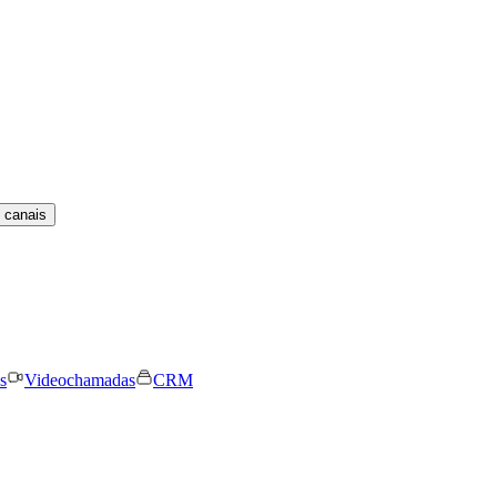
 canais
s
Videochamadas
CRM