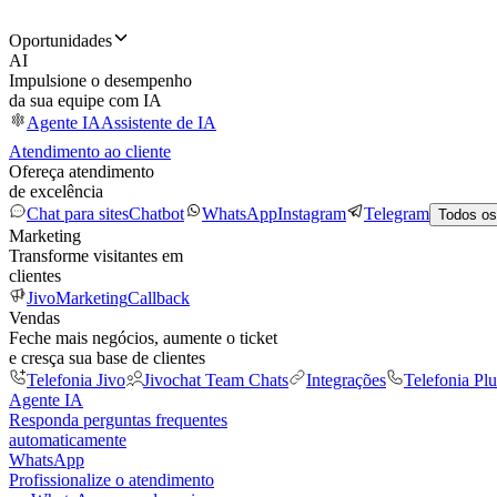
Oportunidades
AI
Impulsione o desempenho
da sua equipe com IA
Agente IA
Assistente de IA
Atendimento ao cliente
Ofereça atendimento
de excelência
Chat para sites
Chatbot
WhatsApp
Instagram
Telegram
Todos os
Marketing
Transforme visitantes em
clientes
JivoMarketing
Callback
Vendas
Feche mais negócios, aumente o ticket
e cresça sua base de clientes
Telefonia Jivo
Jivochat Team Chats
Integrações
Telefonia Plu
Agente IA
Responda perguntas frequentes
automaticamente
WhatsApp
Profissionalize o atendimento