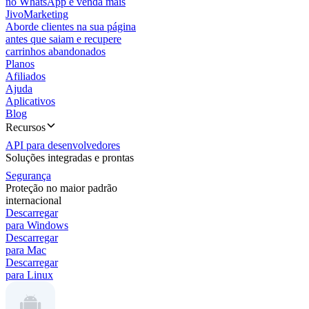
no WhatsApp e venda mais
JivoMarketing
Aborde clientes na sua página
antes que saiam e recupere
carrinhos abandonados
Planos
Afiliados
Ajuda
Aplicativos
Blog
Recursos
API para desenvolvedores
Soluções integradas e prontas
Segurança
Proteção no maior padrão
internacional
Descarregar
para Windows
Descarregar
para Mac
Descarregar
para Linux