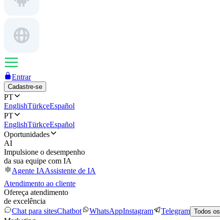
Entrar
Cadastre-se
PT
English
Türkçe
Español
PT
English
Türkçe
Español
Oportunidades
AI
Impulsione o desempenho
da sua equipe com IA
Agente IA
Assistente de IA
Atendimento ao cliente
Ofereça atendimento
de excelência
Chat para sites
Chatbot
WhatsApp
Instagram
Telegram
Todos os