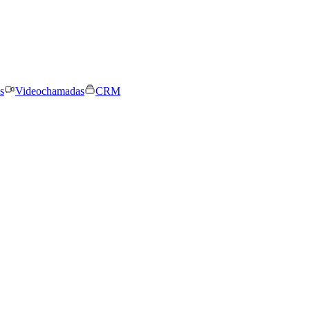
s
Videochamadas
CRM