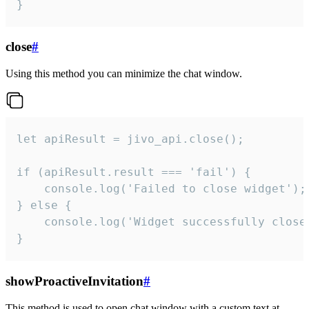
}
close
#
Using this method you can minimize the chat window.
let apiResult = jivo_api.close();

if (apiResult.result === 'fail') {

    console.log('Failed to close widget');

} else {

    console.log('Widget successfully close'
}
showProactiveInvitation
#
This method is used to open chat window with a custom text at