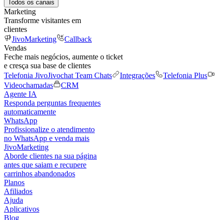
Todos os canais
Marketing
Transforme visitantes em
clientes
JivoMarketing
Callback
Vendas
Feche mais negócios, aumente o ticket
e cresça sua base de clientes
Telefonia Jivo
Jivochat Team Chats
Integrações
Telefonia Plus
Videochamadas
CRM
Agente IA
Responda perguntas frequentes
automaticamente
WhatsApp
Profissionalize o atendimento
no WhatsApp e venda mais
JivoMarketing
Aborde clientes na sua página
antes que saiam e recupere
carrinhos abandonados
Planos
Afiliados
Ajuda
Aplicativos
Blog