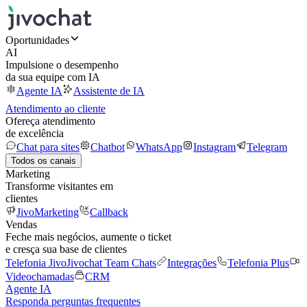
Oportunidades
AI
Impulsione o desempenho
da sua equipe com IA
Agente IA
Assistente de IA
Atendimento ao cliente
Ofereça atendimento
de excelência
Chat para sites
Chatbot
WhatsApp
Instagram
Telegram
Todos os canais
Marketing
Transforme visitantes em
clientes
JivoMarketing
Callback
Vendas
Feche mais negócios, aumente o ticket
e cresça sua base de clientes
Telefonia Jivo
Jivochat Team Chats
Integrações
Telefonia Plus
Videochamadas
CRM
Agente IA
Responda perguntas frequentes