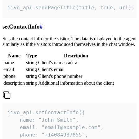
jivo_api.sendPageTitle(title, true, url);
setContactInfo
#
Sets the contact info for the visitor. The data is displayed to the agent
similarly as if the visitors introduced themselves in the chat window.
Name
Type
Description
name
string
Client's name сайта
email
string
Client's email
phone
string
Client's phone number
description
string
Additional information about the client
jivo_api.setContactInfo({

    name: "John Smith",

    email: "email@example.com",

    phone: "+14084987855",
