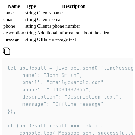
Name
Type
Description
name
string
Client's name
email
string
Client's email
phone
string
Client's phone number
description
string
Additional information about the client
message
string
Offline message text
let apiResult = jivo_api.sendOfflineMessage
    "name": "John Smith",

    "email": "email@example.com",

    "phone": "+14084987855",

    "description": "Description text",

    "message": "Offline message"

});

if (apiResult.result === 'ok') {

    console.log('Message sent successfully'