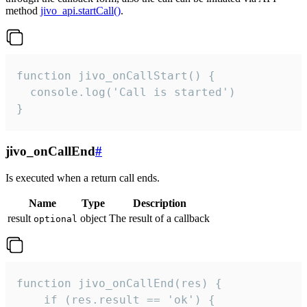
method
jivo_api.startCall()
.
function jivo_onCallStart() {

  console.log('Call is started')

}
jivo_onCallEnd
#
Is executed when a return call ends.
Name
Type
Description
result
object
The result of a callback
optional
function jivo_onCallEnd(res) {

    if (res.result == 'ok') {
