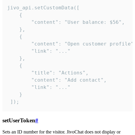
jivo_api.setCustomData([

    {

        "content": "User balance: $56",

    },

    {

        "content": "Open customer profile",
        "link": "..."

    },

    {

        "title": "Actions",

        "content": "Add contact",

        "link": "..."

    }

 ]);
setUserToken
#
Sets an ID number for the visitor. JivoChat does not display or