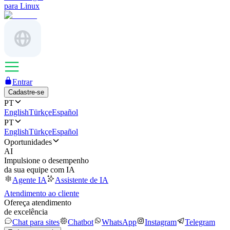
para Linux
Entrar
Cadastre-se
PT
English
Türkçe
Español
PT
English
Türkçe
Español
Oportunidades
AI
Impulsione o desempenho
da sua equipe com IA
Agente IA
Assistente de IA
Atendimento ao cliente
Ofereça atendimento
de excelência
Chat para sites
Chatbot
WhatsApp
Instagram
Telegram