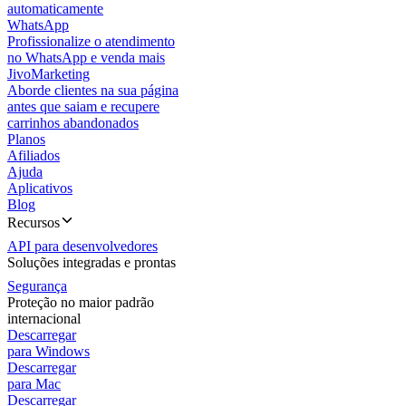
automaticamente
WhatsApp
Profissionalize o atendimento
no WhatsApp e venda mais
JivoMarketing
Aborde clientes na sua página
antes que saiam e recupere
carrinhos abandonados
Planos
Afiliados
Ajuda
Aplicativos
Blog
Recursos
API para desenvolvedores
Soluções integradas e prontas
Segurança
Proteção no maior padrão
internacional
Descarregar
para Windows
Descarregar
para Mac
Descarregar