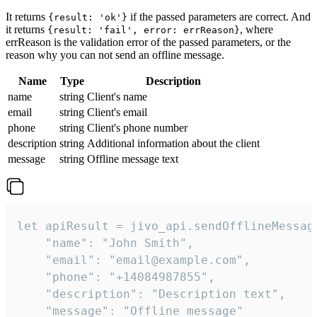
It returns
if the passed parameters are correct. And
{result: 'ok'}
it returns
, where
{result: 'fail', error: errReason}
errReason is the validation error of the passed parameters, or the
reason why you can not send an offline message.
Name
Type
Description
name
string
Client's name
email
string
Client's email
phone
string
Client's phone number
description
string
Additional information about the client
message
string
Offline message text
let apiResult = jivo_api.sendOfflineMessage
    "name": "John Smith",

    "email": "email@example.com",

    "phone": "+14084987855",

    "description": "Description text",

    "message": "Offline message"
