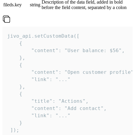
Description of the data field, added in bold
fileds.key
string
before the field content, separated by a colon
jivo_api.setCustomData([

    {

        "content": "User balance: $56",

    },

    {

        "content": "Open customer profile",
        "link": "..."

    },

    {

        "title": "Actions",

        "content": "Add contact",

        "link": "..."

    }

 ]);