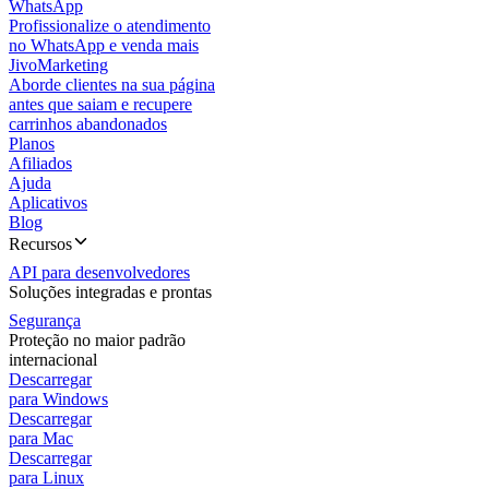
WhatsApp
Profissionalize o atendimento
no WhatsApp e venda mais
JivoMarketing
Aborde clientes na sua página
antes que saiam e recupere
carrinhos abandonados
Planos
Afiliados
Ajuda
Aplicativos
Blog
Recursos
API para desenvolvedores
Soluções integradas e prontas
Segurança
Proteção no maior padrão
internacional
Descarregar
para Windows
Descarregar
para Mac
Descarregar
para Linux