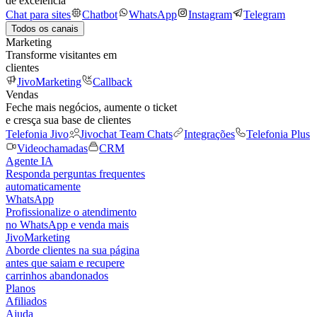
de excelência
Chat para sites
Chatbot
WhatsApp
Instagram
Telegram
Todos os canais
Marketing
Transforme visitantes em
clientes
JivoMarketing
Callback
Vendas
Feche mais negócios, aumente o ticket
e cresça sua base de clientes
Telefonia Jivo
Jivochat Team Chats
Integrações
Telefonia Plus
Videochamadas
CRM
Agente IA
Responda perguntas frequentes
automaticamente
WhatsApp
Profissionalize o atendimento
no WhatsApp e venda mais
JivoMarketing
Aborde clientes na sua página
antes que saiam e recupere
carrinhos abandonados
Planos
Afiliados
Ajuda