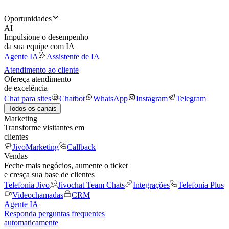
Oportunidades
AI
Impulsione o desempenho
da sua equipe com IA
Agente IA
Assistente de IA
Atendimento ao cliente
Ofereça atendimento
de excelência
Chat para sites
Chatbot
WhatsApp
Instagram
Telegram
Todos os canais
Marketing
Transforme visitantes em
clientes
JivoMarketing
Callback
Vendas
Feche mais negócios, aumente o ticket
e cresça sua base de clientes
Telefonia Jivo
Jivochat Team Chats
Integrações
Telefonia Plus
Videochamadas
CRM
Agente IA
Responda perguntas frequentes
automaticamente