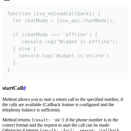
function jivo_onLoadCallback() {

  let chatMode = jivo_api.chatMode();

  if (chatMode === 'offline') {

     console.log("Widget is offline");

  } else {

    console.log('Widget is online')

  }

}
startCall
#
Method allows you to start a return call to the specified number, if
the calls are available (Callback feature is configured and the
telephony balance is sufficient).
Method returns
if the phone number is in the
{result: 'ok'}
correct format and the request to start the call can be made.
Otherwise it returns
{result: 'fail', reason: 'Callback