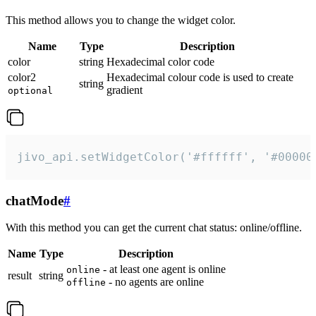
This method allows you to change the widget color.
Name
Type
Description
color
string
Hexadecimal color code
color2
Hexadecimal colour code is used to create
string
gradient
optional
jivo_api.setWidgetColor('#ffffff', '#00000
chatMode
#
With this method you can get the current chat status: online/offline.
Name
Type
Description
- at least one agent is online
online
result
string
- no agents are online
offline