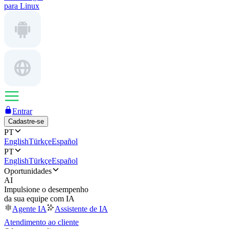
para Linux
Entrar
Cadastre-se
PT
English
Türkçe
Español
PT
English
Türkçe
Español
Oportunidades
AI
Impulsione o desempenho
da sua equipe com IA
Agente IA
Assistente de IA
Atendimento ao cliente