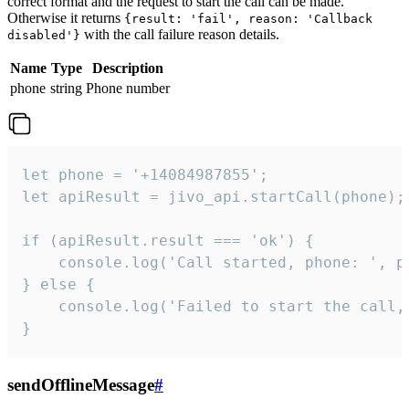
correct format and the request to start the call can be made.
Otherwise it returns
{result: 'fail', reason: 'Callback
with the call failure reason details.
disabled'}
Name
Type
Description
phone
string
Phone number
let phone = '+14084987855';

let apiResult = jivo_api.startCall(phone);

if (apiResult.result === 'ok') {

    console.log('Call started, phone: ', ph
} else {

    console.log('Failed to start the call,
}
sendOfflineMessage
#