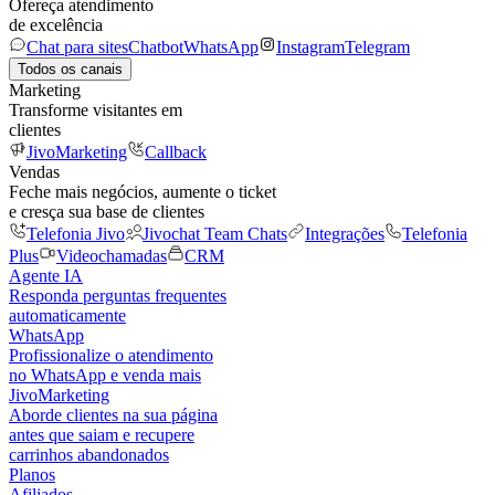
Ofereça atendimento
de excelência
Chat para sites
Chatbot
WhatsApp
Instagram
Telegram
Todos os canais
Marketing
Transforme visitantes em
clientes
JivoMarketing
Callback
Vendas
Feche mais negócios, aumente o ticket
e cresça sua base de clientes
Telefonia Jivo
Jivochat Team Chats
Integrações
Telefonia
Plus
Videochamadas
CRM
Agente IA
Responda perguntas frequentes
automaticamente
WhatsApp
Profissionalize o atendimento
no WhatsApp e venda mais
JivoMarketing
Aborde clientes na sua página
antes que saiam e recupere
carrinhos abandonados
Planos
Afiliados