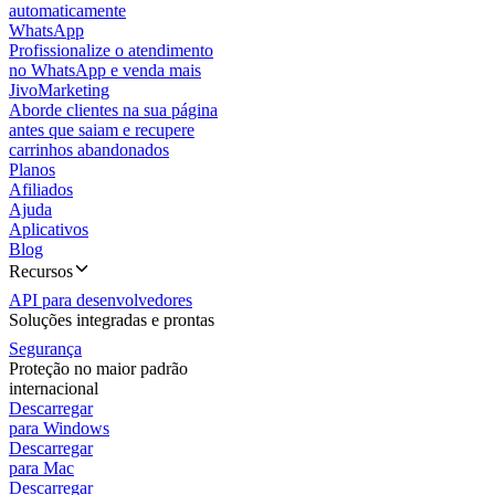
automaticamente
WhatsApp
Profissionalize o atendimento
no WhatsApp e venda mais
JivoMarketing
Aborde clientes na sua página
antes que saiam e recupere
carrinhos abandonados
Planos
Afiliados
Ajuda
Aplicativos
Blog
Recursos
API para desenvolvedores
Soluções integradas e prontas
Segurança
Proteção no maior padrão
internacional
Descarregar
para Windows
Descarregar
para Mac
Descarregar