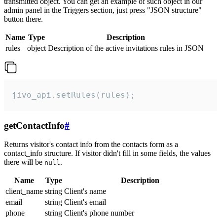
transmitted object. You can get an example of such object in our
admin panel in the Triggers section, just press "JSON structure"
button there.
Name
Type
Description
rules
object
Description of the active invitations rules in JSON
jivo_api.setRules(rules);
getContactInfo
#
Returns visitor's contact info from the contacts form as a
contact_info structure. If visitor didn't fill in some fields, the values
there will be
.
null
Name
Type
Description
client_name
string
Client's name
email
string
Client's email
phone
string
Client's phone number