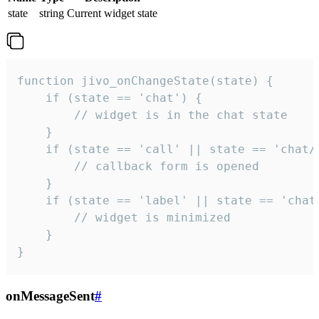
state
string
Current widget state
function jivo_onChangeState(state) {

    if (state == 'chat') {

        // widget is in the chat state

    }

    if (state == 'call' || state == 'chat/c
        // callback form is opened

    }

    if (state == 'label' || state == 'chat/
        // widget is minimized

    }

}
onMessageSent
#