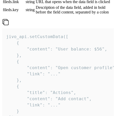
fileds.link
string
URL that opens when the data field is clicked
Description of the data field, added in bold
fileds.key
string
before the field content, separated by a colon
jivo_api.setCustomData([

    {

        "content": "User balance: $56",

    },

    {

        "content": "Open customer profile",
        "link": "..."

    },

    {

        "title": "Actions",

        "content": "Add contact",

        "link": "..."

    }
