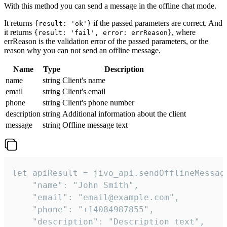
With this method you can send a message in the offline chat mode.
It returns
if the passed parameters are correct. And
{result: 'ok'}
it returns
, where
{result: 'fail', error: errReason}
errReason is the validation error of the passed parameters, or the
reason why you can not send an offline message.
Name
Type
Description
name
string
Client's name
email
string
Client's email
phone
string
Client's phone number
description
string
Additional information about the client
message
string
Offline message text
let apiResult = jivo_api.sendOfflineMessage
    "name": "John Smith",

    "email": "email@example.com",

    "phone": "+14084987855",

    "description": "Description text",
