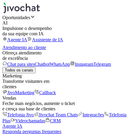
Oportunidades
AI
Impulsione o desempenho
da sua equipe com IA
Agente IA
Assistente de IA
Atendimento ao cliente
Ofereça atendimento
de excelência
Chat para sites
Chatbot
WhatsApp
Instagram
Telegram
Todos os canais
Marketing
Transforme visitantes em
clientes
JivoMarketing
Callback
Vendas
Feche mais negócios, aumente o ticket
e cresça sua base de clientes
Telefonia Jivo
Jivochat Team Chats
Integrações
Telefonia
Plus
Videochamadas
CRM
Agente IA
Responda perguntas frequentes