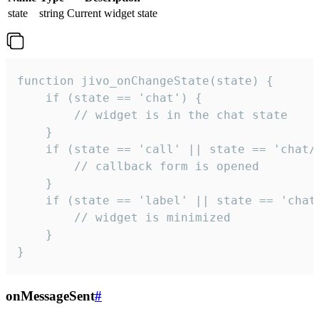
state
string
Current widget state
function jivo_onChangeState(state) {

    if (state == 'chat') {

        // widget is in the chat state

    }

    if (state == 'call' || state == 'chat/c
        // callback form is opened

    }

    if (state == 'label' || state == 'chat/
        // widget is minimized

    }

}
onMessageSent
#