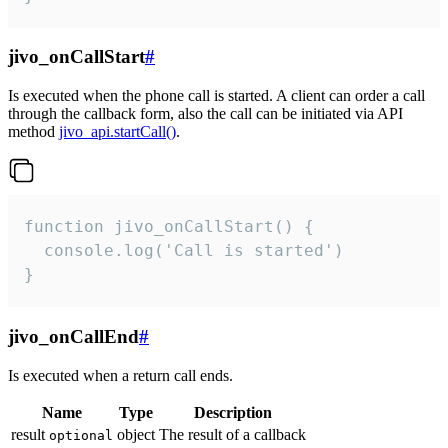
jivo_onCallStart
#
Is executed when the phone call is started. A client can order a call
through the callback form, also the call can be initiated via API
method
jivo_api.startCall()
.
function jivo_onCallStart() {

  console.log('Call is started')

}
jivo_onCallEnd
#
Is executed when a return call ends.
Name
Type
Description
result
object
The result of a callback
optional