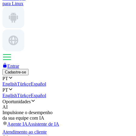
para Linux
Entrar
Cadastre-se
PT
English
Türkçe
Español
PT
English
Türkçe
Español
Oportunidades
AI
Impulsione o desempenho
da sua equipe com IA
Agente IA
Assistente de IA
Atendimento ao cliente