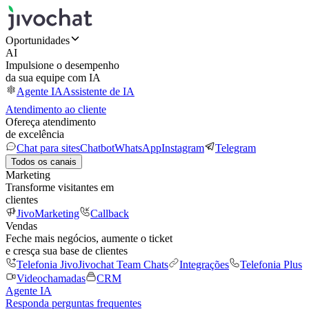
Oportunidades
AI
Impulsione o desempenho
da sua equipe com IA
Agente IA
Assistente de IA
Atendimento ao cliente
Ofereça atendimento
de excelência
Chat para sites
Chatbot
WhatsApp
Instagram
Telegram
Todos os canais
Marketing
Transforme visitantes em
clientes
JivoMarketing
Callback
Vendas
Feche mais negócios, aumente o ticket
e cresça sua base de clientes
Telefonia Jivo
Jivochat Team Chats
Integrações
Telefonia Plus
Videochamadas
CRM
Agente IA
Responda perguntas frequentes