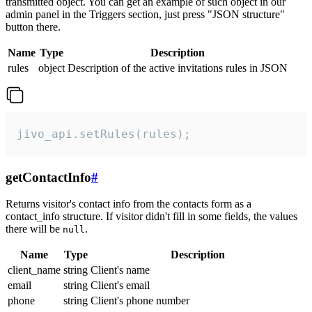
transmitted object. You can get an example of such object in our
admin panel in the Triggers section, just press "JSON structure"
button there.
Name
Type
Description
rules
object
Description of the active invitations rules in JSON
jivo_api.setRules(rules);
getContactInfo
#
Returns visitor's contact info from the contacts form as a
contact_info structure. If visitor didn't fill in some fields, the values
there will be
.
null
Name
Type
Description
client_name
string
Client's name
email
string
Client's email
phone
string
Client's phone number