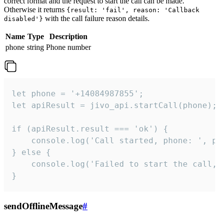
correct format and the request to start the call can be made.
Otherwise it returns
{result: 'fail', reason: 'Callback
with the call failure reason details.
disabled'}
Name
Type
Description
phone
string
Phone number
let phone = '+14084987855';

let apiResult = jivo_api.startCall(phone);

if (apiResult.result === 'ok') {

    console.log('Call started, phone: ', ph
} else {

    console.log('Failed to start the call,
}
sendOfflineMessage
#