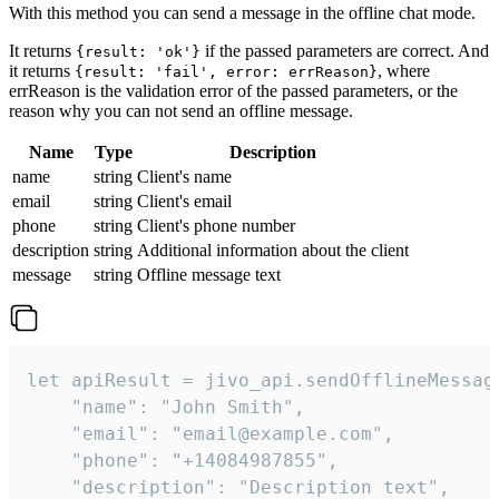
With this method you can send a message in the offline chat mode.
It returns
if the passed parameters are correct. And
{result: 'ok'}
it returns
, where
{result: 'fail', error: errReason}
errReason is the validation error of the passed parameters, or the
reason why you can not send an offline message.
Name
Type
Description
name
string
Client's name
email
string
Client's email
phone
string
Client's phone number
description
string
Additional information about the client
message
string
Offline message text
let apiResult = jivo_api.sendOfflineMessage
    "name": "John Smith",

    "email": "email@example.com",

    "phone": "+14084987855",

    "description": "Description text",
