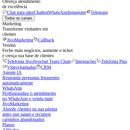
Ofereça atendimento
de excelência
Chat para sites
Chatbot
WhatsApp
Instagram
Telegram
Todos os canais
Marketing
Transforme visitantes em
clientes
JivoMarketing
Callback
Vendas
Feche mais negócios, aumente o ticket
e cresça sua base de clientes
Telefonia Jivo
Jivochat Team Chats
Integrações
Telefonia Plus
Videochamadas
CRM
Agente IA
Responda perguntas frequentes
automaticamente
WhatsApp
Profissionalize o atendimento
no WhatsApp e venda mais
JivoMarketing
Aborde clientes na sua página
antes que saiam e recupere
carrinhos abandonados
Planos
Afiliados