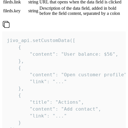
fileds.link
string
URL that opens when the data field is clicked
Description of the data field, added in bold
fileds.key
string
before the field content, separated by a colon
jivo_api.setCustomData([

    {

        "content": "User balance: $56",

    },

    {

        "content": "Open customer profile",
        "link": "..."

    },

    {

        "title": "Actions",

        "content": "Add contact",

        "link": "..."

    }
