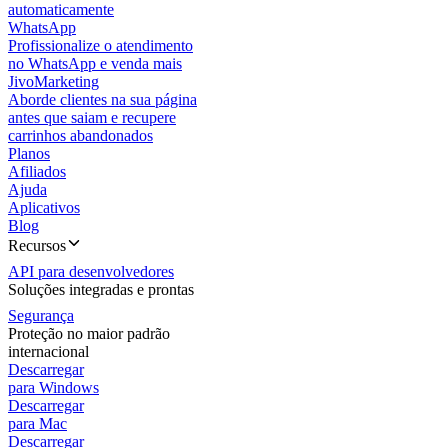
automaticamente
WhatsApp
Profissionalize o atendimento
no WhatsApp e venda mais
JivoMarketing
Aborde clientes na sua página
antes que saiam e recupere
carrinhos abandonados
Planos
Afiliados
Ajuda
Aplicativos
Blog
Recursos
API para desenvolvedores
Soluções integradas e prontas
Segurança
Proteção no maior padrão
internacional
Descarregar
para Windows
Descarregar
para Mac
Descarregar