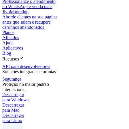
Profissionalize o atendimento
no WhatsApp e venda mais
JivoMarketing
Aborde clientes na sua página
antes que saiam e recupere
carrinhos abandonados
Planos
Afiliados
Ajuda
Aplicativos
Blog
Recursos
API para desenvolvedores
Soluções integradas e prontas
Segurança
Proteção no maior padrão
internacional
Descarregar
para Windows
Descarregar
para Mac
Descarregar
para Linux