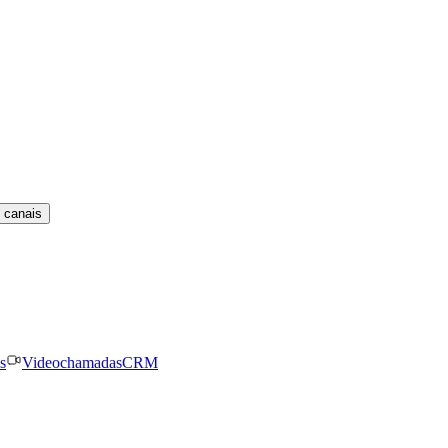
 canais
s
Videochamadas
CRM