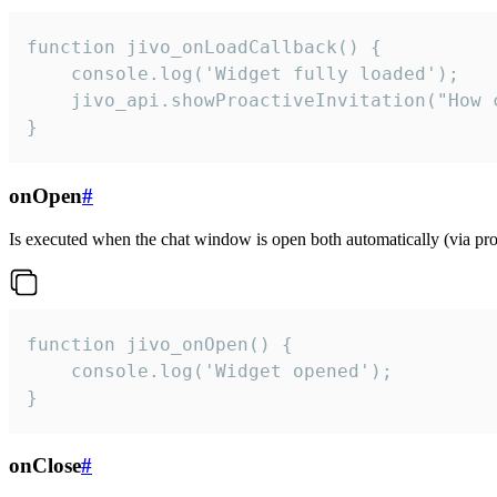
function jivo_onLoadCallback() {

    console.log('Widget fully loaded');

    jivo_api.showProactiveInvitation("How c
}
onOpen
#
Is executed when the chat window is open both automatically (via proa
function jivo_onOpen() {

    console.log('Widget opened');

}
onClose
#