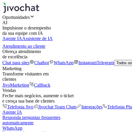
Oportunidades
AI
Impulsione o desempenho
da sua equipe com IA
Agente IA
Assistente de IA
Atendimento ao cliente
Ofereça atendimento
de excelência
Chat para sites
Chatbot
WhatsApp
Instagram
Telegram
Todos os
Marketing
Transforme visitantes em
clientes
JivoMarketing
Callback
Vendas
Feche mais negócios, aumente o ticket
e cresça sua base de clientes
Telefonia Jivo
Jivochat Team Chats
Integrações
Telefonia Plu
Agente IA
Responda perguntas frequentes
automaticamente
WhatsApp