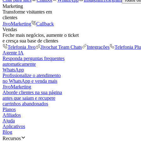
Todos os
Marketing
Transforme visitantes em
clientes
JivoMarketing
Callback
Vendas
Feche mais negócios, aumente o ticket
e cresça sua base de clientes
Telefonia Jivo
Jivochat Team Chats
Integrações
Telefonia Plu
Agente IA
Responda perguntas frequentes
automaticamente
WhatsApp
Profissionalize o atendimento
no WhatsApp e venda mais
JivoMarketing
Aborde clientes na sua página
antes que saiam e recupere
carrinhos abandonados
Planos
Afiliados
Ajuda
Aplicativos
Blog
Recursos