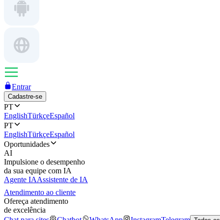
Entrar
Cadastre-se
PT
English
Türkçe
Español
PT
English
Türkçe
Español
Oportunidades
AI
Impulsione o desempenho
da sua equipe com IA
Agente IA
Assistente de IA
Atendimento ao cliente
Ofereça atendimento
de excelência
Chat para sites
Chatbot
WhatsApp
Instagram
Telegram