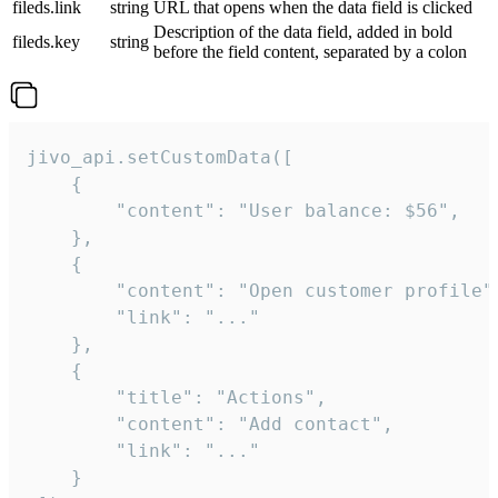
fileds.link
string
URL that opens when the data field is clicked
Description of the data field, added in bold
fileds.key
string
before the field content, separated by a colon
jivo_api.setCustomData([

    {

        "content": "User balance: $56",

    },

    {

        "content": "Open customer profile",
        "link": "..."

    },

    {

        "title": "Actions",

        "content": "Add contact",

        "link": "..."

    }
