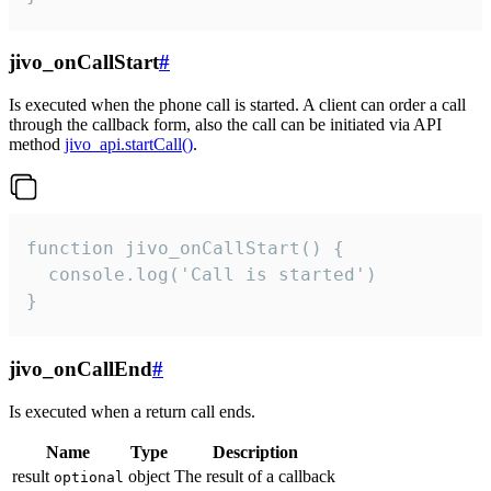
jivo_onCallStart
#
Is executed when the phone call is started. A client can order a call
through the callback form, also the call can be initiated via API
method
jivo_api.startCall()
.
function jivo_onCallStart() {

  console.log('Call is started')

}
jivo_onCallEnd
#
Is executed when a return call ends.
Name
Type
Description
result
object
The result of a callback
optional