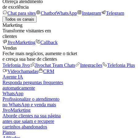
Ofereça atendimento
de excelência
Chat para sites
Chatbot
WhatsApp
Instagram
Telegram
Todos os canais
Marketing
Transforme visitantes em
clientes
JivoMarketing
Callback
Vendas
Feche mais negócios, aumente o ticket
e cresça sua base de clientes
Telefonia Jivo
Jivochat Team Chats
Integrações
Telefonia Plus
Videochamadas
CRM
Agente IA
Responda perguntas frequentes
automaticamente
WhatsApp
Profissionalize o atendimento
no WhatsApp e venda mais
JivoMarketing
Aborde clientes na sua página
antes que saiam e recupere
carrinhos abandonados
Planos
Afiliados