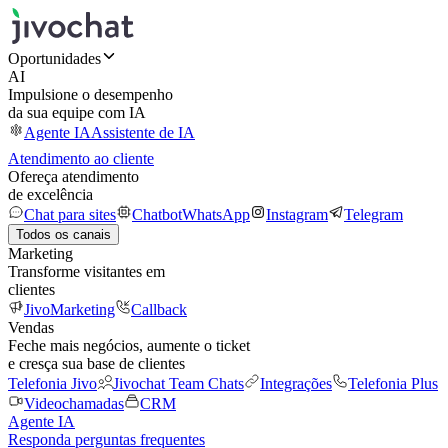
Oportunidades
AI
Impulsione o desempenho
da sua equipe com IA
Agente IA
Assistente de IA
Atendimento ao cliente
Ofereça atendimento
de excelência
Chat para sites
Chatbot
WhatsApp
Instagram
Telegram
Todos os canais
Marketing
Transforme visitantes em
clientes
JivoMarketing
Callback
Vendas
Feche mais negócios, aumente o ticket
e cresça sua base de clientes
Telefonia Jivo
Jivochat Team Chats
Integrações
Telefonia Plus
Videochamadas
CRM
Agente IA
Responda perguntas frequentes