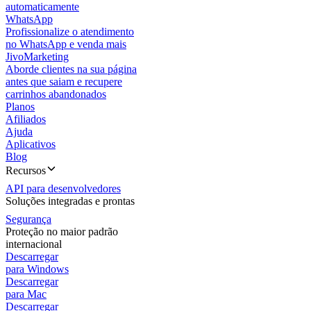
automaticamente
WhatsApp
Profissionalize o atendimento
no WhatsApp e venda mais
JivoMarketing
Aborde clientes na sua página
antes que saiam e recupere
carrinhos abandonados
Planos
Afiliados
Ajuda
Aplicativos
Blog
Recursos
API para desenvolvedores
Soluções integradas e prontas
Segurança
Proteção no maior padrão
internacional
Descarregar
para Windows
Descarregar
para Mac
Descarregar