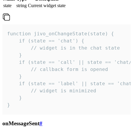
state
string
Current widget state
function jivo_onChangeState(state) {

    if (state == 'chat') {

        // widget is in the chat state

    }

    if (state == 'call' || state == 'chat/c
        // callback form is opened

    }

    if (state == 'label' || state == 'chat/
        // widget is minimized

    }

}
onMessageSent
#