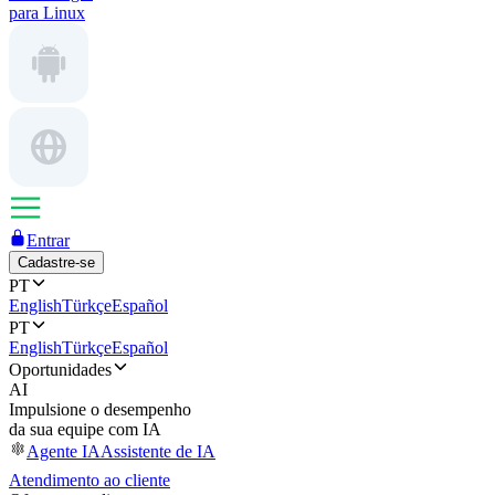
para Linux
Entrar
Cadastre-se
PT
English
Türkçe
Español
PT
English
Türkçe
Español
Oportunidades
AI
Impulsione o desempenho
da sua equipe com IA
Agente IA
Assistente de IA
Atendimento ao cliente