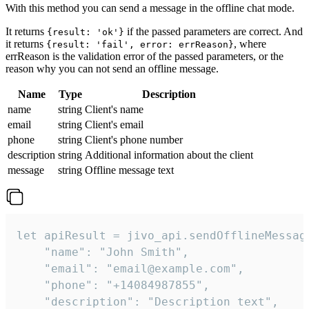
With this method you can send a message in the offline chat mode.
It returns
if the passed parameters are correct. And
{result: 'ok'}
it returns
, where
{result: 'fail', error: errReason}
errReason is the validation error of the passed parameters, or the
reason why you can not send an offline message.
Name
Type
Description
name
string
Client's name
email
string
Client's email
phone
string
Client's phone number
description
string
Additional information about the client
message
string
Offline message text
let apiResult = jivo_api.sendOfflineMessage
    "name": "John Smith",

    "email": "email@example.com",

    "phone": "+14084987855",

    "description": "Description text",
