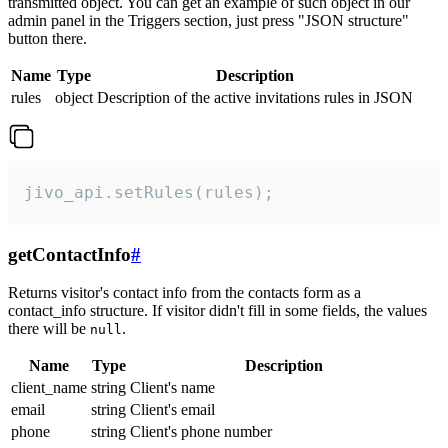
transmitted object. You can get an example of such object in our
admin panel in the Triggers section, just press "JSON structure"
button there.
Name
Type
Description
rules
object
Description of the active invitations rules in JSON
jivo_api.setRules(rules);
getContactInfo
#
Returns visitor's contact info from the contacts form as a
contact_info structure. If visitor didn't fill in some fields, the values
there will be
.
null
Name
Type
Description
client_name
string
Client's name
email
string
Client's email
phone
string
Client's phone number