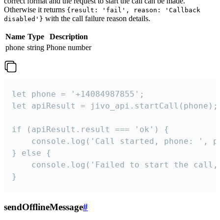
correct format and the request to start the call can be made.
Otherwise it returns
{result: 'fail', reason: 'Callback
with the call failure reason details.
disabled'}
Name
Type
Description
phone
string
Phone number
let phone = '+14084987855';

let apiResult = jivo_api.startCall(phone);

if (apiResult.result === 'ok') {

    console.log('Call started, phone: ', ph
} else {

    console.log('Failed to start the call,
}
sendOfflineMessage
#