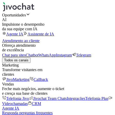
Oportunidades
AI
Impulsione o desempenho
da sua equipe com IA
Agente IA
Assistente de IA
Atendimento ao cliente
Ofereça atendimento
de excelência
Chat para sites
Chatbot
WhatsApp
Instagram
Telegram
Todos os canais
Marketing
Transforme visitantes em
clientes
JivoMarketing
Callback
Vendas
Feche mais negócios, aumente o ticket
e cresça sua base de clientes
Telefonia Jivo
Jivochat Team Chats
Integrações
Telefonia Plus
Videochamadas
CRM
Agente IA
Responda perguntas frequentes