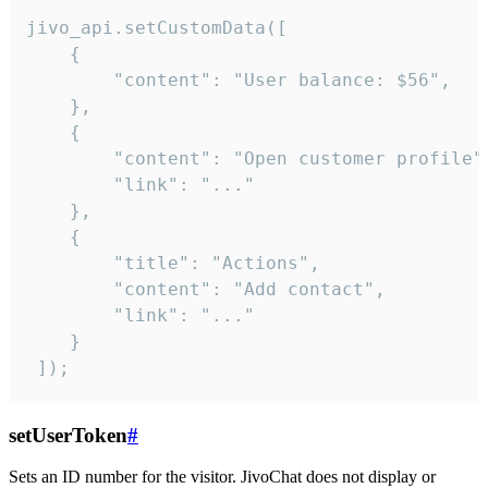
jivo_api.setCustomData([

    {

        "content": "User balance: $56",

    },

    {

        "content": "Open customer profile",
        "link": "..."

    },

    {

        "title": "Actions",

        "content": "Add contact",

        "link": "..."

    }

 ]);
setUserToken
#
Sets an ID number for the visitor. JivoChat does not display or