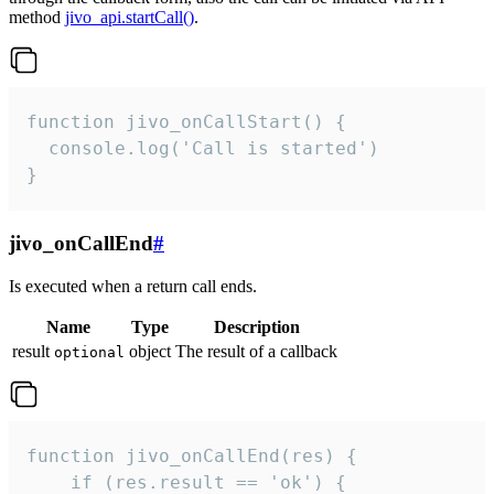
method
jivo_api.startCall()
.
function jivo_onCallStart() {

  console.log('Call is started')

}
jivo_onCallEnd
#
Is executed when a return call ends.
Name
Type
Description
result
object
The result of a callback
optional
function jivo_onCallEnd(res) {

    if (res.result == 'ok') {
