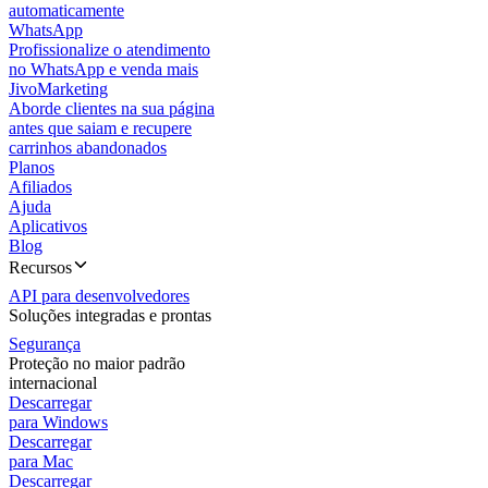
automaticamente
WhatsApp
Profissionalize o atendimento
no WhatsApp e venda mais
JivoMarketing
Aborde clientes na sua página
antes que saiam e recupere
carrinhos abandonados
Planos
Afiliados
Ajuda
Aplicativos
Blog
Recursos
API para desenvolvedores
Soluções integradas e prontas
Segurança
Proteção no maior padrão
internacional
Descarregar
para Windows
Descarregar
para Mac
Descarregar