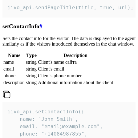
jivo_api.sendPageTitle(title, true, url);
setContactInfo
#
Sets the contact info for the visitor. The data is displayed to the agent
similarly as if the visitors introduced themselves in the chat window.
Name
Type
Description
name
string
Client's name сайта
email
string
Client's email
phone
string
Client's phone number
description
string
Additional information about the client
jivo_api.setContactInfo({

    name: "John Smith",

    email: "email@example.com",

    phone: "+14084987855",
