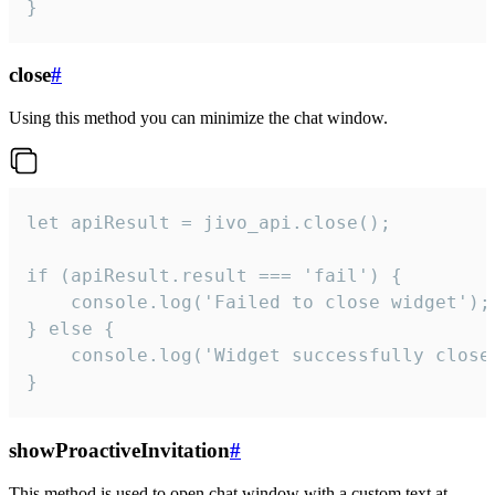
}
close
#
Using this method you can minimize the chat window.
let apiResult = jivo_api.close();

if (apiResult.result === 'fail') {

    console.log('Failed to close widget');

} else {

    console.log('Widget successfully close'
}
showProactiveInvitation
#
This method is used to open chat window with a custom text at