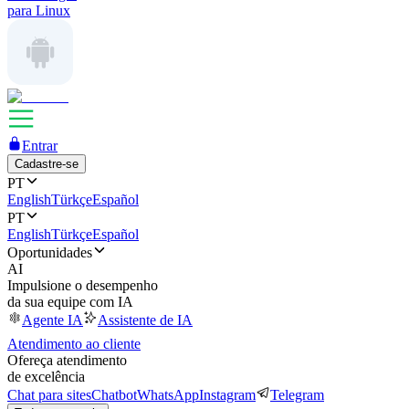
para Linux
Entrar
Cadastre-se
PT
English
Türkçe
Español
PT
English
Türkçe
Español
Oportunidades
AI
Impulsione o desempenho
da sua equipe com IA
Agente IA
Assistente de IA
Atendimento ao cliente
Ofereça atendimento
de excelência
Chat para sites
Chatbot
WhatsApp
Instagram
Telegram