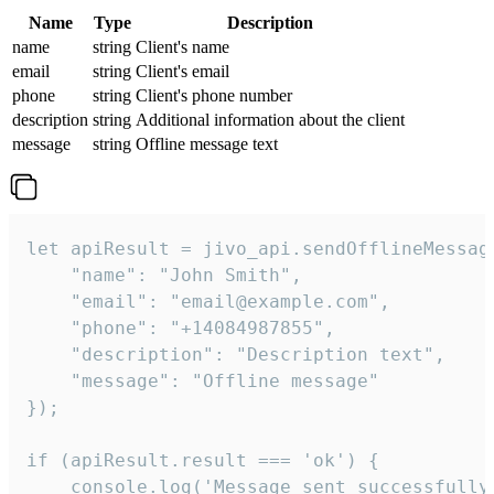
Name
Type
Description
name
string
Client's name
email
string
Client's email
phone
string
Client's phone number
description
string
Additional information about the client
message
string
Offline message text
let apiResult = jivo_api.sendOfflineMessage
    "name": "John Smith",

    "email": "email@example.com",

    "phone": "+14084987855",

    "description": "Description text",

    "message": "Offline message"

});

if (apiResult.result === 'ok') {

    console.log('Message sent successfully'