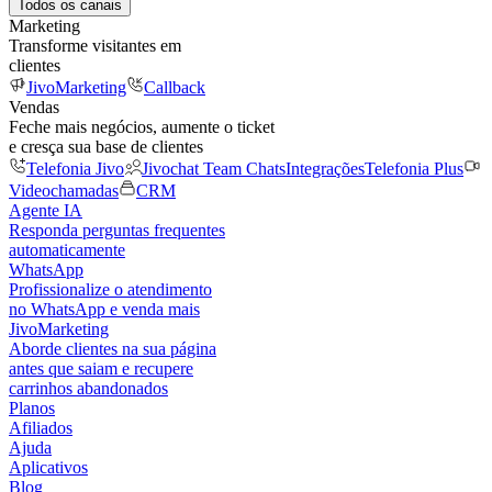
Todos os canais
Marketing
Transforme visitantes em
clientes
JivoMarketing
Callback
Vendas
Feche mais negócios, aumente o ticket
e cresça sua base de clientes
Telefonia Jivo
Jivochat Team Chats
Integrações
Telefonia Plus
Videochamadas
CRM
Agente IA
Responda perguntas frequentes
automaticamente
WhatsApp
Profissionalize o atendimento
no WhatsApp e venda mais
JivoMarketing
Aborde clientes na sua página
antes que saiam e recupere
carrinhos abandonados
Planos
Afiliados
Ajuda
Aplicativos
Blog