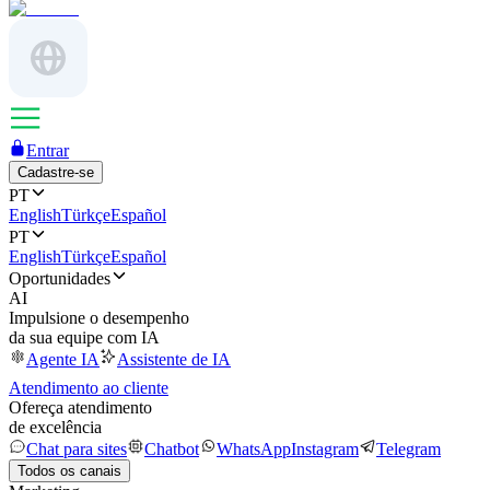
Entrar
Cadastre-se
PT
English
Türkçe
Español
PT
English
Türkçe
Español
Oportunidades
AI
Impulsione o desempenho
da sua equipe com IA
Agente IA
Assistente de IA
Atendimento ao cliente
Ofereça atendimento
de excelência
Chat para sites
Chatbot
WhatsApp
Instagram
Telegram
Todos os canais