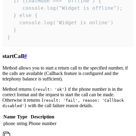
  if (chatMode === 'offline') {

     console.log("Widget is offline");

  } else {

    console.log('Widget is online')

  }

}
startCall
#
Method allows you to start a return call to the specified number, if
the calls are available (Callback feature is configured and the
telephony balance is sufficient).
Method returns
if the phone number is in the
{result: 'ok'}
correct format and the request to start the call can be made.
Otherwise it returns
{result: 'fail', reason: 'Callback
with the call failure reason details.
disabled'}
Name
Type
Description
phone
string
Phone number