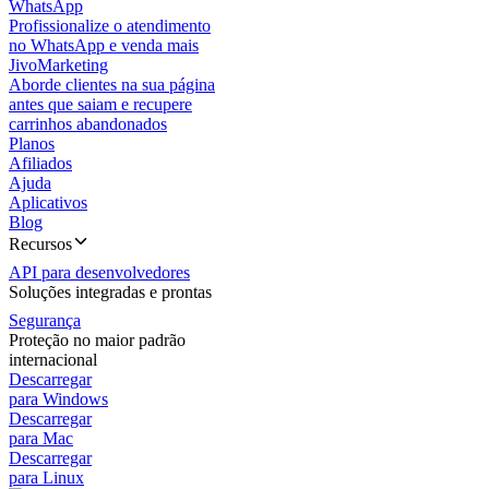
WhatsApp
Profissionalize o atendimento
no WhatsApp e venda mais
JivoMarketing
Aborde clientes na sua página
antes que saiam e recupere
carrinhos abandonados
Planos
Afiliados
Ajuda
Aplicativos
Blog
Recursos
API para desenvolvedores
Soluções integradas e prontas
Segurança
Proteção no maior padrão
internacional
Descarregar
para Windows
Descarregar
para Mac
Descarregar
para Linux