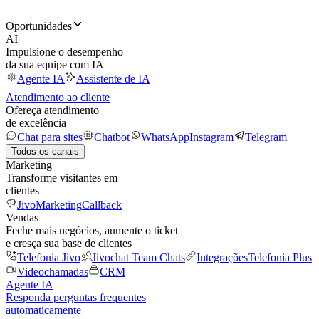
Oportunidades
AI
Impulsione o desempenho
da sua equipe com IA
Agente IA
Assistente de IA
Atendimento ao cliente
Ofereça atendimento
de excelência
Chat para sites
Chatbot
WhatsApp
Instagram
Telegram
Todos os canais
Marketing
Transforme visitantes em
clientes
JivoMarketing
Callback
Vendas
Feche mais negócios, aumente o ticket
e cresça sua base de clientes
Telefonia Jivo
Jivochat Team Chats
Integrações
Telefonia Plus
Videochamadas
CRM
Agente IA
Responda perguntas frequentes
automaticamente