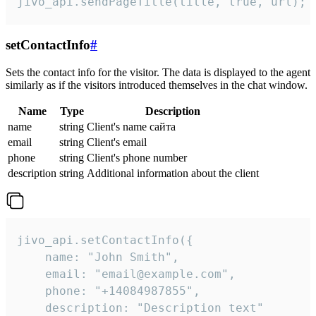
jivo_api.sendPageTitle(title, true, url);
setContactInfo
#
Sets the contact info for the visitor. The data is displayed to the agent
similarly as if the visitors introduced themselves in the chat window.
Name
Type
Description
name
string
Client's name сайта
email
string
Client's email
phone
string
Client's phone number
description
string
Additional information about the client
jivo_api.setContactInfo({

    name: "John Smith",

    email: "email@example.com",

    phone: "+14084987855",

    description: "Description text"
