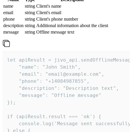
name
string
Client's name
email
string
Client's email
phone
string
Client's phone number
description
string
Additional information about the client
message
string
Offline message text
let apiResult = jivo_api.sendOfflineMessage
    "name": "John Smith",

    "email": "email@example.com",

    "phone": "+14084987855",

    "description": "Description text",

    "message": "Offline message"

});

if (apiResult.result === 'ok') {

    console.log('Message sent successfully'
} else {
