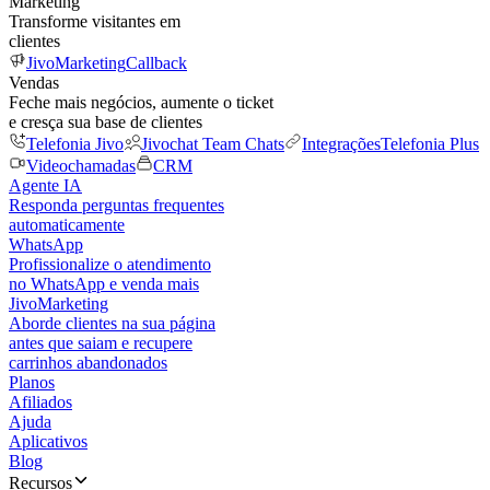
Marketing
Transforme visitantes em
clientes
JivoMarketing
Callback
Vendas
Feche mais negócios, aumente o ticket
e cresça sua base de clientes
Telefonia Jivo
Jivochat Team Chats
Integrações
Telefonia Plus
Videochamadas
CRM
Agente IA
Responda perguntas frequentes
automaticamente
WhatsApp
Profissionalize o atendimento
no WhatsApp e venda mais
JivoMarketing
Aborde clientes na sua página
antes que saiam e recupere
carrinhos abandonados
Planos
Afiliados
Ajuda
Aplicativos
Blog
Recursos