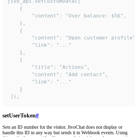
jivo_api.setCustomData([

    {

        "content": "User balance: $56",

    },

    {

        "content": "Open customer profile",
        "link": "..."

    },

    {

        "title": "Actions",

        "content": "Add contact",

        "link": "..."

    }

 ]);
setUserToken
#
Sets an ID number for the visitor. JivoChat does not display or
handle this ID in any way but sends it in Webhook events. Using