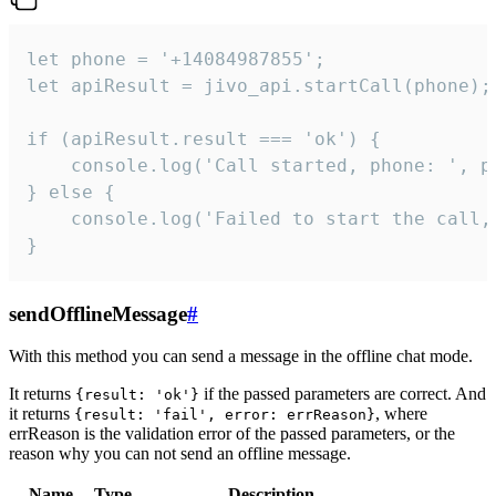
let phone = '+14084987855';

let apiResult = jivo_api.startCall(phone);

if (apiResult.result === 'ok') {

    console.log('Call started, phone: ', ph
} else {

    console.log('Failed to start the call,
}
sendOfflineMessage
#
With this method you can send a message in the offline chat mode.
It returns
if the passed parameters are correct. And
{result: 'ok'}
it returns
, where
{result: 'fail', error: errReason}
errReason is the validation error of the passed parameters, or the
reason why you can not send an offline message.
Name
Type
Description