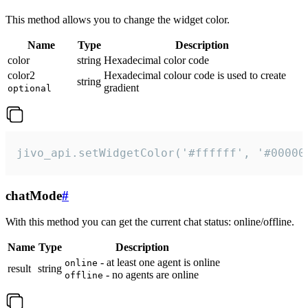
This method allows you to change the widget color.
Name
Type
Description
color
string
Hexadecimal color code
color2
Hexadecimal colour code is used to create
string
gradient
optional
jivo_api.setWidgetColor('#ffffff', '#00000
chatMode
#
With this method you can get the current chat status: online/offline.
Name
Type
Description
- at least one agent is online
online
result
string
- no agents are online
offline