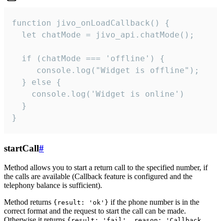
function jivo_onLoadCallback() {

  let chatMode = jivo_api.chatMode();

  if (chatMode === 'offline') {

     console.log("Widget is offline");

  } else {

    console.log('Widget is online')

  }

}
startCall
#
Method allows you to start a return call to the specified number, if
the calls are available (Callback feature is configured and the
telephony balance is sufficient).
Method returns
if the phone number is in the
{result: 'ok'}
correct format and the request to start the call can be made.
Otherwise it returns
{result: 'fail', reason: 'Callback