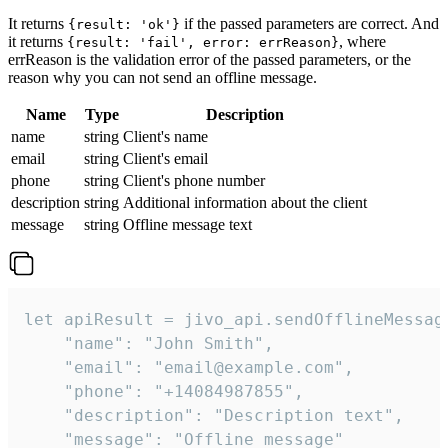
It returns
if the passed parameters are correct. And
{result: 'ok'}
it returns
, where
{result: 'fail', error: errReason}
errReason is the validation error of the passed parameters, or the
reason why you can not send an offline message.
Name
Type
Description
name
string
Client's name
email
string
Client's email
phone
string
Client's phone number
description
string
Additional information about the client
message
string
Offline message text
let apiResult = jivo_api.sendOfflineMessage
    "name": "John Smith",

    "email": "email@example.com",

    "phone": "+14084987855",

    "description": "Description text",

    "message": "Offline message"
