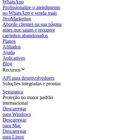
WhatsApp
Profissionalize o atendimento
no WhatsApp e venda mais
JivoMarketing
Aborde clientes na sua página
antes que saiam e recupere
carrinhos abandonados
Planos
Afiliados
Ajuda
Aplicativos
Blog
Recursos
API para desenvolvedores
Soluções integradas e prontas
Segurança
Proteção no maior padrão
internacional
Descarregar
para Windows
Descarregar
para Mac
Descarregar
para Linux