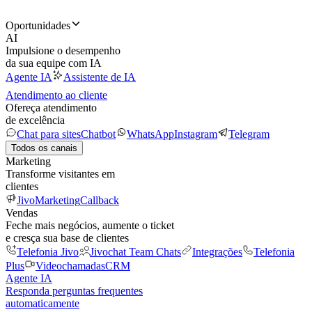
Oportunidades
AI
Impulsione o desempenho
da sua equipe com IA
Agente IA
Assistente de IA
Atendimento ao cliente
Ofereça atendimento
de excelência
Chat para sites
Chatbot
WhatsApp
Instagram
Telegram
Todos os canais
Marketing
Transforme visitantes em
clientes
JivoMarketing
Callback
Vendas
Feche mais negócios, aumente o ticket
e cresça sua base de clientes
Telefonia Jivo
Jivochat Team Chats
Integrações
Telefonia
Plus
Videochamadas
CRM
Agente IA
Responda perguntas frequentes
automaticamente