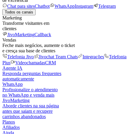
de excelência
Chat para sites
Chatbot
WhatsApp
Instagram
Telegram
Todos os canais
Marketing
Transforme visitantes em
clientes
JivoMarketing
Callback
Vendas
Feche mais negócios, aumente o ticket
e cresça sua base de clientes
Telefonia Jivo
Jivochat Team Chats
Integrações
Telefonia
Plus
Videochamadas
CRM
Agente IA
Responda perguntas frequentes
automaticamente
WhatsApp
Profissionalize o atendimento
no WhatsApp e venda mais
JivoMarketing
Aborde clientes na sua página
antes que saiam e recupere
carrinhos abandonados
Planos
Afiliados
Ajuda