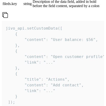
Description of the data field, added in bold
fileds.key
string
before the field content, separated by a colon
jivo_api.setCustomData([

    {

        "content": "User balance: $56",

    },

    {

        "content": "Open customer profile",
        "link": "..."

    },

    {

        "title": "Actions",

        "content": "Add contact",

        "link": "..."

    }

 ]);