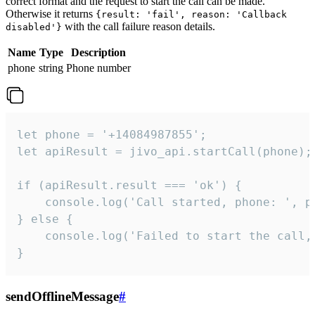
correct format and the request to start the call can be made.
Otherwise it returns
{result: 'fail', reason: 'Callback
with the call failure reason details.
disabled'}
Name
Type
Description
phone
string
Phone number
let phone = '+14084987855';

let apiResult = jivo_api.startCall(phone);

if (apiResult.result === 'ok') {

    console.log('Call started, phone: ', ph
} else {

    console.log('Failed to start the call,
}
sendOfflineMessage
#