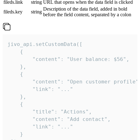
fileds.link
string
URL that opens when the data field is clicked
Description of the data field, added in bold
fileds.key
string
before the field content, separated by a colon
jivo_api.setCustomData([

    {

        "content": "User balance: $56",

    },

    {

        "content": "Open customer profile",
        "link": "..."

    },

    {

        "title": "Actions",

        "content": "Add contact",

        "link": "..."

    }
