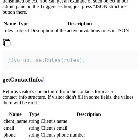
transmitted object. You can get an example of such object in our
admin panel in the Triggers section, just press "JSON structure"
button there.
Name
Type
Description
rules
object
Description of the active invitations rules in JSON
jivo_api.setRules(rules);
getContactInfo
#
Returns visitor's contact info from the contacts form as a
contact_info structure. If visitor didn't fill in some fields, the values
there will be
.
null
Name
Type
Description
client_name
string
Client's name
email
string
Client's email
phone
string
Client's phone number