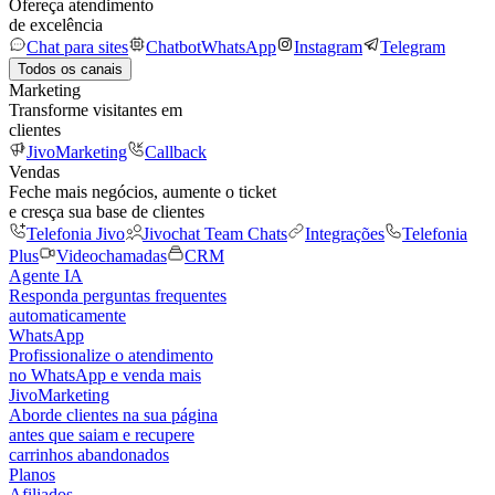
Ofereça atendimento
de excelência
Chat para sites
Chatbot
WhatsApp
Instagram
Telegram
Todos os canais
Marketing
Transforme visitantes em
clientes
JivoMarketing
Callback
Vendas
Feche mais negócios, aumente o ticket
e cresça sua base de clientes
Telefonia Jivo
Jivochat Team Chats
Integrações
Telefonia
Plus
Videochamadas
CRM
Agente IA
Responda perguntas frequentes
automaticamente
WhatsApp
Profissionalize o atendimento
no WhatsApp e venda mais
JivoMarketing
Aborde clientes na sua página
antes que saiam e recupere
carrinhos abandonados
Planos
Afiliados