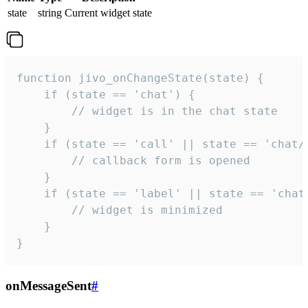
state
string
Current widget state
function jivo_onChangeState(state) {

    if (state == 'chat') {

        // widget is in the chat state

    }

    if (state == 'call' || state == 'chat/c
        // callback form is opened

    }

    if (state == 'label' || state == 'chat/
        // widget is minimized

    }

}
onMessageSent
#