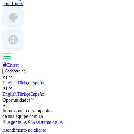
para Linux
Entrar
Cadastre-se
PT
English
Türkçe
Español
PT
English
Türkçe
Español
Oportunidades
AI
Impulsione o desempenho
da sua equipe com IA
Agente IA
Assistente de IA
Atendimento ao cliente