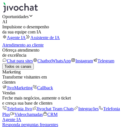
Oportunidades
AI
Impulsione o desempenho
da sua equipe com IA
Agente IA
Assistente de IA
Atendimento ao cliente
Ofereça atendimento
de excelência
Chat para sites
Chatbot
WhatsApp
Instagram
Telegram
Todos os canais
Marketing
Transforme visitantes em
clientes
JivoMarketing
Callback
Vendas
Feche mais negócios, aumente o ticket
e cresça sua base de clientes
Telefonia Jivo
Jivochat Team Chats
Integrações
Telefonia
Plus
Videochamadas
CRM
Agente IA
Responda perguntas frequentes