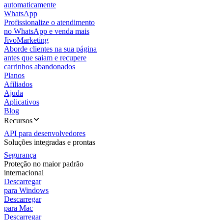
automaticamente
WhatsApp
Profissionalize o atendimento
no WhatsApp e venda mais
JivoMarketing
Aborde clientes na sua página
antes que saiam e recupere
carrinhos abandonados
Planos
Afiliados
Ajuda
Aplicativos
Blog
Recursos
API para desenvolvedores
Soluções integradas e prontas
Segurança
Proteção no maior padrão
internacional
Descarregar
para Windows
Descarregar
para Mac
Descarregar