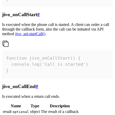
jivo_onCallStart
#
Is executed when the phone call is started. A client can order a call
through the callback form, also the call can be initiated via API
method
jivo_api.startCall()
.
function jivo_onCallStart() {

  console.log('Call is started')

}
jivo_onCallEnd
#
Is executed when a return call ends.
Name
Type
Description
result
object
The result of a callback
optional