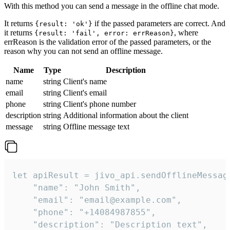
With this method you can send a message in the offline chat mode.
It returns
if the passed parameters are correct. And
{result: 'ok'}
it returns
, where
{result: 'fail', error: errReason}
errReason is the validation error of the passed parameters, or the
reason why you can not send an offline message.
Name
Type
Description
name
string
Client's name
email
string
Client's email
phone
string
Client's phone number
description
string
Additional information about the client
message
string
Offline message text
let apiResult = jivo_api.sendOfflineMessage
    "name": "John Smith",

    "email": "email@example.com",

    "phone": "+14084987855",

    "description": "Description text",
