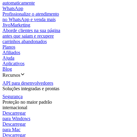
automaticamente
WhatsApp
Profissionalize o atendimento
no WhatsApp e venda mais
JivoMarketing
Aborde clientes na sua página
antes que saiam e recupere
carrinhos abandonados
Planos
Afiliados
Ajuda
Aplicativos
Blog
Recursos
API para desenvolvedores
Soluções integradas e prontas
Segurança
Proteção no maior padrão
internacional
Descarregar
para Windows
Descarregar
para Mac
Descarregar