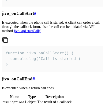
jivo_onCallStart
#
Is executed when the phone call is started. A client can order a call
through the callback form, also the call can be initiated via API
method
jivo_api.startCall()
.
function jivo_onCallStart() {

  console.log('Call is started')

}
jivo_onCallEnd
#
Is executed when a return call ends.
Name
Type
Description
result
object
The result of a callback
optional