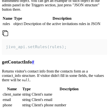
transmitted object. You can get an example of such object in our
admin panel in the Triggers section, just press "JSON structure"
button there.
Name
Type
Description
rules
object
Description of the active invitations rules in JSON
jivo_api.setRules(rules);
getContactInfo
#
Returns visitor's contact info from the contacts form as a
contact_info structure. If visitor didn't fill in some fields, the values
there will be
.
null
Name
Type
Description
client_name
string
Client's name
email
string
Client's email
phone
string
Client's phone number