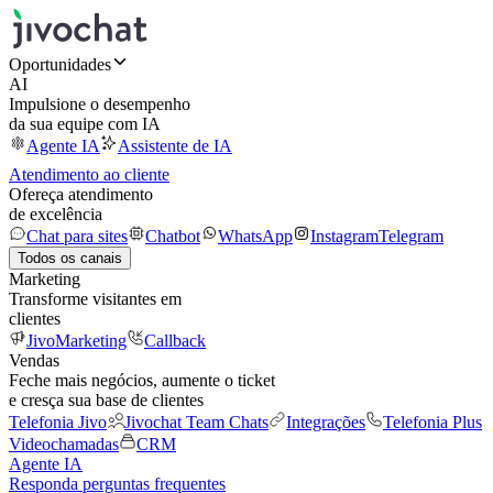
Oportunidades
AI
Impulsione o desempenho
da sua equipe com IA
Agente IA
Assistente de IA
Atendimento ao cliente
Ofereça atendimento
de excelência
Chat para sites
Chatbot
WhatsApp
Instagram
Telegram
Todos os canais
Marketing
Transforme visitantes em
clientes
JivoMarketing
Callback
Vendas
Feche mais negócios, aumente o ticket
e cresça sua base de clientes
Telefonia Jivo
Jivochat Team Chats
Integrações
Telefonia Plus
Videochamadas
CRM
Agente IA
Responda perguntas frequentes