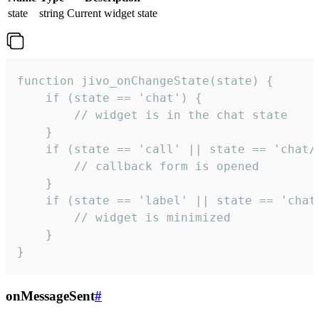
state
string
Current widget state
function jivo_onChangeState(state) {

    if (state == 'chat') {

        // widget is in the chat state

    }

    if (state == 'call' || state == 'chat/c
        // callback form is opened

    }

    if (state == 'label' || state == 'chat/
        // widget is minimized

    }

}
onMessageSent
#