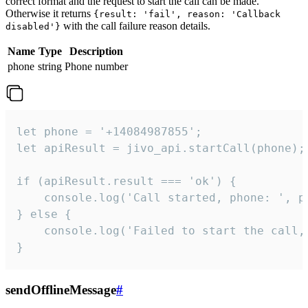
correct format and the request to start the call can be made.
Otherwise it returns
{result: 'fail', reason: 'Callback
with the call failure reason details.
disabled'}
Name
Type
Description
phone
string
Phone number
let phone = '+14084987855';

let apiResult = jivo_api.startCall(phone);

if (apiResult.result === 'ok') {

    console.log('Call started, phone: ', ph
} else {

    console.log('Failed to start the call,
}
sendOfflineMessage
#