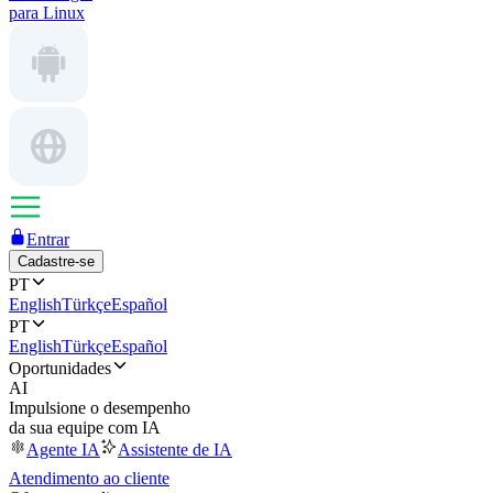
para Linux
Entrar
Cadastre-se
PT
English
Türkçe
Español
PT
English
Türkçe
Español
Oportunidades
AI
Impulsione o desempenho
da sua equipe com IA
Agente IA
Assistente de IA
Atendimento ao cliente