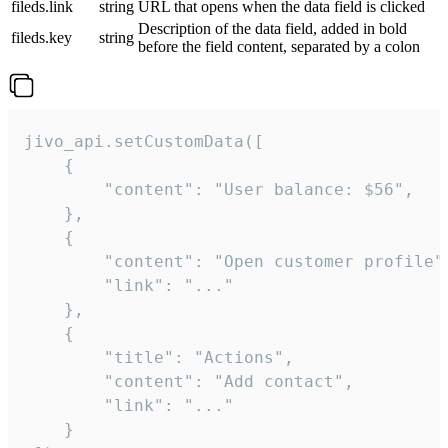
fileds.link
string
URL that opens when the data field is clicked
Description of the data field, added in bold
fileds.key
string
before the field content, separated by a colon
jivo_api.setCustomData([

    {

        "content": "User balance: $56",

    },

    {

        "content": "Open customer profile",
        "link": "..."

    },

    {

        "title": "Actions",

        "content": "Add contact",

        "link": "..."

    }
