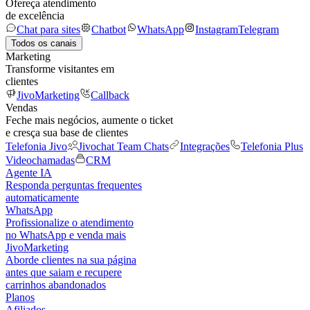
Ofereça atendimento
de excelência
Chat para sites
Chatbot
WhatsApp
Instagram
Telegram
Todos os canais
Marketing
Transforme visitantes em
clientes
JivoMarketing
Callback
Vendas
Feche mais negócios, aumente o ticket
e cresça sua base de clientes
Telefonia Jivo
Jivochat Team Chats
Integrações
Telefonia Plus
Videochamadas
CRM
Agente IA
Responda perguntas frequentes
automaticamente
WhatsApp
Profissionalize o atendimento
no WhatsApp e venda mais
JivoMarketing
Aborde clientes na sua página
antes que saiam e recupere
carrinhos abandonados
Planos
Afiliados