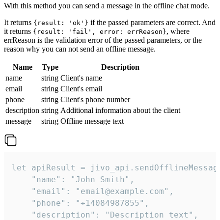
With this method you can send a message in the offline chat mode.
It returns
if the passed parameters are correct. And
{result: 'ok'}
it returns
, where
{result: 'fail', error: errReason}
errReason is the validation error of the passed parameters, or the
reason why you can not send an offline message.
Name
Type
Description
name
string
Client's name
email
string
Client's email
phone
string
Client's phone number
description
string
Additional information about the client
message
string
Offline message text
let apiResult = jivo_api.sendOfflineMessage
    "name": "John Smith",

    "email": "email@example.com",

    "phone": "+14084987855",

    "description": "Description text",
