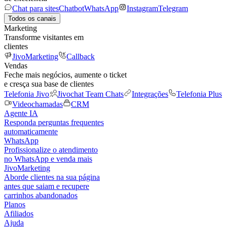
Chat para sites
Chatbot
WhatsApp
Instagram
Telegram
Todos os canais
Marketing
Transforme visitantes em
clientes
JivoMarketing
Callback
Vendas
Feche mais negócios, aumente o ticket
e cresça sua base de clientes
Telefonia Jivo
Jivochat Team Chats
Integrações
Telefonia Plus
Videochamadas
CRM
Agente IA
Responda perguntas frequentes
automaticamente
WhatsApp
Profissionalize o atendimento
no WhatsApp e venda mais
JivoMarketing
Aborde clientes na sua página
antes que saiam e recupere
carrinhos abandonados
Planos
Afiliados
Ajuda