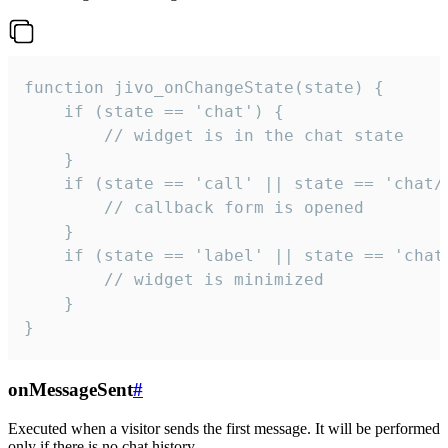
function jivo_onChangeState(state) {

    if (state == 'chat') {

        // widget is in the chat state

    }

    if (state == 'call' || state == 'chat/c
        // callback form is opened

    }

    if (state == 'label' || state == 'chat/
        // widget is minimized

    }

}
onMessageSent
#
Executed when a visitor sends the first message. It will be performed
only if there is no chat history.