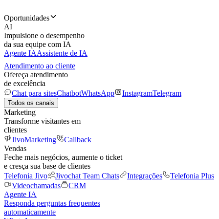
Oportunidades
AI
Impulsione o desempenho
da sua equipe com IA
Agente IA
Assistente de IA
Atendimento ao cliente
Ofereça atendimento
de excelência
Chat para sites
Chatbot
WhatsApp
Instagram
Telegram
Todos os canais
Marketing
Transforme visitantes em
clientes
JivoMarketing
Callback
Vendas
Feche mais negócios, aumente o ticket
e cresça sua base de clientes
Telefonia Jivo
Jivochat Team Chats
Integrações
Telefonia Plus
Videochamadas
CRM
Agente IA
Responda perguntas frequentes
automaticamente