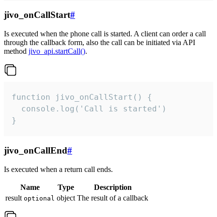
jivo_onCallStart
#
Is executed when the phone call is started. A client can order a call
through the callback form, also the call can be initiated via API
method
jivo_api.startCall()
.
function jivo_onCallStart() {

  console.log('Call is started')

}
jivo_onCallEnd
#
Is executed when a return call ends.
Name
Type
Description
result
object
The result of a callback
optional