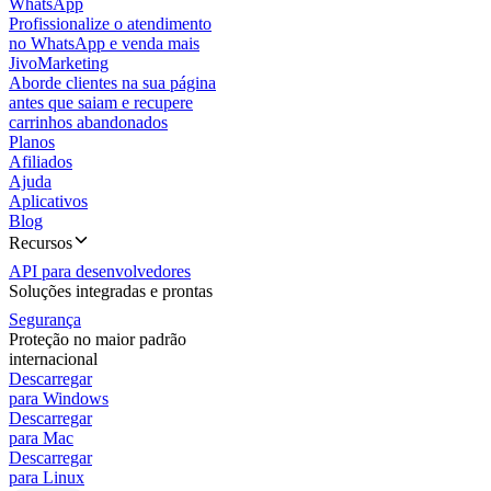
WhatsApp
Profissionalize o atendimento
no WhatsApp e venda mais
JivoMarketing
Aborde clientes na sua página
antes que saiam e recupere
carrinhos abandonados
Planos
Afiliados
Ajuda
Aplicativos
Blog
Recursos
API para desenvolvedores
Soluções integradas e prontas
Segurança
Proteção no maior padrão
internacional
Descarregar
para Windows
Descarregar
para Mac
Descarregar
para Linux