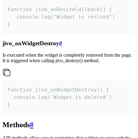
function jivo_onResizeCallback() {

   console.log("Widget is resized")

}
jivo_onWidgetDestroy
#
Is executed when the widget is completely removed from the page.
It is triggered when calling jivo_destroy() method.
function jivo_onWidgetDestroy() {

  console.log('Widget is deleted')

}
Methods
#
API methods allow you to customise chat widget on your website.