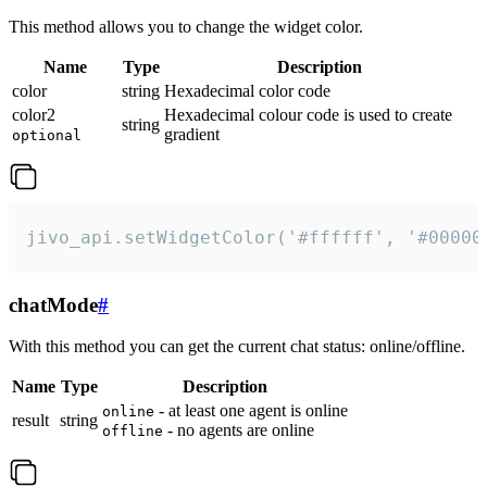
This method allows you to change the widget color.
Name
Type
Description
color
string
Hexadecimal color code
color2
Hexadecimal colour code is used to create
string
gradient
optional
jivo_api.setWidgetColor('#ffffff', '#00000
chatMode
#
With this method you can get the current chat status: online/offline.
Name
Type
Description
- at least one agent is online
online
result
string
- no agents are online
offline