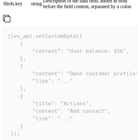
Description of the data field, added in bold
fileds.key
string
before the field content, separated by a colon
jivo_api.setCustomData([

    {

        "content": "User balance: $56",

    },

    {

        "content": "Open customer profile",
        "link": "..."

    },

    {

        "title": "Actions",

        "content": "Add contact",

        "link": "..."

    }

 ]);