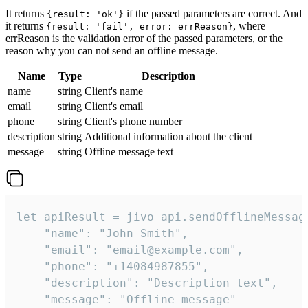
It returns
if the passed parameters are correct. And
{result: 'ok'}
it returns
, where
{result: 'fail', error: errReason}
errReason is the validation error of the passed parameters, or the
reason why you can not send an offline message.
Name
Type
Description
name
string
Client's name
email
string
Client's email
phone
string
Client's phone number
description
string
Additional information about the client
message
string
Offline message text
let apiResult = jivo_api.sendOfflineMessage
    "name": "John Smith",

    "email": "email@example.com",

    "phone": "+14084987855",

    "description": "Description text",

    "message": "Offline message"
