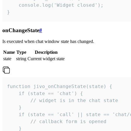
    console.log('Widget closed');

}
onChangeState
#
Is executed when chat window state has changed.
Name
Type
Description
state
string
Current widget state
function jivo_onChangeState(state) {

    if (state == 'chat') {

        // widget is in the chat state

    }

    if (state == 'call' || state == 'chat/c
        // callback form is opened

    }
