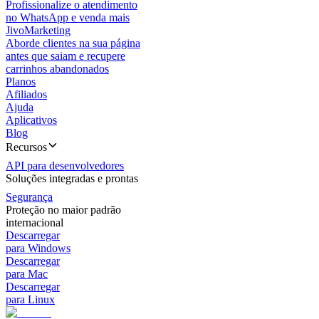
Profissionalize o atendimento
no WhatsApp e venda mais
JivoMarketing
Aborde clientes na sua página
antes que saiam e recupere
carrinhos abandonados
Planos
Afiliados
Ajuda
Aplicativos
Blog
Recursos
API para desenvolvedores
Soluções integradas e prontas
Segurança
Proteção no maior padrão
internacional
Descarregar
para Windows
Descarregar
para Mac
Descarregar
para Linux