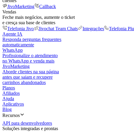
clientes
JivoMarketing
Callback
Vendas
Feche mais negócios, aumente o ticket
e cresça sua base de clientes
Telefonia Jivo
Jivochat Team Chats
Integrações
Telefonia Plu
Agente IA
Responda perguntas frequentes
automaticamente
WhatsApp
Profissionalize o atendimento
no WhatsApp e venda mais
JivoMarketing
Aborde clientes na sua página
antes que saiam e recupere
carrinhos abandonados
Planos
Afiliados
Ajuda
Aplicativos
Blog
Recursos
API para desenvolvedores
Soluções integradas e prontas