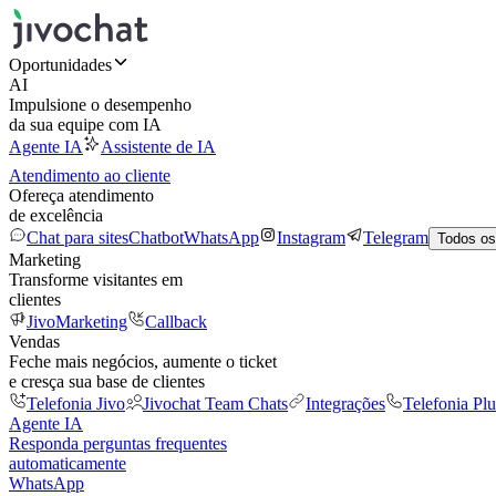
Oportunidades
AI
Impulsione o desempenho
da sua equipe com IA
Agente IA
Assistente de IA
Atendimento ao cliente
Ofereça atendimento
de excelência
Chat para sites
Chatbot
WhatsApp
Instagram
Telegram
Todos os
Marketing
Transforme visitantes em
clientes
JivoMarketing
Callback
Vendas
Feche mais negócios, aumente o ticket
e cresça sua base de clientes
Telefonia Jivo
Jivochat Team Chats
Integrações
Telefonia Plu
Agente IA
Responda perguntas frequentes
automaticamente
WhatsApp