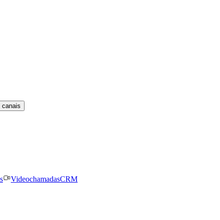
 canais
s
Videochamadas
CRM