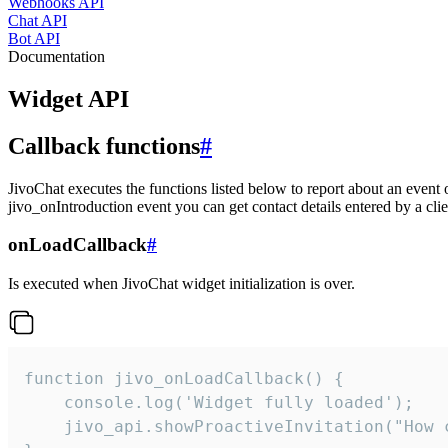
Webhooks API
Chat API
Bot API
Documentation
Widget API
Callback functions
#
JivoChat executes the functions listed below to report about an event 
jivo_onIntroduction event you can get contact details entered by a clie
onLoadCallback
#
Is executed when JivoChat widget initialization is over.
function jivo_onLoadCallback() {

    console.log('Widget fully loaded');

    jivo_api.showProactiveInvitation("How c