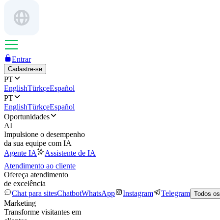
Entrar
Cadastre-se
PT
English
Türkçe
Español
PT
English
Türkçe
Español
Oportunidades
AI
Impulsione o desempenho
da sua equipe com IA
Agente IA
Assistente de IA
Atendimento ao cliente
Ofereça atendimento
de excelência
Chat para sites
Chatbot
WhatsApp
Instagram
Telegram
Todos os
Marketing
Transforme visitantes em