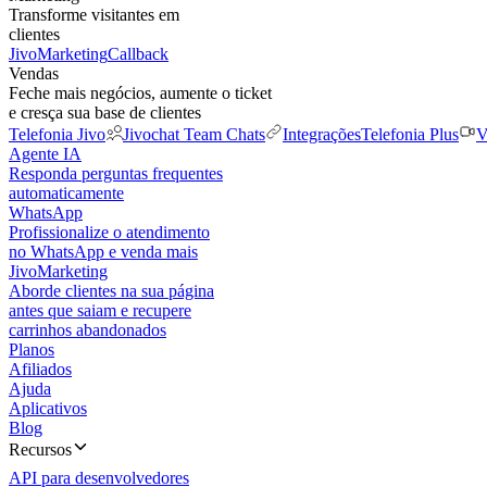
Transforme visitantes em
clientes
JivoMarketing
Callback
Vendas
Feche mais negócios, aumente o ticket
e cresça sua base de clientes
Telefonia Jivo
Jivochat Team Chats
Integrações
Telefonia Plus
V
Agente IA
Responda perguntas frequentes
automaticamente
WhatsApp
Profissionalize o atendimento
no WhatsApp e venda mais
JivoMarketing
Aborde clientes na sua página
antes que saiam e recupere
carrinhos abandonados
Planos
Afiliados
Ajuda
Aplicativos
Blog
Recursos
API para desenvolvedores