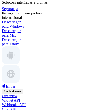
Soluções integradas e prontas
Segurança
Proteção no maior padrão
internacional
Descarregar
para Windows
Descarregar
para Mac
Descarregar
para Linux
Entrar
Cadastre-se
Overview
Widget API
Webhooks API
Chat API