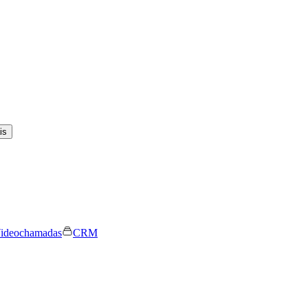
is
ideochamadas
CRM