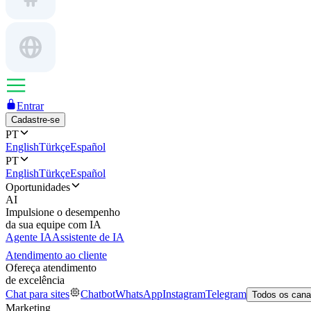
Entrar
Cadastre-se
PT
English
Türkçe
Español
PT
English
Türkçe
Español
Oportunidades
AI
Impulsione o desempenho
da sua equipe com IA
Agente IA
Assistente de IA
Atendimento ao cliente
Ofereça atendimento
de excelência
Chat para sites
Chatbot
WhatsApp
Instagram
Telegram
Todos os cana
Marketing