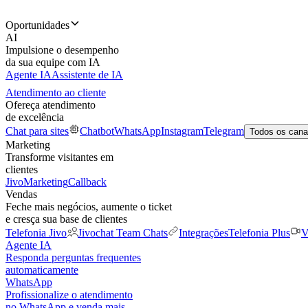
Oportunidades
AI
Impulsione o desempenho
da sua equipe com IA
Agente IA
Assistente de IA
Atendimento ao cliente
Ofereça atendimento
de excelência
Chat para sites
Chatbot
WhatsApp
Instagram
Telegram
Todos os cana
Marketing
Transforme visitantes em
clientes
JivoMarketing
Callback
Vendas
Feche mais negócios, aumente o ticket
e cresça sua base de clientes
Telefonia Jivo
Jivochat Team Chats
Integrações
Telefonia Plus
V
Agente IA
Responda perguntas frequentes
automaticamente
WhatsApp
Profissionalize o atendimento
no WhatsApp e venda mais