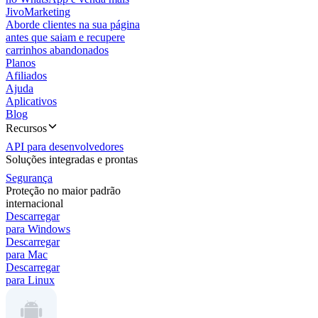
JivoMarketing
Aborde clientes na sua página
antes que saiam e recupere
carrinhos abandonados
Planos
Afiliados
Ajuda
Aplicativos
Blog
Recursos
API para desenvolvedores
Soluções integradas e prontas
Segurança
Proteção no maior padrão
internacional
Descarregar
para Windows
Descarregar
para Mac
Descarregar
para Linux