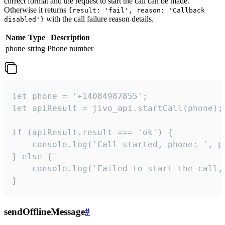
correct format and the request to start the call can be made.
Otherwise it returns
{result: 'fail', reason: 'Callback
with the call failure reason details.
disabled'}
Name
Type
Description
phone
string
Phone number
let phone = '+14084987855';

let apiResult = jivo_api.startCall(phone);

if (apiResult.result === 'ok') {

    console.log('Call started, phone: ', ph
} else {

    console.log('Failed to start the call,
}
sendOfflineMessage
#