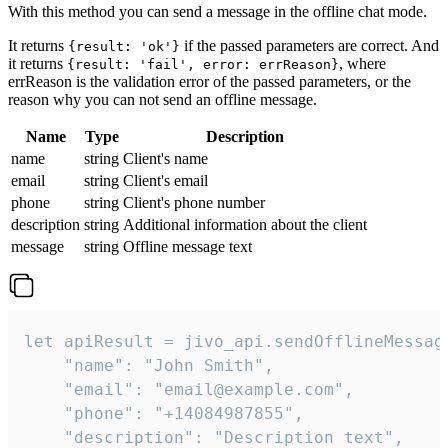
With this method you can send a message in the offline chat mode.
It returns
if the passed parameters are correct. And
{result: 'ok'}
it returns
, where
{result: 'fail', error: errReason}
errReason is the validation error of the passed parameters, or the
reason why you can not send an offline message.
Name
Type
Description
name
string
Client's name
email
string
Client's email
phone
string
Client's phone number
description
string
Additional information about the client
message
string
Offline message text
let apiResult = jivo_api.sendOfflineMessage
    "name": "John Smith",

    "email": "email@example.com",

    "phone": "+14084987855",

    "description": "Description text",
