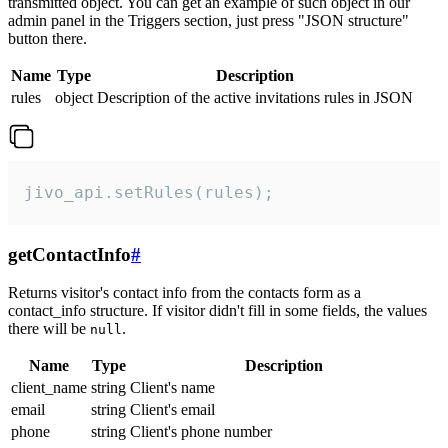
transmitted object. You can get an example of such object in our
admin panel in the Triggers section, just press "JSON structure"
button there.
Name
Type
Description
rules
object
Description of the active invitations rules in JSON
jivo_api.setRules(rules);
getContactInfo
#
Returns visitor's contact info from the contacts form as a
contact_info structure. If visitor didn't fill in some fields, the values
there will be
.
null
Name
Type
Description
client_name
string
Client's name
email
string
Client's email
phone
string
Client's phone number