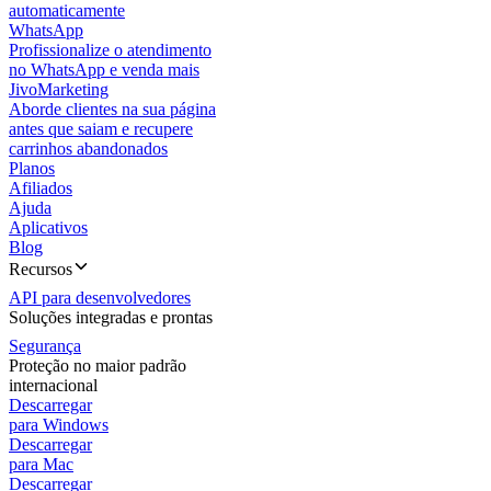
automaticamente
WhatsApp
Profissionalize o atendimento
no WhatsApp e venda mais
JivoMarketing
Aborde clientes na sua página
antes que saiam e recupere
carrinhos abandonados
Planos
Afiliados
Ajuda
Aplicativos
Blog
Recursos
API para desenvolvedores
Soluções integradas e prontas
Segurança
Proteção no maior padrão
internacional
Descarregar
para Windows
Descarregar
para Mac
Descarregar