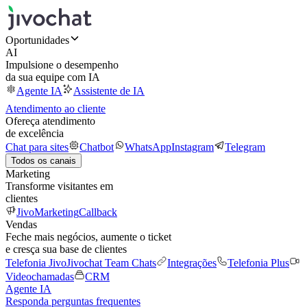
Oportunidades
AI
Impulsione o desempenho
da sua equipe com IA
Agente IA
Assistente de IA
Atendimento ao cliente
Ofereça atendimento
de excelência
Chat para sites
Chatbot
WhatsApp
Instagram
Telegram
Todos os canais
Marketing
Transforme visitantes em
clientes
JivoMarketing
Callback
Vendas
Feche mais negócios, aumente o ticket
e cresça sua base de clientes
Telefonia Jivo
Jivochat Team Chats
Integrações
Telefonia Plus
Videochamadas
CRM
Agente IA
Responda perguntas frequentes