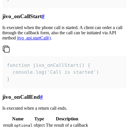
jivo_onCallStart
#
Is executed when the phone call is started. A client can order a call
through the callback form, also the call can be initiated via API
method
jivo_api.startCall()
.
function jivo_onCallStart() {

  console.log('Call is started')

}
jivo_onCallEnd
#
Is executed when a return call ends.
Name
Type
Description
result
object
The result of a callback
optional