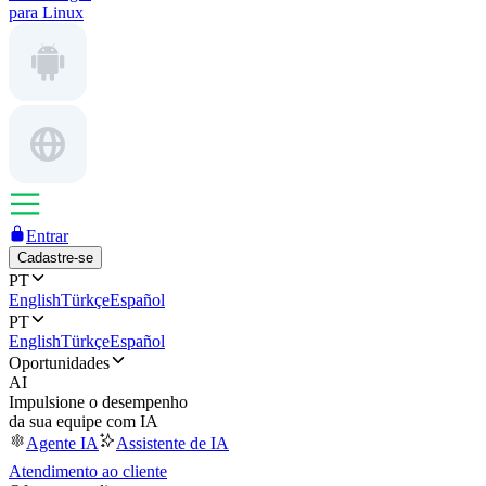
para Linux
Entrar
Cadastre-se
PT
English
Türkçe
Español
PT
English
Türkçe
Español
Oportunidades
AI
Impulsione o desempenho
da sua equipe com IA
Agente IA
Assistente de IA
Atendimento ao cliente