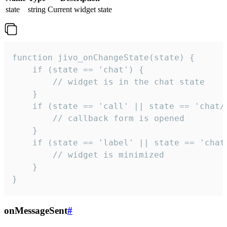
state
string
Current widget state
function jivo_onChangeState(state) {

    if (state == 'chat') {

        // widget is in the chat state

    }

    if (state == 'call' || state == 'chat/c
        // callback form is opened

    }

    if (state == 'label' || state == 'chat/
        // widget is minimized

    }

}
onMessageSent
#