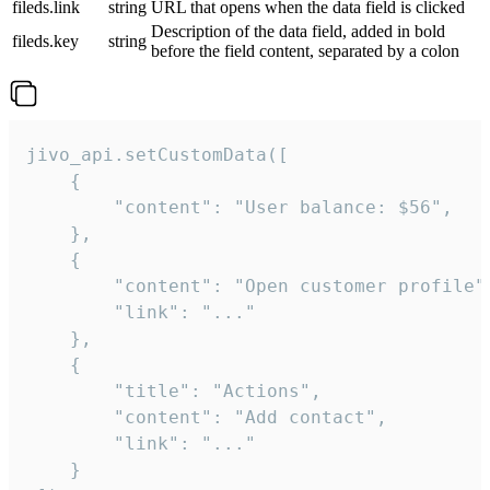
fileds.link
string
URL that opens when the data field is clicked
Description of the data field, added in bold
fileds.key
string
before the field content, separated by a colon
jivo_api.setCustomData([

    {

        "content": "User balance: $56",

    },

    {

        "content": "Open customer profile",
        "link": "..."

    },

    {

        "title": "Actions",

        "content": "Add contact",

        "link": "..."

    }
