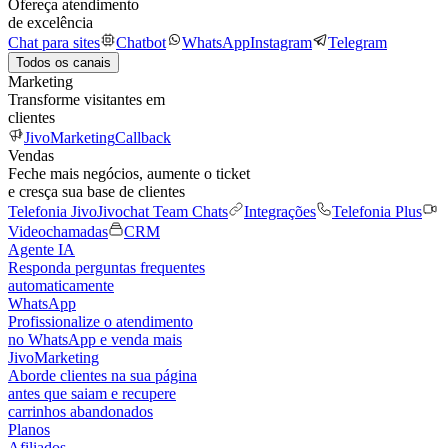
Ofereça atendimento
de excelência
Chat para sites
Chatbot
WhatsApp
Instagram
Telegram
Todos os canais
Marketing
Transforme visitantes em
clientes
JivoMarketing
Callback
Vendas
Feche mais negócios, aumente o ticket
e cresça sua base de clientes
Telefonia Jivo
Jivochat Team Chats
Integrações
Telefonia Plus
Videochamadas
CRM
Agente IA
Responda perguntas frequentes
automaticamente
WhatsApp
Profissionalize o atendimento
no WhatsApp e venda mais
JivoMarketing
Aborde clientes na sua página
antes que saiam e recupere
carrinhos abandonados
Planos
Afiliados