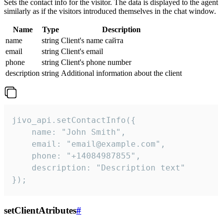
Sets the contact info for the visitor. The data is displayed to the agent
similarly as if the visitors introduced themselves in the chat window.
Name
Type
Description
name
string
Client's name сайта
email
string
Client's email
phone
string
Client's phone number
description
string
Additional information about the client
jivo_api.setContactInfo({

    name: "John Smith",

    email: "email@example.com",

    phone: "+14084987855",

    description: "Description text"

});
setClientAtributes
#