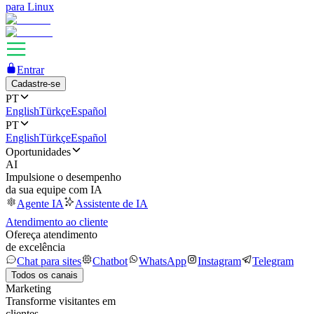
para Linux
Entrar
Cadastre-se
PT
English
Türkçe
Español
PT
English
Türkçe
Español
Oportunidades
AI
Impulsione o desempenho
da sua equipe com IA
Agente IA
Assistente de IA
Atendimento ao cliente
Ofereça atendimento
de excelência
Chat para sites
Chatbot
WhatsApp
Instagram
Telegram
Todos os canais
Marketing
Transforme visitantes em
clientes