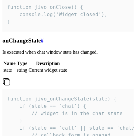
function jivo_onClose() {

    console.log('Widget closed');

}
onChangeState
#
Is executed when chat window state has changed.
Name
Type
Description
state
string
Current widget state
function jivo_onChangeState(state) {

    if (state == 'chat') {

        // widget is in the chat state

    }

    if (state == 'call' || state == 'chat/c
        // callback form is opened
