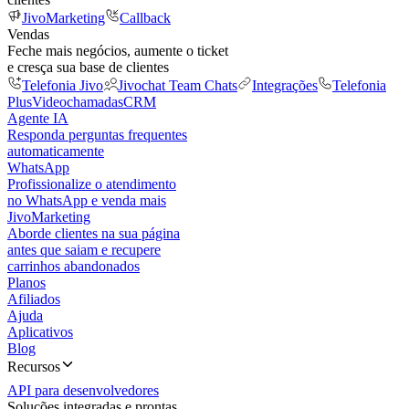
JivoMarketing
Callback
Vendas
Feche mais negócios, aumente o ticket
e cresça sua base de clientes
Telefonia Jivo
Jivochat Team Chats
Integrações
Telefonia
Plus
Videochamadas
CRM
Agente IA
Responda perguntas frequentes
automaticamente
WhatsApp
Profissionalize o atendimento
no WhatsApp e venda mais
JivoMarketing
Aborde clientes na sua página
antes que saiam e recupere
carrinhos abandonados
Planos
Afiliados
Ajuda
Aplicativos
Blog
Recursos
API para desenvolvedores
Soluções integradas e prontas