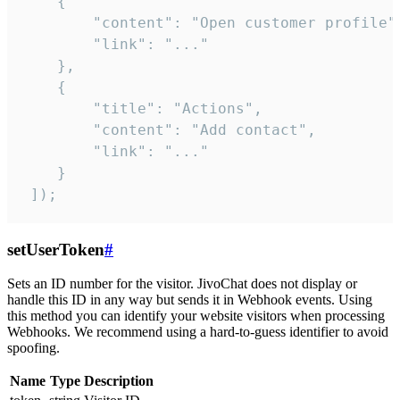
    {

        "content": "Open customer profile",
        "link": "..."

    },

    {

        "title": "Actions",

        "content": "Add contact",

        "link": "..."

    }

 ]);
setUserToken
#
Sets an ID number for the visitor. JivoChat does not display or
handle this ID in any way but sends it in Webhook events. Using
this method you can identify your website visitors when processing
Webhooks. We recommend using a hard-to-guess identifier to avoid
spoofing.
Name
Type
Description