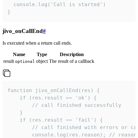
  console.log('Call is started')

}
jivo_onCallEnd
#
Is executed when a return call ends.
Name
Type
Description
result
object
The result of a callback
optional
function jivo_onCallEnd(res) {

    if (res.result == 'ok') {

        // call finished successfully

    }

    if (res.result == 'fail') {

        // call finished with errors or can
        console.log(res.reason); // reason 