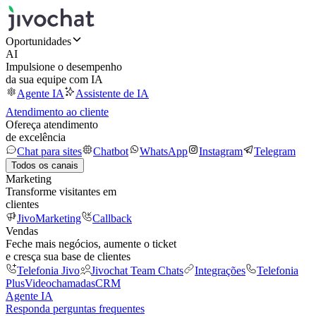
Oportunidades
AI
Impulsione o desempenho
da sua equipe com IA
Agente IA
Assistente de IA
Atendimento ao cliente
Ofereça atendimento
de excelência
Chat para sites
Chatbot
WhatsApp
Instagram
Telegram
Todos os canais
Marketing
Transforme visitantes em
clientes
JivoMarketing
Callback
Vendas
Feche mais negócios, aumente o ticket
e cresça sua base de clientes
Telefonia Jivo
Jivochat Team Chats
Integrações
Telefonia
Plus
Videochamadas
CRM
Agente IA
Responda perguntas frequentes