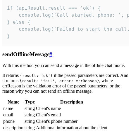
if (apiResult.result === 'ok') {

    console.log('Call started, phone: ', ph
} else {

    console.log('Failed to start the call,
}
sendOfflineMessage
#
With this method you can send a message in the offline chat mode.
It returns
if the passed parameters are correct. And
{result: 'ok'}
it returns
, where
{result: 'fail', error: errReason}
errReason is the validation error of the passed parameters, or the
reason why you can not send an offline message.
Name
Type
Description
name
string
Client's name
email
string
Client's email
phone
string
Client's phone number
description
string
Additional information about the client