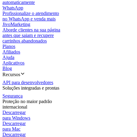
automaticamente
WhatsApp
Profissionalize o atendimento
no WhatsApp e venda mais
JivoMarketing
Aborde clientes na sua página
antes que saiam e recupere
carrinhos abandonados
Planos
Afiliados
Ajuda
Aplicativos
Blog
Recursos
API para desenvolvedores
Soluções integradas e prontas
Segurança
Proteção no maior padrão
internacional
Descarregar
para Windows
Descarregar
para Mac
Descarregar