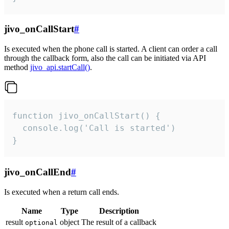
jivo_onCallStart
#
Is executed when the phone call is started. A client can order a call
through the callback form, also the call can be initiated via API
method
jivo_api.startCall()
.
function jivo_onCallStart() {

  console.log('Call is started')

}
jivo_onCallEnd
#
Is executed when a return call ends.
Name
Type
Description
result
object
The result of a callback
optional