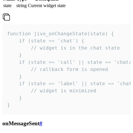
state
string
Current widget state
function jivo_onChangeState(state) {

    if (state == 'chat') {

        // widget is in the chat state

    }

    if (state == 'call' || state == 'chat/c
        // callback form is opened

    }

    if (state == 'label' || state == 'chat/
        // widget is minimized

    }

}
onMessageSent
#