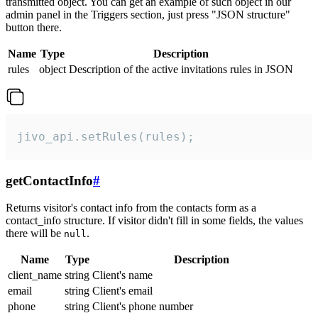
transmitted object. You can get an example of such object in our
admin panel in the Triggers section, just press "JSON structure"
button there.
Name
Type
Description
rules
object
Description of the active invitations rules in JSON
jivo_api.setRules(rules);
getContactInfo
#
Returns visitor's contact info from the contacts form as a
contact_info structure. If visitor didn't fill in some fields, the values
there will be
.
null
Name
Type
Description
client_name
string
Client's name
email
string
Client's email
phone
string
Client's phone number