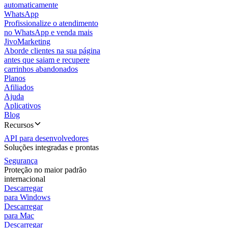
automaticamente
WhatsApp
Profissionalize o atendimento
no WhatsApp e venda mais
JivoMarketing
Aborde clientes na sua página
antes que saiam e recupere
carrinhos abandonados
Planos
Afiliados
Ajuda
Aplicativos
Blog
Recursos
API para desenvolvedores
Soluções integradas e prontas
Segurança
Proteção no maior padrão
internacional
Descarregar
para Windows
Descarregar
para Mac
Descarregar