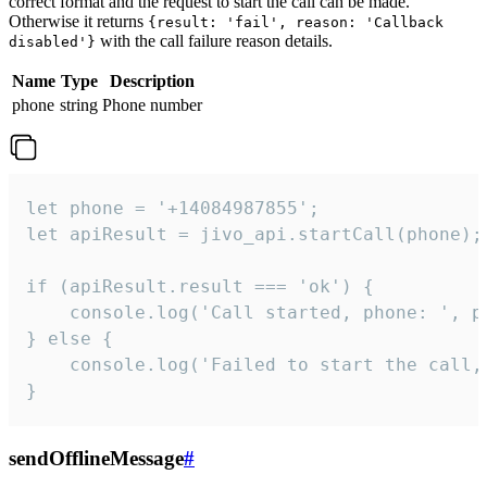
correct format and the request to start the call can be made.
Otherwise it returns
{result: 'fail', reason: 'Callback
with the call failure reason details.
disabled'}
Name
Type
Description
phone
string
Phone number
let phone = '+14084987855';

let apiResult = jivo_api.startCall(phone);

if (apiResult.result === 'ok') {

    console.log('Call started, phone: ', ph
} else {

    console.log('Failed to start the call,
}
sendOfflineMessage
#