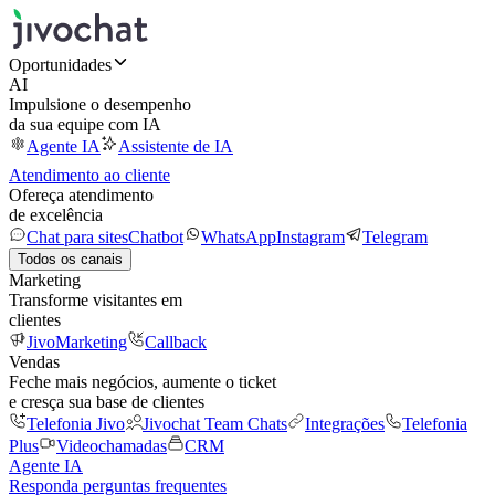
Oportunidades
AI
Impulsione o desempenho
da sua equipe com IA
Agente IA
Assistente de IA
Atendimento ao cliente
Ofereça atendimento
de excelência
Chat para sites
Chatbot
WhatsApp
Instagram
Telegram
Todos os canais
Marketing
Transforme visitantes em
clientes
JivoMarketing
Callback
Vendas
Feche mais negócios, aumente o ticket
e cresça sua base de clientes
Telefonia Jivo
Jivochat Team Chats
Integrações
Telefonia
Plus
Videochamadas
CRM
Agente IA
Responda perguntas frequentes