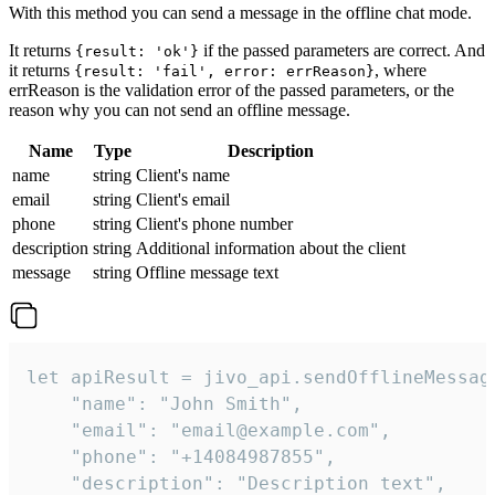
With this method you can send a message in the offline chat mode.
It returns
if the passed parameters are correct. And
{result: 'ok'}
it returns
, where
{result: 'fail', error: errReason}
errReason is the validation error of the passed parameters, or the
reason why you can not send an offline message.
Name
Type
Description
name
string
Client's name
email
string
Client's email
phone
string
Client's phone number
description
string
Additional information about the client
message
string
Offline message text
let apiResult = jivo_api.sendOfflineMessage
    "name": "John Smith",

    "email": "email@example.com",

    "phone": "+14084987855",

    "description": "Description text",
