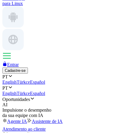
para Linux
Entrar
Cadastre-se
PT
English
Türkçe
Español
PT
English
Türkçe
Español
Oportunidades
AI
Impulsione o desempenho
da sua equipe com IA
Agente IA
Assistente de IA
Atendimento ao cliente