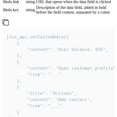
fileds.link
string
URL that opens when the data field is clicked
Description of the data field, added in bold
fileds.key
string
before the field content, separated by a colon
jivo_api.setCustomData([

    {

        "content": "User balance: $56",

    },

    {

        "content": "Open customer profile",
        "link": "..."

    },

    {

        "title": "Actions",

        "content": "Add contact",

        "link": "..."

    }
