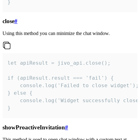
}
close
#
Using this method you can minimize the chat window.
let apiResult = jivo_api.close();

if (apiResult.result === 'fail') {

    console.log('Failed to close widget');

} else {

    console.log('Widget successfully close'
}
showProactiveInvitation
#
This method is used to open chat window with a custom text at