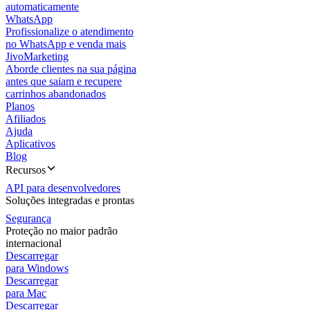
automaticamente
WhatsApp
Profissionalize o atendimento
no WhatsApp e venda mais
JivoMarketing
Aborde clientes na sua página
antes que saiam e recupere
carrinhos abandonados
Planos
Afiliados
Ajuda
Aplicativos
Blog
Recursos
API para desenvolvedores
Soluções integradas e prontas
Segurança
Proteção no maior padrão
internacional
Descarregar
para Windows
Descarregar
para Mac
Descarregar