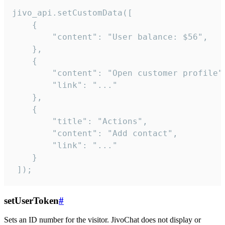
jivo_api.setCustomData([

    {

        "content": "User balance: $56",

    },

    {

        "content": "Open customer profile",
        "link": "..."

    },

    {

        "title": "Actions",

        "content": "Add contact",

        "link": "..."

    }

 ]);
setUserToken
#
Sets an ID number for the visitor. JivoChat does not display or