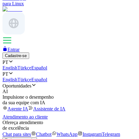
para Linux
Entrar
Cadastre-se
PT
English
Türkçe
Español
PT
English
Türkçe
Español
Oportunidades
AI
Impulsione o desempenho
da sua equipe com IA
Agente IA
Assistente de IA
Atendimento ao cliente
Ofereça atendimento
de excelência
Chat para sites
Chatbot
WhatsApp
Instagram
Telegram