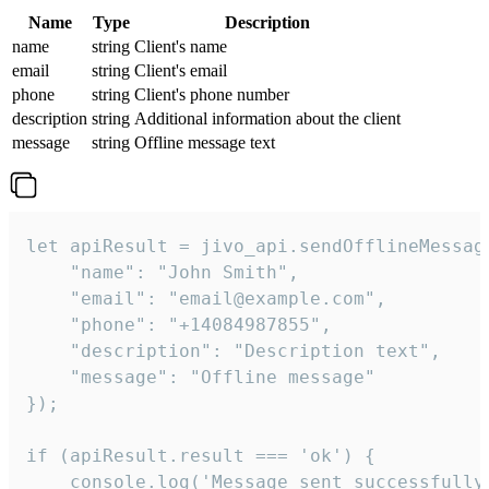
Name
Type
Description
name
string
Client's name
email
string
Client's email
phone
string
Client's phone number
description
string
Additional information about the client
message
string
Offline message text
let apiResult = jivo_api.sendOfflineMessage
    "name": "John Smith",

    "email": "email@example.com",

    "phone": "+14084987855",

    "description": "Description text",

    "message": "Offline message"

});

if (apiResult.result === 'ok') {

    console.log('Message sent successfully'