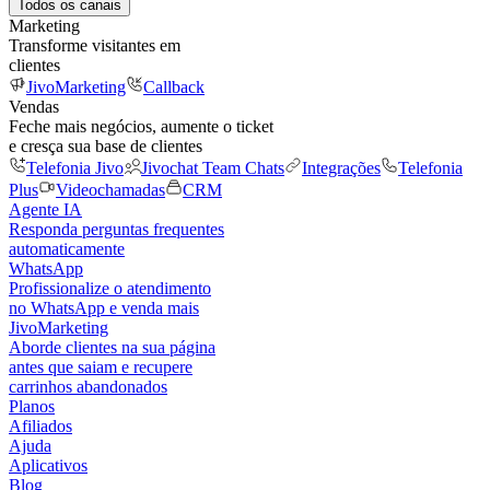
Todos os canais
Marketing
Transforme visitantes em
clientes
JivoMarketing
Callback
Vendas
Feche mais negócios, aumente o ticket
e cresça sua base de clientes
Telefonia Jivo
Jivochat Team Chats
Integrações
Telefonia
Plus
Videochamadas
CRM
Agente IA
Responda perguntas frequentes
automaticamente
WhatsApp
Profissionalize o atendimento
no WhatsApp e venda mais
JivoMarketing
Aborde clientes na sua página
antes que saiam e recupere
carrinhos abandonados
Planos
Afiliados
Ajuda
Aplicativos
Blog