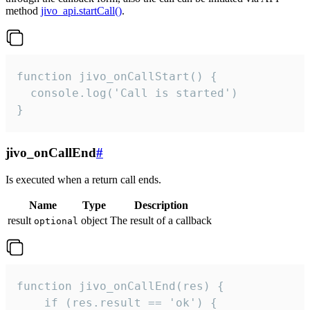
method
jivo_api.startCall()
.
function jivo_onCallStart() {

  console.log('Call is started')

}
jivo_onCallEnd
#
Is executed when a return call ends.
Name
Type
Description
result
object
The result of a callback
optional
function jivo_onCallEnd(res) {

    if (res.result == 'ok') {
