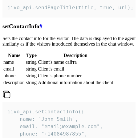
jivo_api.sendPageTitle(title, true, url);
setContactInfo
#
Sets the contact info for the visitor. The data is displayed to the agent
similarly as if the visitors introduced themselves in the chat window.
Name
Type
Description
name
string
Client's name сайта
email
string
Client's email
phone
string
Client's phone number
description
string
Additional information about the client
jivo_api.setContactInfo({

    name: "John Smith",

    email: "email@example.com",

    phone: "+14084987855",
