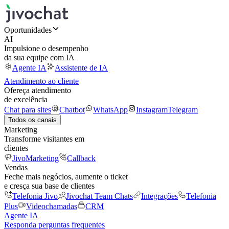
Oportunidades
AI
Impulsione o desempenho
da sua equipe com IA
Agente IA
Assistente de IA
Atendimento ao cliente
Ofereça atendimento
de excelência
Chat para sites
Chatbot
WhatsApp
Instagram
Telegram
Todos os canais
Marketing
Transforme visitantes em
clientes
JivoMarketing
Callback
Vendas
Feche mais negócios, aumente o ticket
e cresça sua base de clientes
Telefonia Jivo
Jivochat Team Chats
Integrações
Telefonia
Plus
Videochamadas
CRM
Agente IA
Responda perguntas frequentes