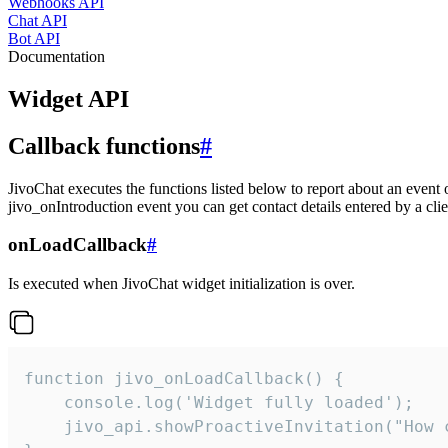
Webhooks API
Chat API
Bot API
Documentation
Widget API
Callback functions
#
JivoChat executes the functions listed below to report about an event 
jivo_onIntroduction event you can get contact details entered by a clie
onLoadCallback
#
Is executed when JivoChat widget initialization is over.
function jivo_onLoadCallback() {

    console.log('Widget fully loaded');

    jivo_api.showProactiveInvitation("How c