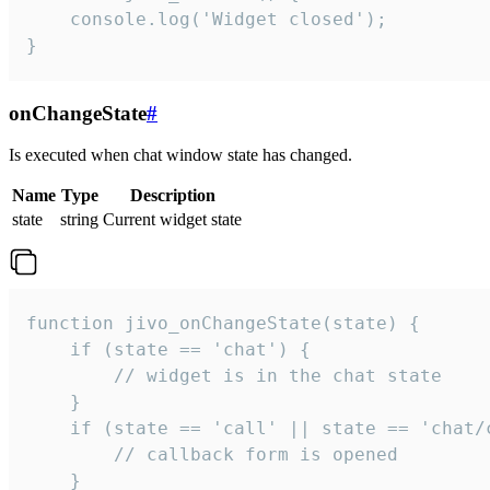
    console.log('Widget closed');

}
onChangeState
#
Is executed when chat window state has changed.
Name
Type
Description
state
string
Current widget state
function jivo_onChangeState(state) {

    if (state == 'chat') {

        // widget is in the chat state

    }

    if (state == 'call' || state == 'chat/c
        // callback form is opened

    }
