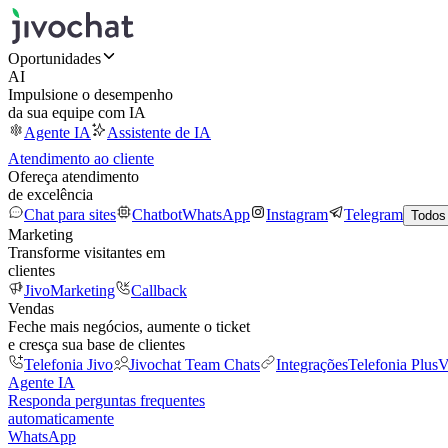
Oportunidades
AI
Impulsione o desempenho
da sua equipe com IA
Agente IA
Assistente de IA
Atendimento ao cliente
Ofereça atendimento
de excelência
Chat para sites
Chatbot
WhatsApp
Instagram
Telegram
Todos
Marketing
Transforme visitantes em
clientes
JivoMarketing
Callback
Vendas
Feche mais negócios, aumente o ticket
e cresça sua base de clientes
Telefonia Jivo
Jivochat Team Chats
Integrações
Telefonia Plus
V
Agente IA
Responda perguntas frequentes
automaticamente
WhatsApp