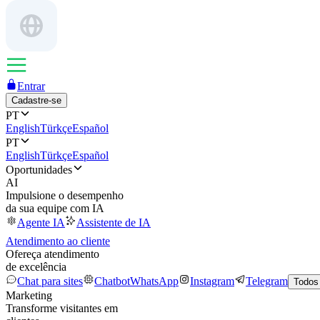
Entrar
Cadastre-se
PT
English
Türkçe
Español
PT
English
Türkçe
Español
Oportunidades
AI
Impulsione o desempenho
da sua equipe com IA
Agente IA
Assistente de IA
Atendimento ao cliente
Ofereça atendimento
de excelência
Chat para sites
Chatbot
WhatsApp
Instagram
Telegram
Todos
Marketing
Transforme visitantes em