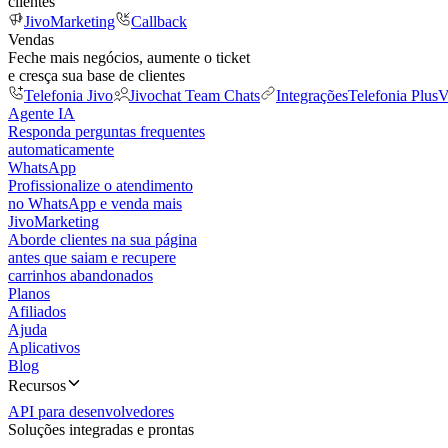
clientes
JivoMarketing
Callback
Vendas
Feche mais negócios, aumente o ticket
e cresça sua base de clientes
Telefonia Jivo
Jivochat Team Chats
Integrações
Telefonia Plus
V
Agente IA
Responda perguntas frequentes
automaticamente
WhatsApp
Profissionalize o atendimento
no WhatsApp e venda mais
JivoMarketing
Aborde clientes na sua página
antes que saiam e recupere
carrinhos abandonados
Planos
Afiliados
Ajuda
Aplicativos
Blog
Recursos
API para desenvolvedores
Soluções integradas e prontas