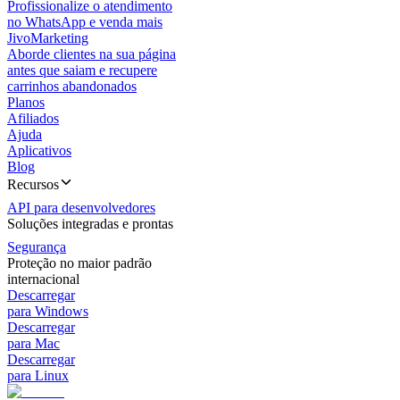
Profissionalize o atendimento
no WhatsApp e venda mais
JivoMarketing
Aborde clientes na sua página
antes que saiam e recupere
carrinhos abandonados
Planos
Afiliados
Ajuda
Aplicativos
Blog
Recursos
API para desenvolvedores
Soluções integradas e prontas
Segurança
Proteção no maior padrão
internacional
Descarregar
para Windows
Descarregar
para Mac
Descarregar
para Linux