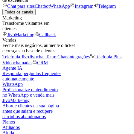
de excelência
Chat para sites
Chatbot
WhatsApp
Instagram
Telegram
Todos os canais
Marketing
Transforme visitantes em
clientes
JivoMarketing
Callback
Vendas
Feche mais negócios, aumente o ticket
e cresça sua base de clientes
Telefonia Jivo
Jivochat Team Chats
Integrações
Telefonia Plus
Videochamadas
CRM
Agente IA
Responda perguntas frequentes
automaticamente
WhatsApp
Profissionalize o atendimento
no WhatsApp e venda mais
JivoMarketing
Aborde clientes na sua página
antes que saiam e recupere
carrinhos abandonados
Planos
Afiliados
Ajuda