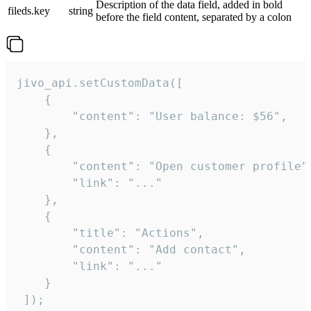
Description of the data field, added in bold
fileds.key
string
before the field content, separated by a colon
jivo_api.setCustomData([

    {

        "content": "User balance: $56",

    },

    {

        "content": "Open customer profile",
        "link": "..."

    },

    {

        "title": "Actions",

        "content": "Add contact",

        "link": "..."

    }

 ]);