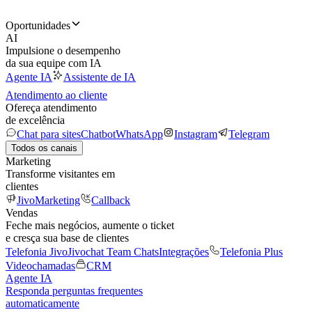
Oportunidades
AI
Impulsione o desempenho
da sua equipe com IA
Agente IA
Assistente de IA
Atendimento ao cliente
Ofereça atendimento
de excelência
Chat para sites
Chatbot
WhatsApp
Instagram
Telegram
Todos os canais
Marketing
Transforme visitantes em
clientes
JivoMarketing
Callback
Vendas
Feche mais negócios, aumente o ticket
e cresça sua base de clientes
Telefonia Jivo
Jivochat Team Chats
Integrações
Telefonia Plus
Videochamadas
CRM
Agente IA
Responda perguntas frequentes
automaticamente