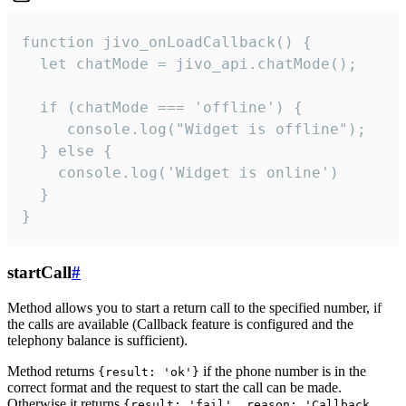
function jivo_onLoadCallback() {

  let chatMode = jivo_api.chatMode();

  if (chatMode === 'offline') {

     console.log("Widget is offline");

  } else {

    console.log('Widget is online')

  }

}
startCall
#
Method allows you to start a return call to the specified number, if
the calls are available (Callback feature is configured and the
telephony balance is sufficient).
Method returns
if the phone number is in the
{result: 'ok'}
correct format and the request to start the call can be made.
Otherwise it returns
{result: 'fail', reason: 'Callback