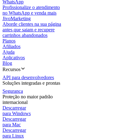
WhatsApp
Profissionalize o atendimento
no WhatsApp e venda mais
JivoMarketing
Aborde clientes na sua página
antes que saiam e recupere
carrinhos abandonados
Planos
Afiliados
Ajuda
Aplicativos
Blog
Recursos
API para desenvolvedores
Soluções integradas e prontas
Segurança
Proteção no maior padrão
internacional
Descarregar
para Windows
Descarregar
para Mac
Descarregar
para Linux