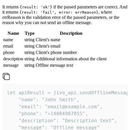
It returns
if the passed parameters are correct. And
{result: 'ok'}
it returns
, where
{result: 'fail', error: errReason}
errReason is the validation error of the passed parameters, or the
reason why you can not send an offline message.
Name
Type
Description
name
string
Client's name
email
string
Client's email
phone
string
Client's phone number
description
string
Additional information about the client
message
string
Offline message text
let apiResult = jivo_api.sendOfflineMessage
    "name": "John Smith",

    "email": "email@example.com",

    "phone": "+14084987855",

    "description": "Description text",

    "message": "Offline message"
