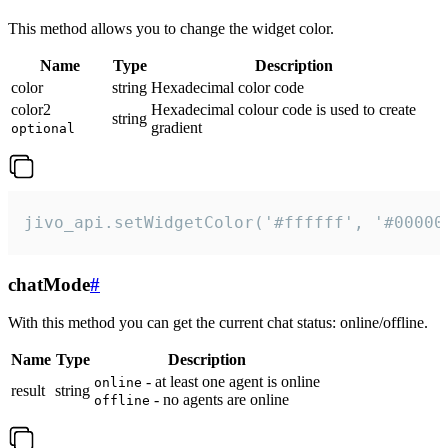
This method allows you to change the widget color.
Name
Type
Description
color
string
Hexadecimal color code
color2
Hexadecimal colour code is used to create
string
gradient
optional
jivo_api.setWidgetColor('#ffffff', '#00000
chatMode
#
With this method you can get the current chat status: online/offline.
Name
Type
Description
- at least one agent is online
online
result
string
- no agents are online
offline