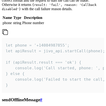
correct format and the request to start the call can be made.
Otherwise it returns
{result: 'fail', reason: 'Callback
with the call failure reason details.
disabled'}
Name
Type
Description
phone
string
Phone number
let phone = '+14084987855';

let apiResult = jivo_api.startCall(phone);

if (apiResult.result === 'ok') {

    console.log('Call started, phone: ', ph
} else {

    console.log('Failed to start the call,
}
sendOfflineMessage
#