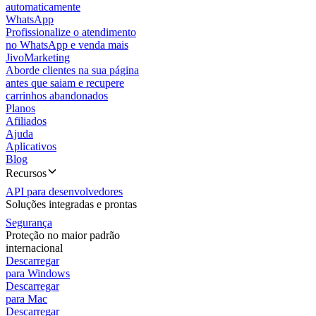
automaticamente
WhatsApp
Profissionalize o atendimento
no WhatsApp e venda mais
JivoMarketing
Aborde clientes na sua página
antes que saiam e recupere
carrinhos abandonados
Planos
Afiliados
Ajuda
Aplicativos
Blog
Recursos
API para desenvolvedores
Soluções integradas e prontas
Segurança
Proteção no maior padrão
internacional
Descarregar
para Windows
Descarregar
para Mac
Descarregar