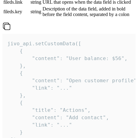
fileds.link
string
URL that opens when the data field is clicked
Description of the data field, added in bold
fileds.key
string
before the field content, separated by a colon
jivo_api.setCustomData([

    {

        "content": "User balance: $56",

    },

    {

        "content": "Open customer profile",
        "link": "..."

    },

    {

        "title": "Actions",

        "content": "Add contact",

        "link": "..."

    }
