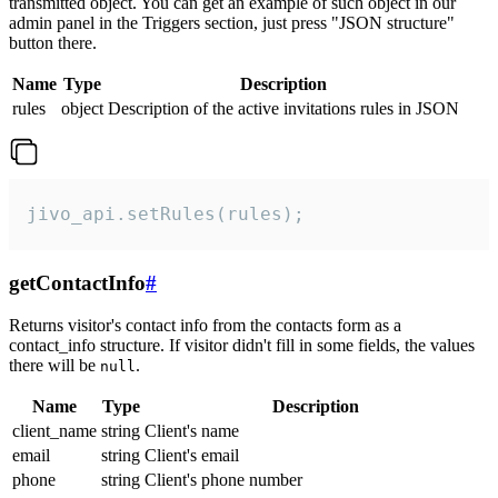
transmitted object. You can get an example of such object in our
admin panel in the Triggers section, just press "JSON structure"
button there.
Name
Type
Description
rules
object
Description of the active invitations rules in JSON
jivo_api.setRules(rules);
getContactInfo
#
Returns visitor's contact info from the contacts form as a
contact_info structure. If visitor didn't fill in some fields, the values
there will be
.
null
Name
Type
Description
client_name
string
Client's name
email
string
Client's email
phone
string
Client's phone number