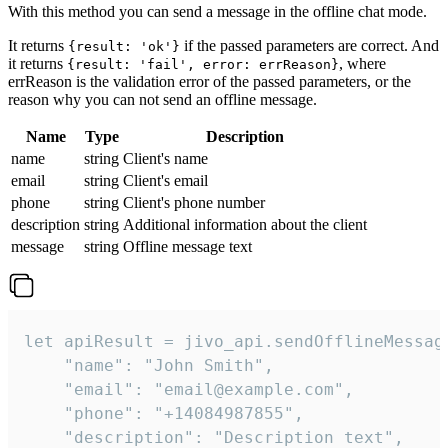
With this method you can send a message in the offline chat mode.
It returns
if the passed parameters are correct. And
{result: 'ok'}
it returns
, where
{result: 'fail', error: errReason}
errReason is the validation error of the passed parameters, or the
reason why you can not send an offline message.
Name
Type
Description
name
string
Client's name
email
string
Client's email
phone
string
Client's phone number
description
string
Additional information about the client
message
string
Offline message text
let apiResult = jivo_api.sendOfflineMessage
    "name": "John Smith",

    "email": "email@example.com",

    "phone": "+14084987855",

    "description": "Description text",
