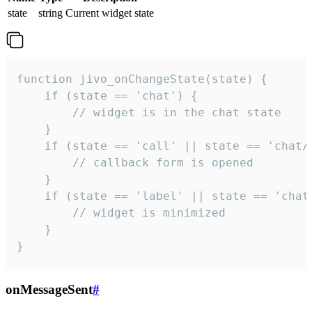
state
string
Current widget state
function jivo_onChangeState(state) {

    if (state == 'chat') {

        // widget is in the chat state

    }

    if (state == 'call' || state == 'chat/c
        // callback form is opened

    }

    if (state == 'label' || state == 'chat/
        // widget is minimized

    }

}
onMessageSent
#