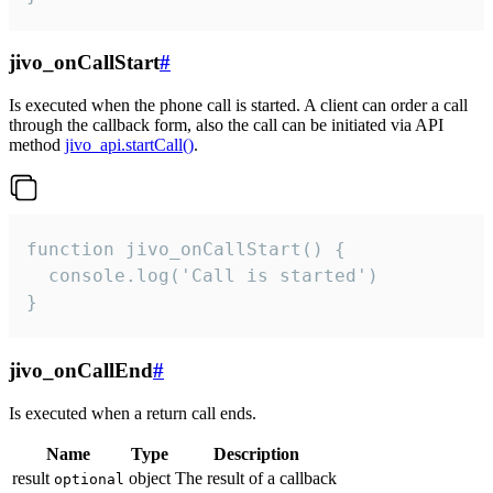
jivo_onCallStart
#
Is executed when the phone call is started. A client can order a call
through the callback form, also the call can be initiated via API
method
jivo_api.startCall()
.
function jivo_onCallStart() {

  console.log('Call is started')

}
jivo_onCallEnd
#
Is executed when a return call ends.
Name
Type
Description
result
object
The result of a callback
optional