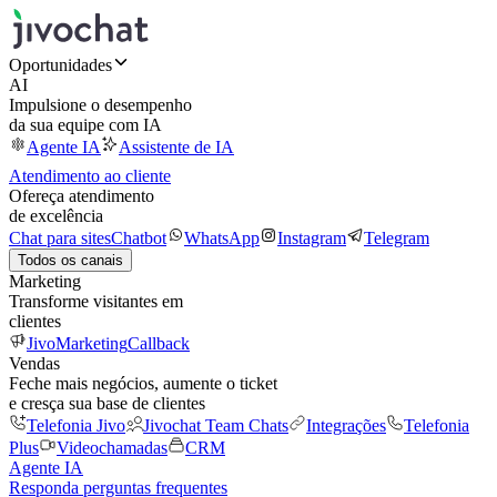
Oportunidades
AI
Impulsione o desempenho
da sua equipe com IA
Agente IA
Assistente de IA
Atendimento ao cliente
Ofereça atendimento
de excelência
Chat para sites
Chatbot
WhatsApp
Instagram
Telegram
Todos os canais
Marketing
Transforme visitantes em
clientes
JivoMarketing
Callback
Vendas
Feche mais negócios, aumente o ticket
e cresça sua base de clientes
Telefonia Jivo
Jivochat Team Chats
Integrações
Telefonia
Plus
Videochamadas
CRM
Agente IA
Responda perguntas frequentes