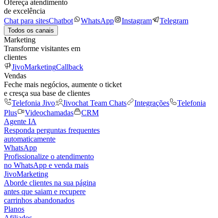
Ofereça atendimento
de excelência
Chat para sites
Chatbot
WhatsApp
Instagram
Telegram
Todos os canais
Marketing
Transforme visitantes em
clientes
JivoMarketing
Callback
Vendas
Feche mais negócios, aumente o ticket
e cresça sua base de clientes
Telefonia Jivo
Jivochat Team Chats
Integrações
Telefonia
Plus
Videochamadas
CRM
Agente IA
Responda perguntas frequentes
automaticamente
WhatsApp
Profissionalize o atendimento
no WhatsApp e venda mais
JivoMarketing
Aborde clientes na sua página
antes que saiam e recupere
carrinhos abandonados
Planos
Afiliados