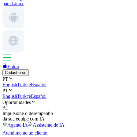
para Linux
Entrar
Cadastre-se
PT
English
Türkçe
Español
PT
English
Türkçe
Español
Oportunidades
AI
Impulsione o desempenho
da sua equipe com IA
Agente IA
Assistente de IA
Atendimento ao cliente