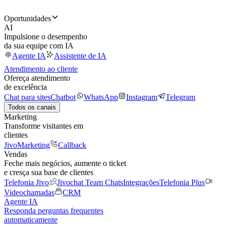
Oportunidades
AI
Impulsione o desempenho
da sua equipe com IA
Agente IA
Assistente de IA
Atendimento ao cliente
Ofereça atendimento
de excelência
Chat para sites
Chatbot
WhatsApp
Instagram
Telegram
Todos os canais
Marketing
Transforme visitantes em
clientes
JivoMarketing
Callback
Vendas
Feche mais negócios, aumente o ticket
e cresça sua base de clientes
Telefonia Jivo
Jivochat Team Chats
Integrações
Telefonia Plus
Videochamadas
CRM
Agente IA
Responda perguntas frequentes
automaticamente