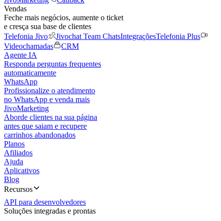
Vendas
Feche mais negócios, aumente o ticket
e cresça sua base de clientes
Telefonia Jivo
Jivochat Team Chats
Integrações
Telefonia Plus
Videochamadas
CRM
Agente IA
Responda perguntas frequentes
automaticamente
WhatsApp
Profissionalize o atendimento
no WhatsApp e venda mais
JivoMarketing
Aborde clientes na sua página
antes que saiam e recupere
carrinhos abandonados
Planos
Afiliados
Ajuda
Aplicativos
Blog
Recursos
API para desenvolvedores
Soluções integradas e prontas