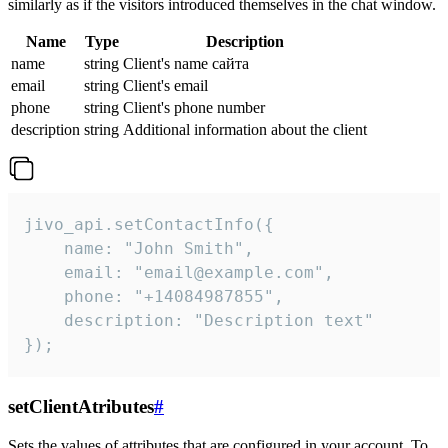
similarly as if the visitors introduced themselves in the chat window.
Name
Type
Description
name
string
Client's name сайта
email
string
Client's email
phone
string
Client's phone number
description
string
Additional information about the client
jivo_api.setContactInfo({

    name: "John Smith",

    email: "email@example.com",

    phone: "+14084987855",

    description: "Description text"

});
setClientAtributes
#
Sets the values ​​of attributes that are configured in your account. To