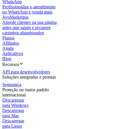
WhatsApp
Profissionalize o atendimento
no WhatsApp e venda mais
JivoMarketing
Aborde clientes na sua página
antes que saiam e recupere
carrinhos abandonados
Planos
Afiliados
Ajuda
Aplicativos
Blog
Recursos
API para desenvolvedores
Soluções integradas e prontas
Segurança
Proteção no maior padrão
internacional
Descarregar
para Windows
Descarregar
para Mac
Descarregar
para Linux