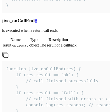
}
jivo_onCallEnd
#
Is executed when a return call ends.
Name
Type
Description
result
object
The result of a callback
optional
function jivo_onCallEnd(res) {

    if (res.result == 'ok') {

        // call finished successfully

    }

    if (res.result == 'fail') {

        // call finished with errors or can
        console.log(res.reason); // reason 
    }
