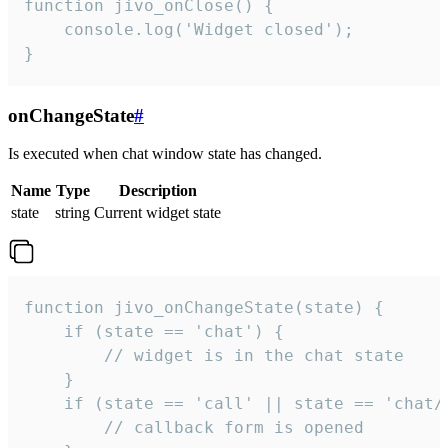
function jivo_onClose() {

    console.log('Widget closed');

}
onChangeState
#
Is executed when chat window state has changed.
Name
Type
Description
state
string
Current widget state
function jivo_onChangeState(state) {

    if (state == 'chat') {

        // widget is in the chat state

    }

    if (state == 'call' || state == 'chat/c
        // callback form is opened
