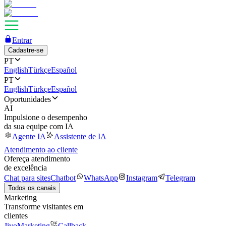
Entrar
Cadastre-se
PT
English
Türkçe
Español
PT
English
Türkçe
Español
Oportunidades
AI
Impulsione o desempenho
da sua equipe com IA
Agente IA
Assistente de IA
Atendimento ao cliente
Ofereça atendimento
de excelência
Chat para sites
Chatbot
WhatsApp
Instagram
Telegram
Todos os canais
Marketing
Transforme visitantes em
clientes
JivoMarketing
Callback