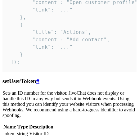
        "content": "Open customer profile",
        "link": "..."

    },

    {

        "title": "Actions",

        "content": "Add contact",

        "link": "..."

    }

 ]);
setUserToken
#
Sets an ID number for the visitor. JivoChat does not display or
handle this ID in any way but sends it in Webhook events. Using
this method you can identify your website visitors when processing
Webhooks. We recommend using a hard-to-guess identifier to avoid
spoofing.
Name
Type
Description
token
string
Visitor ID