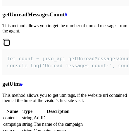
getUnreadMessagesCount
#
This method allows you to get the number of unread messages from
the agent.
let count = jivo_api.getUnreadMessagesCount
console.log('Unread messages count:', coun
getUtm
#
This method allows you to get utm tags, if the website url contained
them at the time of the visitor's first site visit.
Name
Type
Description
content
string
Ad ID
campaign
string
The name of the campaign
source
string
Campaign source