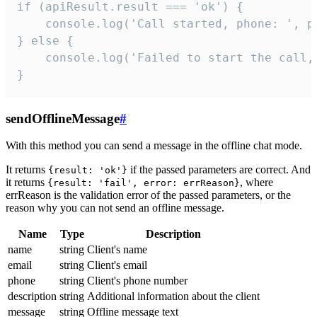
if (apiResult.result === 'ok') {

    console.log('Call started, phone: ', ph
} else {

    console.log('Failed to start the call,
}
sendOfflineMessage
#
With this method you can send a message in the offline chat mode.
It returns
if the passed parameters are correct. And
{result: 'ok'}
it returns
, where
{result: 'fail', error: errReason}
errReason is the validation error of the passed parameters, or the
reason why you can not send an offline message.
Name
Type
Description
name
string
Client's name
email
string
Client's email
phone
string
Client's phone number
description
string
Additional information about the client
message
string
Offline message text