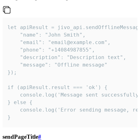
let apiResult = jivo_api.sendOfflineMessage
    "name": "John Smith",

    "email": "email@example.com",

    "phone": "+14084987855",

    "description": "Description text",

    "message": "Offline message"

});

if (apiResult.result === 'ok') {

    console.log('Message sent successfully'
} else {

    console.log('Error sending message, rea
}
sendPageTitle
#