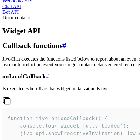
Webhooks API
Chat API
Bot API
Documentation
Widget API
Callback functions
#
JivoChat executes the functions listed below to report about an event 
jivo_onIntroduction event you can get contact details entered by a clie
onLoadCallback
#
Is executed when JivoChat widget initialization is over.
function jivo_onLoadCallback() {

    console.log('Widget fully loaded');

    jivo_api.showProactiveInvitation("How c