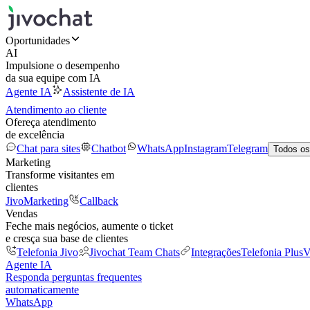
Oportunidades
AI
Impulsione o desempenho
da sua equipe com IA
Agente IA
Assistente de IA
Atendimento ao cliente
Ofereça atendimento
de excelência
Chat para sites
Chatbot
WhatsApp
Instagram
Telegram
Todos os
Marketing
Transforme visitantes em
clientes
JivoMarketing
Callback
Vendas
Feche mais negócios, aumente o ticket
e cresça sua base de clientes
Telefonia Jivo
Jivochat Team Chats
Integrações
Telefonia Plus
V
Agente IA
Responda perguntas frequentes
automaticamente
WhatsApp