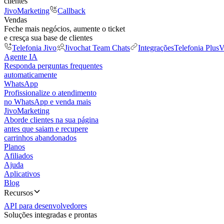
clientes
JivoMarketing
Callback
Vendas
Feche mais negócios, aumente o ticket
e cresça sua base de clientes
Telefonia Jivo
Jivochat Team Chats
Integrações
Telefonia Plus
V
Agente IA
Responda perguntas frequentes
automaticamente
WhatsApp
Profissionalize o atendimento
no WhatsApp e venda mais
JivoMarketing
Aborde clientes na sua página
antes que saiam e recupere
carrinhos abandonados
Planos
Afiliados
Ajuda
Aplicativos
Blog
Recursos
API para desenvolvedores
Soluções integradas e prontas