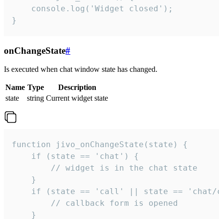
    console.log('Widget closed');

}
onChangeState
#
Is executed when chat window state has changed.
Name
Type
Description
state
string
Current widget state
function jivo_onChangeState(state) {

    if (state == 'chat') {

        // widget is in the chat state

    }

    if (state == 'call' || state == 'chat/c
        // callback form is opened

    }
