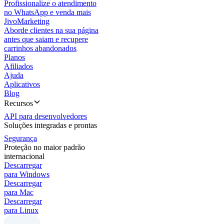
Profissionalize o atendimento
no WhatsApp e venda mais
JivoMarketing
Aborde clientes na sua página
antes que saiam e recupere
carrinhos abandonados
Planos
Afiliados
Ajuda
Aplicativos
Blog
Recursos
API para desenvolvedores
Soluções integradas e prontas
Segurança
Proteção no maior padrão
internacional
Descarregar
para Windows
Descarregar
para Mac
Descarregar
para Linux