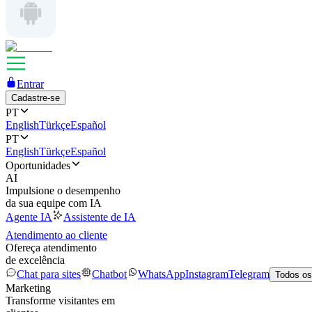
Entrar
Cadastre-se
PT
English
Türkçe
Español
PT
English
Türkçe
Español
Oportunidades
AI
Impulsione o desempenho
da sua equipe com IA
Agente IA
Assistente de IA
Atendimento ao cliente
Ofereça atendimento
de excelência
Chat para sites
Chatbot
WhatsApp
Instagram
Telegram
Todos os
Marketing
Transforme visitantes em