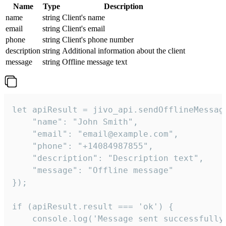
Name
Type
Description
name
string
Client's name
email
string
Client's email
phone
string
Client's phone number
description
string
Additional information about the client
message
string
Offline message text
let apiResult = jivo_api.sendOfflineMessage
    "name": "John Smith",

    "email": "email@example.com",

    "phone": "+14084987855",

    "description": "Description text",

    "message": "Offline message"

});

if (apiResult.result === 'ok') {

    console.log('Message sent successfully'