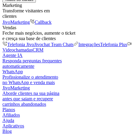
Marketing
Transforme visitantes em
clientes
JivoMarketing
Callback
Vendas
Feche mais negócios, aumente o ticket
e cresça sua base de clientes
Telefonia Jivo
Jivochat Team Chats
Integrações
Telefonia Plus
Videochamadas
CRM
Agente IA
Responda perguntas frequentes
automaticamente
WhatsApp
Profissionalize o atendimento
no WhatsApp e venda mais
JivoMarketing
Aborde clientes na sua página
antes que saiam e recupere
carrinhos abandonados
Planos
Afiliados
Ajuda
Aplicativos
Blog