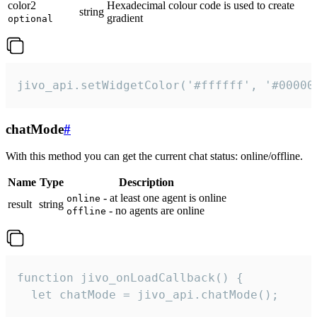
color2
Hexadecimal colour code is used to create
string
gradient
optional
jivo_api.setWidgetColor('#ffffff', '#00000
chatMode
#
With this method you can get the current chat status: online/offline.
Name
Type
Description
- at least one agent is online
online
result
string
- no agents are online
offline
function jivo_onLoadCallback() {

  let chatMode = jivo_api.chatMode();
