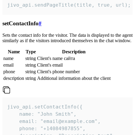
jivo_api.sendPageTitle(title, true, url);
setContactInfo
#
Sets the contact info for the visitor. The data is displayed to the agent
similarly as if the visitors introduced themselves in the chat window.
Name
Type
Description
name
string
Client's name сайта
email
string
Client's email
phone
string
Client's phone number
description
string
Additional information about the client
jivo_api.setContactInfo({

    name: "John Smith",

    email: "email@example.com",

    phone: "+14084987855",
