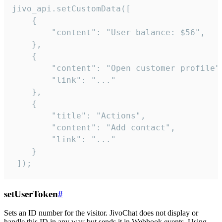
jivo_api.setCustomData([

    {

        "content": "User balance: $56",

    },

    {

        "content": "Open customer profile",
        "link": "..."

    },

    {

        "title": "Actions",

        "content": "Add contact",

        "link": "..."

    }

 ]);
setUserToken
#
Sets an ID number for the visitor. JivoChat does not display or
handle this ID in any way but sends it in Webhook events. Using