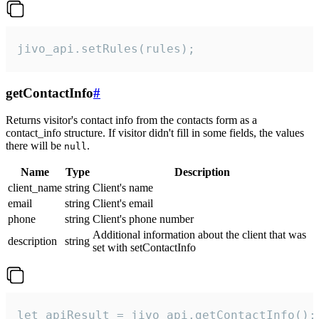
jivo_api.setRules(rules);
getContactInfo
#
Returns visitor's contact info from the contacts form as a
contact_info structure. If visitor didn't fill in some fields, the values
there will be
.
null
Name
Type
Description
client_name
string
Client's name
email
string
Client's email
phone
string
Client's phone number
Additional information about the client that was
description
string
set with setContactInfo
let apiResult = jivo_api.getContactInfo();
