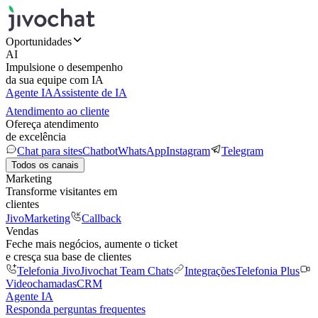
Oportunidades
AI
Impulsione o desempenho
da sua equipe com IA
Agente IA
Assistente de IA
Atendimento ao cliente
Ofereça atendimento
de excelência
Chat para sites
Chatbot
WhatsApp
Instagram
Telegram
Todos os canais
Marketing
Transforme visitantes em
clientes
JivoMarketing
Callback
Vendas
Feche mais negócios, aumente o ticket
e cresça sua base de clientes
Telefonia Jivo
Jivochat Team Chats
Integrações
Telefonia Plus
Videochamadas
CRM
Agente IA
Responda perguntas frequentes