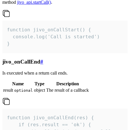
method
jivo_api.startCall()
.
function jivo_onCallStart() {

  console.log('Call is started')

}
jivo_onCallEnd
#
Is executed when a return call ends.
Name
Type
Description
result
object
The result of a callback
optional
function jivo_onCallEnd(res) {

    if (res.result == 'ok') {
