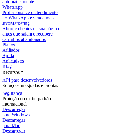
automaticamente
WhatsApp
Profissionalize o atendimento
no WhatsApp e venda mais
JivoMarketing
Aborde clientes na sua página
antes que saiam e recupere
carrinhos abandonados
Planos
Afiliados
Ajuda
Aplicativos
Blog
Recursos
API para desenvolvedores
Soluções integradas e prontas
Segurança
Proteção no maior padrão
internacional
Descarregar
para Windows
Descarregar
para Mac
Descarregar