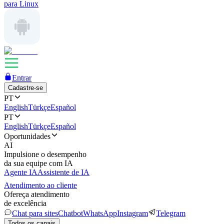
para Linux
Entrar
Cadastre-se
PT
English
Türkçe
Español
PT
English
Türkçe
Español
Oportunidades
AI
Impulsione o desempenho
da sua equipe com IA
Agente IA
Assistente de IA
Atendimento ao cliente
Ofereça atendimento
de excelência
Chat para sites
Chatbot
WhatsApp
Instagram
Telegram
Todos os canais