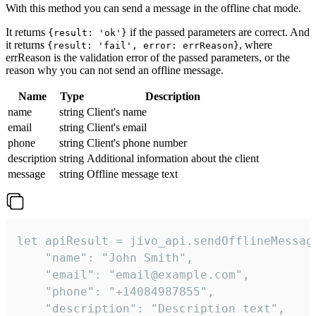
With this method you can send a message in the offline chat mode.
It returns
if the passed parameters are correct. And
{result: 'ok'}
it returns
, where
{result: 'fail', error: errReason}
errReason is the validation error of the passed parameters, or the
reason why you can not send an offline message.
Name
Type
Description
name
string
Client's name
email
string
Client's email
phone
string
Client's phone number
description
string
Additional information about the client
message
string
Offline message text
let apiResult = jivo_api.sendOfflineMessage
    "name": "John Smith",

    "email": "email@example.com",

    "phone": "+14084987855",

    "description": "Description text",
