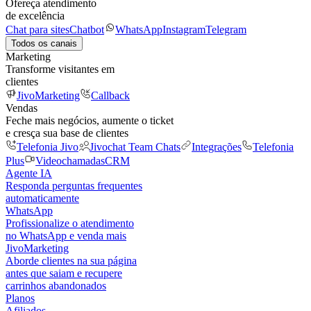
Ofereça atendimento
de excelência
Chat para sites
Chatbot
WhatsApp
Instagram
Telegram
Todos os canais
Marketing
Transforme visitantes em
clientes
JivoMarketing
Callback
Vendas
Feche mais negócios, aumente o ticket
e cresça sua base de clientes
Telefonia Jivo
Jivochat Team Chats
Integrações
Telefonia
Plus
Videochamadas
CRM
Agente IA
Responda perguntas frequentes
automaticamente
WhatsApp
Profissionalize o atendimento
no WhatsApp e venda mais
JivoMarketing
Aborde clientes na sua página
antes que saiam e recupere
carrinhos abandonados
Planos
Afiliados