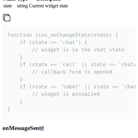
state
string
Current widget state
function jivo_onChangeState(state) {

    if (state == 'chat') {

        // widget is in the chat state

    }

    if (state == 'call' || state == 'chat/c
        // callback form is opened

    }

    if (state == 'label' || state == 'chat/
        // widget is minimized

    }

}
onMessageSent
#