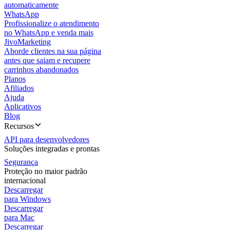
automaticamente
WhatsApp
Profissionalize o atendimento
no WhatsApp e venda mais
JivoMarketing
Aborde clientes na sua página
antes que saiam e recupere
carrinhos abandonados
Planos
Afiliados
Ajuda
Aplicativos
Blog
Recursos
API para desenvolvedores
Soluções integradas e prontas
Segurança
Proteção no maior padrão
internacional
Descarregar
para Windows
Descarregar
para Mac
Descarregar