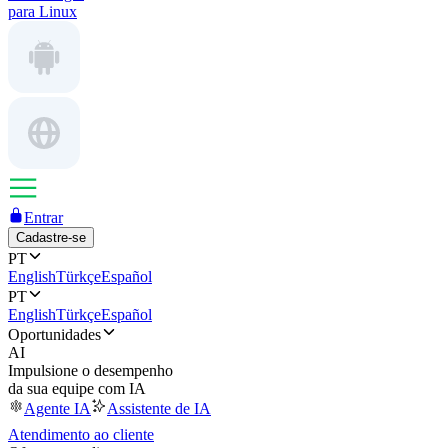
para Linux
Entrar
Cadastre-se
PT
English
Türkçe
Español
PT
English
Türkçe
Español
Oportunidades
AI
Impulsione o desempenho
da sua equipe com IA
Agente IA
Assistente de IA
Atendimento ao cliente