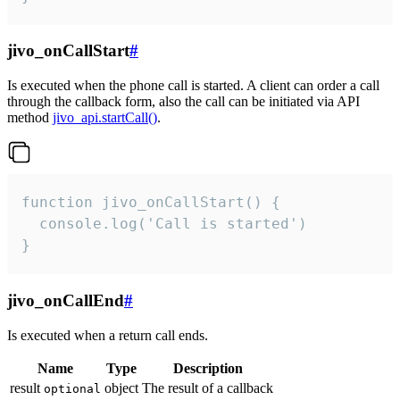
jivo_onCallStart
#
Is executed when the phone call is started. A client can order a call
through the callback form, also the call can be initiated via API
method
jivo_api.startCall()
.
function jivo_onCallStart() {

  console.log('Call is started')

}
jivo_onCallEnd
#
Is executed when a return call ends.
Name
Type
Description
result
object
The result of a callback
optional