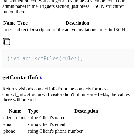
transmitted object. You can get an example of such object in our
admin panel in the Triggers section, just press "JSON structure"
button there.
Name
Type
Description
rules
object
Description of the active invitations rules in JSON
jivo_api.setRules(rules);
getContactInfo
#
Returns visitor's contact info from the contacts form as a
contact_info structure. If visitor didn't fill in some fields, the values
there will be
.
null
Name
Type
Description
client_name
string
Client's name
email
string
Client's email
phone
string
Client's phone number