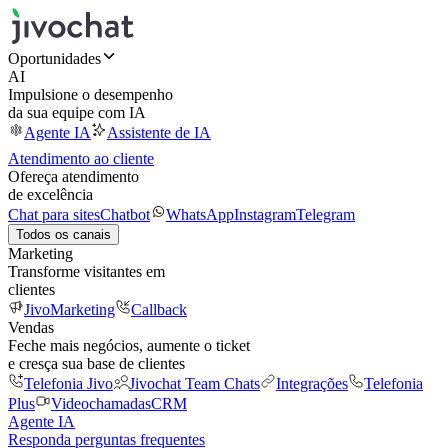
Oportunidades
AI
Impulsione o desempenho
da sua equipe com IA
Agente IA
Assistente de IA
Atendimento ao cliente
Ofereça atendimento
de excelência
Chat para sites
Chatbot
WhatsApp
Instagram
Telegram
Todos os canais
Marketing
Transforme visitantes em
clientes
JivoMarketing
Callback
Vendas
Feche mais negócios, aumente o ticket
e cresça sua base de clientes
Telefonia Jivo
Jivochat Team Chats
Integrações
Telefonia
Plus
Videochamadas
CRM
Agente IA
Responda perguntas frequentes