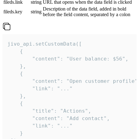
fileds.link
string
URL that opens when the data field is clicked
Description of the data field, added in bold
fileds.key
string
before the field content, separated by a colon
jivo_api.setCustomData([

    {

        "content": "User balance: $56",

    },

    {

        "content": "Open customer profile",
        "link": "..."

    },

    {

        "title": "Actions",

        "content": "Add contact",

        "link": "..."

    }
