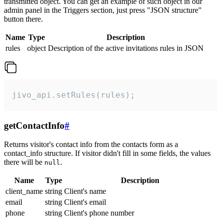
transmitted object. You can get an example of such object in our
admin panel in the Triggers section, just press "JSON structure"
button there.
Name
Type
Description
rules
object
Description of the active invitations rules in JSON
jivo_api.setRules(rules);
getContactInfo
#
Returns visitor's contact info from the contacts form as a
contact_info structure. If visitor didn't fill in some fields, the values
there will be
.
null
Name
Type
Description
client_name
string
Client's name
email
string
Client's email
phone
string
Client's phone number