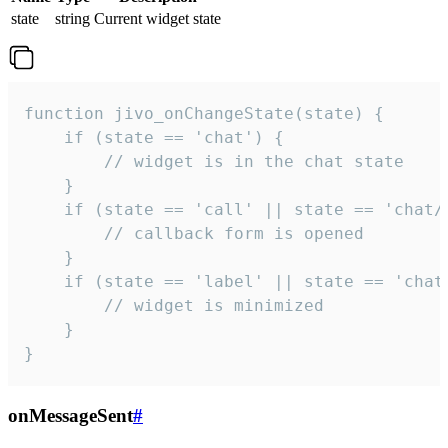
state
string
Current widget state
function jivo_onChangeState(state) {

    if (state == 'chat') {

        // widget is in the chat state

    }

    if (state == 'call' || state == 'chat/c
        // callback form is opened

    }

    if (state == 'label' || state == 'chat/
        // widget is minimized

    }

}
onMessageSent
#