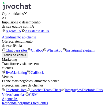
Oportunidades
AI
Impulsione o desempenho
da sua equipe com IA
Agente IA
Assistente de IA
Atendimento ao cliente
Ofereça atendimento
de excelência
Chat para sites
Chatbot
WhatsApp
Instagram
Telegram
Todos os canais
Marketing
Transforme visitantes em
clientes
JivoMarketing
Callback
Vendas
Feche mais negócios, aumente o ticket
e cresça sua base de clientes
Telefonia Jivo
Jivochat Team Chats
Integrações
Telefonia Plus
Videochamadas
CRM
Agente IA
Responda perguntas frequentes