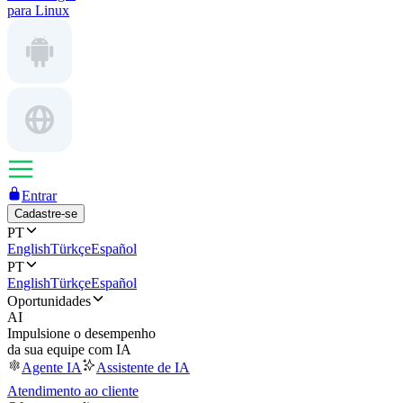
para Linux
Entrar
Cadastre-se
PT
English
Türkçe
Español
PT
English
Türkçe
Español
Oportunidades
AI
Impulsione o desempenho
da sua equipe com IA
Agente IA
Assistente de IA
Atendimento ao cliente