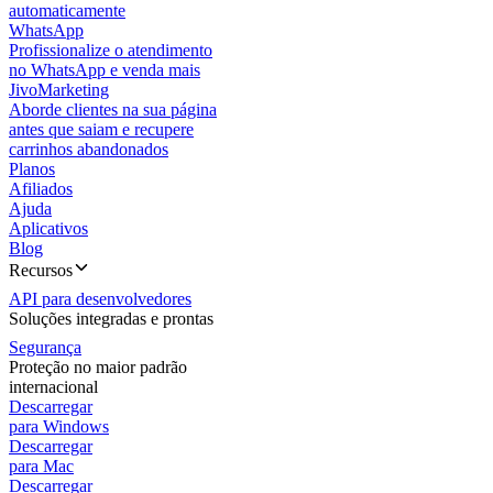
automaticamente
WhatsApp
Profissionalize o atendimento
no WhatsApp e venda mais
JivoMarketing
Aborde clientes na sua página
antes que saiam e recupere
carrinhos abandonados
Planos
Afiliados
Ajuda
Aplicativos
Blog
Recursos
API para desenvolvedores
Soluções integradas e prontas
Segurança
Proteção no maior padrão
internacional
Descarregar
para Windows
Descarregar
para Mac
Descarregar