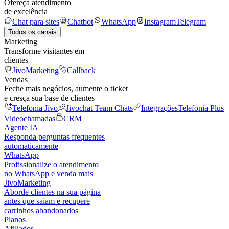
Ofereça atendimento
de excelência
Chat para sites
Chatbot
WhatsApp
Instagram
Telegram
Todos os canais
Marketing
Transforme visitantes em
clientes
JivoMarketing
Callback
Vendas
Feche mais negócios, aumente o ticket
e cresça sua base de clientes
Telefonia Jivo
Jivochat Team Chats
Integrações
Telefonia Plus
Videochamadas
CRM
Agente IA
Responda perguntas frequentes
automaticamente
WhatsApp
Profissionalize o atendimento
no WhatsApp e venda mais
JivoMarketing
Aborde clientes na sua página
antes que saiam e recupere
carrinhos abandonados
Planos
Afiliados