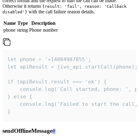
correct format and the request to start the call can be made.
Otherwise it returns
{result: 'fail', reason: 'Callback
with the call failure reason details.
disabled'}
Name
Type
Description
phone
string
Phone number
let phone = '+14084987855';

let apiResult = jivo_api.startCall(phone);

if (apiResult.result === 'ok') {

    console.log('Call started, phone: ', ph
} else {

    console.log('Failed to start the call,
}
sendOfflineMessage
#