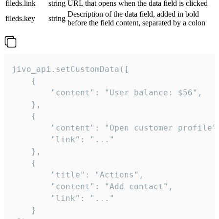
fileds.link
string
URL that opens when the data field is clicked
Description of the data field, added in bold
fileds.key
string
before the field content, separated by a colon
jivo_api.setCustomData([

    {

        "content": "User balance: $56",

    },

    {

        "content": "Open customer profile",
        "link": "..."

    },

    {

        "title": "Actions",

        "content": "Add contact",

        "link": "..."

    }
