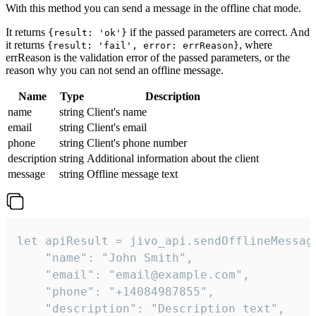
With this method you can send a message in the offline chat mode.
It returns
if the passed parameters are correct. And
{result: 'ok'}
it returns
, where
{result: 'fail', error: errReason}
errReason is the validation error of the passed parameters, or the
reason why you can not send an offline message.
Name
Type
Description
name
string
Client's name
email
string
Client's email
phone
string
Client's phone number
description
string
Additional information about the client
message
string
Offline message text
let apiResult = jivo_api.sendOfflineMessage
    "name": "John Smith",

    "email": "email@example.com",

    "phone": "+14084987855",

    "description": "Description text",
