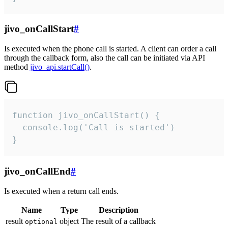
jivo_onCallStart
#
Is executed when the phone call is started. A client can order a call
through the callback form, also the call can be initiated via API
method
jivo_api.startCall()
.
function jivo_onCallStart() {

  console.log('Call is started')

}
jivo_onCallEnd
#
Is executed when a return call ends.
Name
Type
Description
result
object
The result of a callback
optional