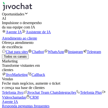
Oportunidades
AI
Impulsione o desempenho
da sua equipe com IA
Agente IA
Assistente de IA
Atendimento ao cliente
Ofereça atendimento
de excelência
Chat para sites
Chatbot
WhatsApp
Instagram
Telegram
Todos os canais
Marketing
Transforme visitantes em
clientes
JivoMarketing
Callback
Vendas
Feche mais negócios, aumente o ticket
e cresça sua base de clientes
Telefonia Jivo
Jivochat Team Chats
Integrações
Telefonia Plus
Videochamadas
CRM
Agente IA
Responda perguntas frequentes