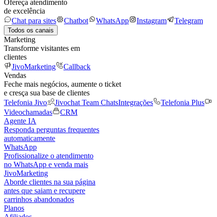
Ofereça atendimento
de excelência
Chat para sites
Chatbot
WhatsApp
Instagram
Telegram
Todos os canais
Marketing
Transforme visitantes em
clientes
JivoMarketing
Callback
Vendas
Feche mais negócios, aumente o ticket
e cresça sua base de clientes
Telefonia Jivo
Jivochat Team Chats
Integrações
Telefonia Plus
Videochamadas
CRM
Agente IA
Responda perguntas frequentes
automaticamente
WhatsApp
Profissionalize o atendimento
no WhatsApp e venda mais
JivoMarketing
Aborde clientes na sua página
antes que saiam e recupere
carrinhos abandonados
Planos
Afiliados