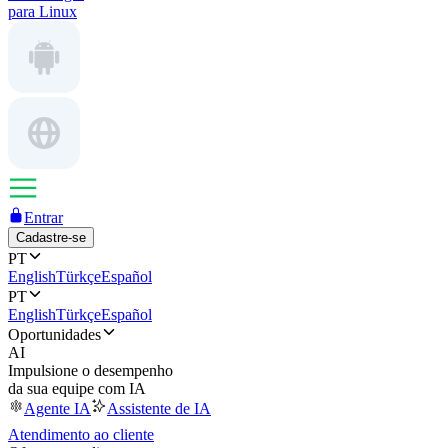
para Linux
Entrar
Cadastre-se
PT
English
Türkçe
Español
PT
English
Türkçe
Español
Oportunidades
AI
Impulsione o desempenho
da sua equipe com IA
Agente IA
Assistente de IA
Atendimento ao cliente