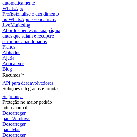
automaticamente
WhatsApp
Profissionalize o atendimento
no WhatsApp e venda mais
JivoMarketing
Aborde clientes na sua página
antes que saiam e recupere
carrinhos abandonados
Planos
Afiliados
Ajuda
Aplicativos
Blog
Recursos
API para desenvolvedores
Soluções integradas e prontas
Segurança
Proteção no maior padrão
internacional
Descarregar
para Windows
Descarregar
para Mac
Descarregar