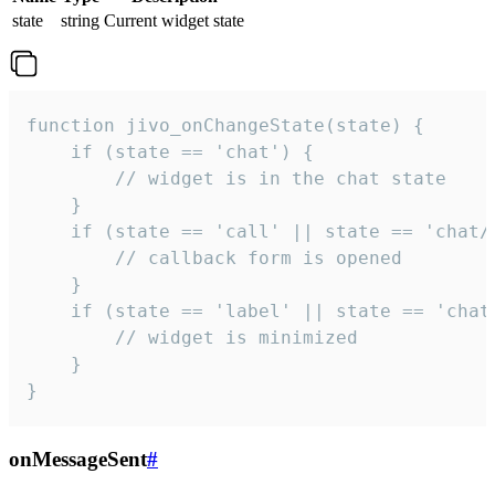
state
string
Current widget state
function jivo_onChangeState(state) {

    if (state == 'chat') {

        // widget is in the chat state

    }

    if (state == 'call' || state == 'chat/c
        // callback form is opened

    }

    if (state == 'label' || state == 'chat/
        // widget is minimized

    }

}
onMessageSent
#