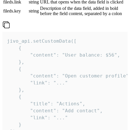
fileds.link
string
URL that opens when the data field is clicked
Description of the data field, added in bold
fileds.key
string
before the field content, separated by a colon
jivo_api.setCustomData([

    {

        "content": "User balance: $56",

    },

    {

        "content": "Open customer profile",
        "link": "..."

    },

    {

        "title": "Actions",

        "content": "Add contact",

        "link": "..."

    }
