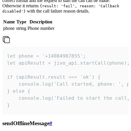
correct format and the request to start the call can be made.
Otherwise it returns
{result: 'fail', reason: 'Callback
with the call failure reason details.
disabled'}
Name
Type
Description
phone
string
Phone number
let phone = '+14084987855';

let apiResult = jivo_api.startCall(phone);

if (apiResult.result === 'ok') {

    console.log('Call started, phone: ', ph
} else {

    console.log('Failed to start the call,
}
sendOfflineMessage
#