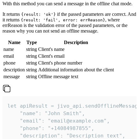
With this method you can send a message in the offline chat mode.
It returns
if the passed parameters are correct. And
{result: 'ok'}
it returns
, where
{result: 'fail', error: errReason}
errReason is the validation error of the passed parameters, or the
reason why you can not send an offline message.
Name
Type
Description
name
string
Client's name
email
string
Client's email
phone
string
Client's phone number
description
string
Additional information about the client
message
string
Offline message text
let apiResult = jivo_api.sendOfflineMessage
    "name": "John Smith",

    "email": "email@example.com",

    "phone": "+14084987855",

    "description": "Description text",
