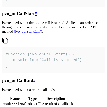
jivo_onCallStart
#
Is executed when the phone call is started. A client can order a call
through the callback form, also the call can be initiated via API
method
jivo_api.startCall()
.
function jivo_onCallStart() {

  console.log('Call is started')

}
jivo_onCallEnd
#
Is executed when a return call ends.
Name
Type
Description
result
object
The result of a callback
optional