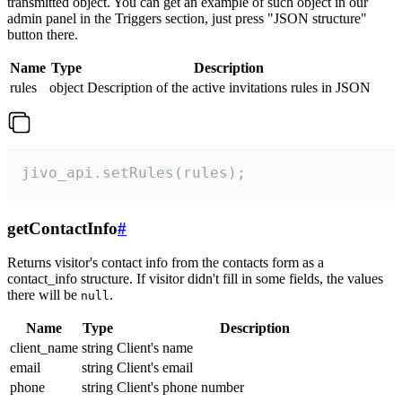
transmitted object. You can get an example of such object in our
admin panel in the Triggers section, just press "JSON structure"
button there.
Name
Type
Description
rules
object
Description of the active invitations rules in JSON
jivo_api.setRules(rules);
getContactInfo
#
Returns visitor's contact info from the contacts form as a
contact_info structure. If visitor didn't fill in some fields, the values
there will be
.
null
Name
Type
Description
client_name
string
Client's name
email
string
Client's email
phone
string
Client's phone number