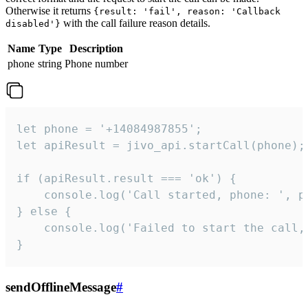
Otherwise it returns
{result: 'fail', reason: 'Callback
with the call failure reason details.
disabled'}
Name
Type
Description
phone
string
Phone number
let phone = '+14084987855';

let apiResult = jivo_api.startCall(phone);

if (apiResult.result === 'ok') {

    console.log('Call started, phone: ', ph
} else {

    console.log('Failed to start the call,
}
sendOfflineMessage
#