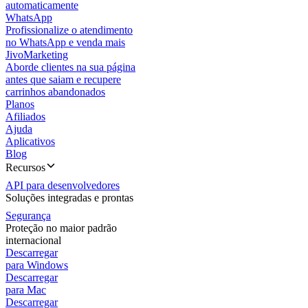
automaticamente
WhatsApp
Profissionalize o atendimento
no WhatsApp e venda mais
JivoMarketing
Aborde clientes na sua página
antes que saiam e recupere
carrinhos abandonados
Planos
Afiliados
Ajuda
Aplicativos
Blog
Recursos
API para desenvolvedores
Soluções integradas e prontas
Segurança
Proteção no maior padrão
internacional
Descarregar
para Windows
Descarregar
para Mac
Descarregar