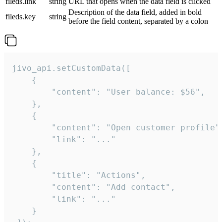
fileds.link
string
URL that opens when the data field is clicked
Description of the data field, added in bold
fileds.key
string
before the field content, separated by a colon
jivo_api.setCustomData([

    {

        "content": "User balance: $56",

    },

    {

        "content": "Open customer profile",
        "link": "..."

    },

    {

        "title": "Actions",

        "content": "Add contact",

        "link": "..."

    }
