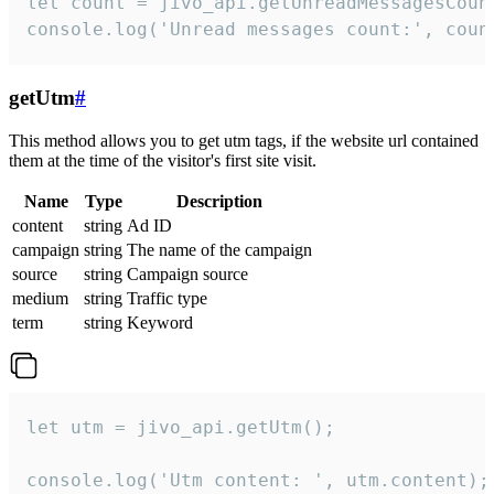
let count = jivo_api.getUnreadMessagesCount
console.log('Unread messages count:', coun
getUtm
#
This method allows you to get utm tags, if the website url contained
them at the time of the visitor's first site visit.
Name
Type
Description
content
string
Ad ID
campaign
string
The name of the campaign
source
string
Campaign source
medium
string
Traffic type
term
string
Keyword
let utm = jivo_api.getUtm();

console.log('Utm content: ', utm.content);
