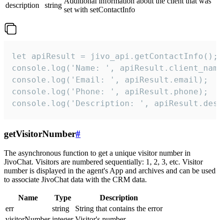
Additional information about the client that was
description
string
set with setContactInfo
let apiResult = jivo_api.getContactInfo();

console.log('Name: ', apiResult.client_name
console.log('Email: ', apiResult.email);

console.log('Phone: ', apiResult.phone);

console.log('Description: ', apiResult.des
getVisitorNumber
#
The asynchronous function to get a unique visitor number in
JivoChat. Visitors are numbered sequentially: 1, 2, 3, etc. Visitor
number is displayed in the agent's App and archives and can be used
to associate JivoChat data with the CRM data.
Name
Type
Description
err
string
String that contains the error
visitorNumber
integer
Visitor's number