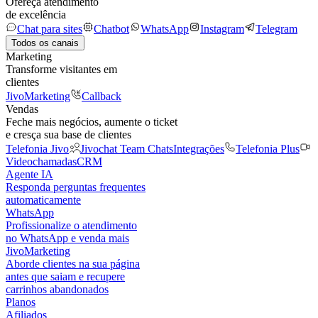
Ofereça atendimento
de excelência
Chat para sites
Chatbot
WhatsApp
Instagram
Telegram
Todos os canais
Marketing
Transforme visitantes em
clientes
JivoMarketing
Callback
Vendas
Feche mais negócios, aumente o ticket
e cresça sua base de clientes
Telefonia Jivo
Jivochat Team Chats
Integrações
Telefonia Plus
Videochamadas
CRM
Agente IA
Responda perguntas frequentes
automaticamente
WhatsApp
Profissionalize o atendimento
no WhatsApp e venda mais
JivoMarketing
Aborde clientes na sua página
antes que saiam e recupere
carrinhos abandonados
Planos
Afiliados