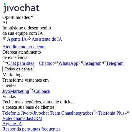
Oportunidades
AI
Impulsione o desempenho
da sua equipe com IA
Agente IA
Assistente de IA
Atendimento ao cliente
Ofereça atendimento
de excelência
Chat para sites
Chatbot
WhatsApp
Instagram
Telegram
Todos os canais
Marketing
Transforme visitantes em
clientes
JivoMarketing
Callback
Vendas
Feche mais negócios, aumente o ticket
e cresça sua base de clientes
Telefonia Jivo
Jivochat Team Chats
Integrações
Telefonia Plus
Videochamadas
CRM
Agente IA
Responda perguntas frequentes