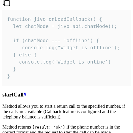
function jivo_onLoadCallback() {

  let chatMode = jivo_api.chatMode();

  if (chatMode === 'offline') {

     console.log("Widget is offline");

  } else {

    console.log('Widget is online')

  }

}
startCall
#
Method allows you to start a return call to the specified number, if
the calls are available (Callback feature is configured and the
telephony balance is sufficient).
Method returns
if the phone number is in the
{result: 'ok'}
correct format and the request to start the call can be made.