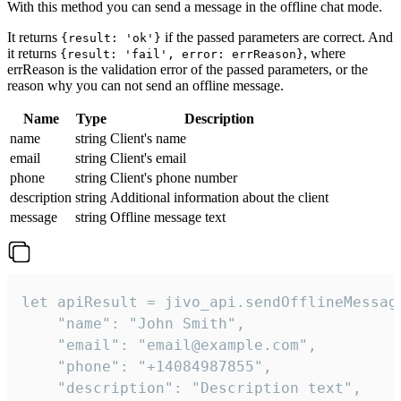
With this method you can send a message in the offline chat mode.
It returns
if the passed parameters are correct. And
{result: 'ok'}
it returns
, where
{result: 'fail', error: errReason}
errReason is the validation error of the passed parameters, or the
reason why you can not send an offline message.
Name
Type
Description
name
string
Client's name
email
string
Client's email
phone
string
Client's phone number
description
string
Additional information about the client
message
string
Offline message text
let apiResult = jivo_api.sendOfflineMessage
    "name": "John Smith",

    "email": "email@example.com",

    "phone": "+14084987855",

    "description": "Description text",
