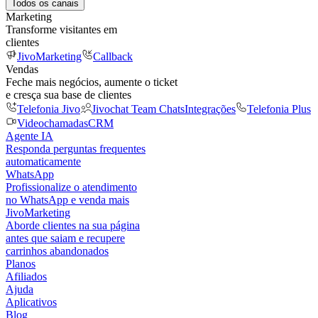
Todos os canais
Marketing
Transforme visitantes em
clientes
JivoMarketing
Callback
Vendas
Feche mais negócios, aumente o ticket
e cresça sua base de clientes
Telefonia Jivo
Jivochat Team Chats
Integrações
Telefonia Plus
Videochamadas
CRM
Agente IA
Responda perguntas frequentes
automaticamente
WhatsApp
Profissionalize o atendimento
no WhatsApp e venda mais
JivoMarketing
Aborde clientes na sua página
antes que saiam e recupere
carrinhos abandonados
Planos
Afiliados
Ajuda
Aplicativos
Blog