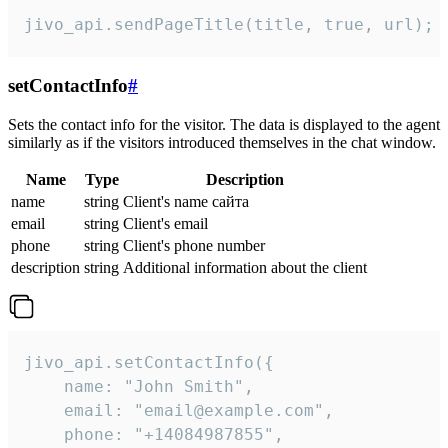
jivo_api.sendPageTitle(title, true, url);
setContactInfo
#
Sets the contact info for the visitor. The data is displayed to the agent
similarly as if the visitors introduced themselves in the chat window.
Name
Type
Description
name
string
Client's name сайта
email
string
Client's email
phone
string
Client's phone number
description
string
Additional information about the client
jivo_api.setContactInfo({

    name: "John Smith",

    email: "email@example.com",

    phone: "+14084987855",
