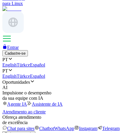
para Linux
Entrar
Cadastre-se
PT
English
Türkçe
Español
PT
English
Türkçe
Español
Oportunidades
AI
Impulsione o desempenho
da sua equipe com IA
Agente IA
Assistente de IA
Atendimento ao cliente
Ofereça atendimento
de excelência
Chat para sites
Chatbot
WhatsApp
Instagram
Telegram