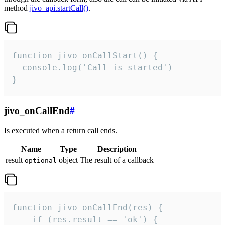
method
jivo_api.startCall()
.
function jivo_onCallStart() {

  console.log('Call is started')

}
jivo_onCallEnd
#
Is executed when a return call ends.
Name
Type
Description
result
object
The result of a callback
optional
function jivo_onCallEnd(res) {

    if (res.result == 'ok') {
