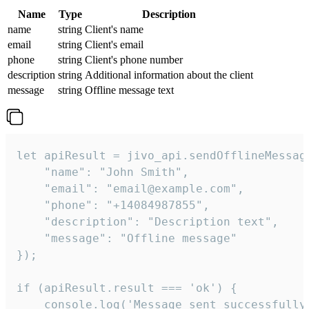
Name
Type
Description
name
string
Client's name
email
string
Client's email
phone
string
Client's phone number
description
string
Additional information about the client
message
string
Offline message text
let apiResult = jivo_api.sendOfflineMessage
    "name": "John Smith",

    "email": "email@example.com",

    "phone": "+14084987855",

    "description": "Description text",

    "message": "Offline message"

});

if (apiResult.result === 'ok') {

    console.log('Message sent successfully'