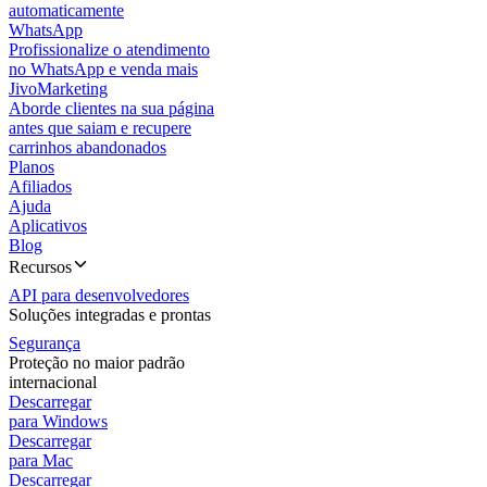
automaticamente
WhatsApp
Profissionalize o atendimento
no WhatsApp e venda mais
JivoMarketing
Aborde clientes na sua página
antes que saiam e recupere
carrinhos abandonados
Planos
Afiliados
Ajuda
Aplicativos
Blog
Recursos
API para desenvolvedores
Soluções integradas e prontas
Segurança
Proteção no maior padrão
internacional
Descarregar
para Windows
Descarregar
para Mac
Descarregar