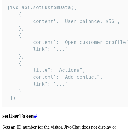
jivo_api.setCustomData([

    {

        "content": "User balance: $56",

    },

    {

        "content": "Open customer profile",
        "link": "..."

    },

    {

        "title": "Actions",

        "content": "Add contact",

        "link": "..."

    }

 ]);
setUserToken
#
Sets an ID number for the visitor. JivoChat does not display or