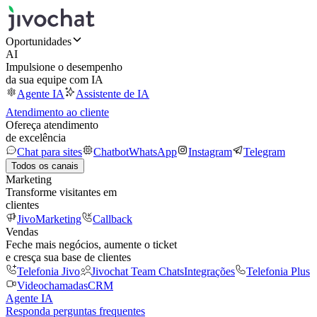
Oportunidades
AI
Impulsione o desempenho
da sua equipe com IA
Agente IA
Assistente de IA
Atendimento ao cliente
Ofereça atendimento
de excelência
Chat para sites
Chatbot
WhatsApp
Instagram
Telegram
Todos os canais
Marketing
Transforme visitantes em
clientes
JivoMarketing
Callback
Vendas
Feche mais negócios, aumente o ticket
e cresça sua base de clientes
Telefonia Jivo
Jivochat Team Chats
Integrações
Telefonia Plus
Videochamadas
CRM
Agente IA
Responda perguntas frequentes