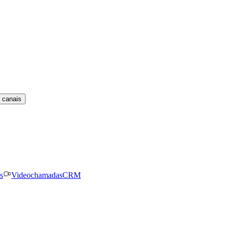
 canais
s
Videochamadas
CRM