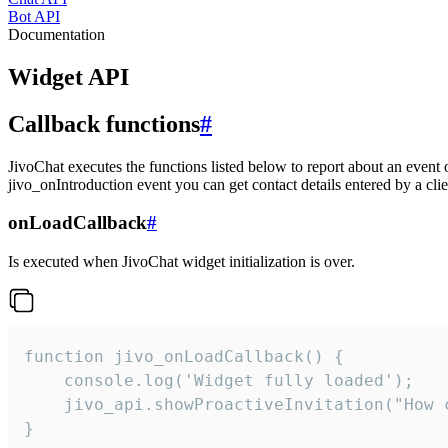
Bot API
Documentation
Widget API
Callback functions
#
JivoChat executes the functions listed below to report about an event 
jivo_onIntroduction event you can get contact details entered by a clie
onLoadCallback
#
Is executed when JivoChat widget initialization is over.
function jivo_onLoadCallback() {

    console.log('Widget fully loaded');

    jivo_api.showProactiveInvitation("How c
}