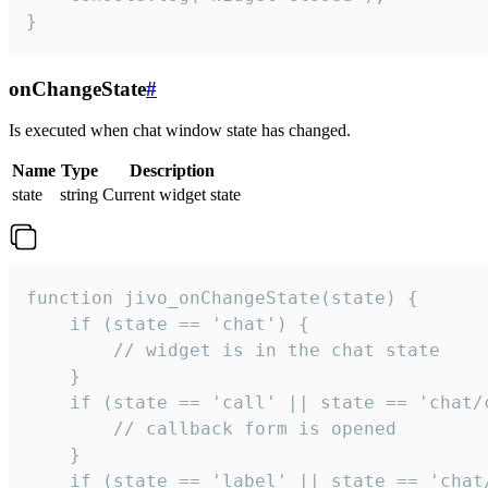
}
onChangeState
#
Is executed when chat window state has changed.
Name
Type
Description
state
string
Current widget state
function jivo_onChangeState(state) {

    if (state == 'chat') {

        // widget is in the chat state

    }

    if (state == 'call' || state == 'chat/c
        // callback form is opened

    }

    if (state == 'label' || state == 'chat/