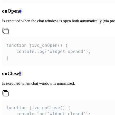
onOpen
#
Is executed when the chat window is open both automatically (via proa
function jivo_onOpen() {

    console.log('Widget opened');

}
onClose
#
Is executed when chat window is minimized.
function jivo_onClose() {

    console.log('Widget closed');
