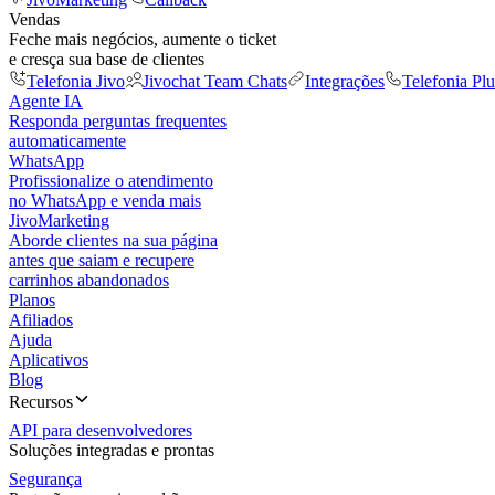
Vendas
Feche mais negócios, aumente o ticket
e cresça sua base de clientes
Telefonia Jivo
Jivochat Team Chats
Integrações
Telefonia Plu
Agente IA
Responda perguntas frequentes
automaticamente
WhatsApp
Profissionalize o atendimento
no WhatsApp e venda mais
JivoMarketing
Aborde clientes na sua página
antes que saiam e recupere
carrinhos abandonados
Planos
Afiliados
Ajuda
Aplicativos
Blog
Recursos
API para desenvolvedores
Soluções integradas e prontas
Segurança