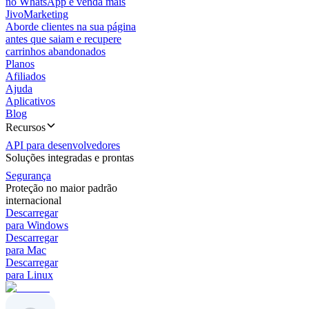
no WhatsApp e venda mais
JivoMarketing
Aborde clientes na sua página
antes que saiam e recupere
carrinhos abandonados
Planos
Afiliados
Ajuda
Aplicativos
Blog
Recursos
API para desenvolvedores
Soluções integradas e prontas
Segurança
Proteção no maior padrão
internacional
Descarregar
para Windows
Descarregar
para Mac
Descarregar
para Linux