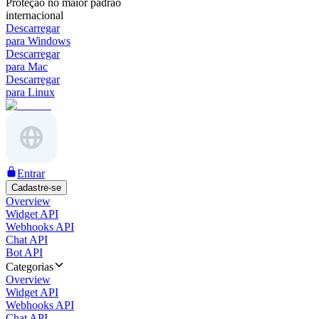
Proteção no maior padrão
internacional
Descarregar
para Windows
Descarregar
para Mac
Descarregar
para Linux
Entrar
Cadastre-se
Overview
Widget API
Webhooks API
Chat API
Bot API
Categorias
Overview
Widget API
Webhooks API
Chat API