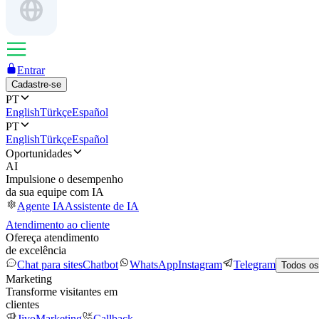
Entrar
Cadastre-se
PT
English
Türkçe
Español
PT
English
Türkçe
Español
Oportunidades
AI
Impulsione o desempenho
da sua equipe com IA
Agente IA
Assistente de IA
Atendimento ao cliente
Ofereça atendimento
de excelência
Chat para sites
Chatbot
WhatsApp
Instagram
Telegram
Todos os
Marketing
Transforme visitantes em
clientes
JivoMarketing
Callback