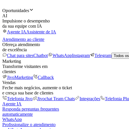
Oportunidades
AI
Impulsione o desempenho
da sua equipe com IA
Agente IA
Assistente de IA
Atendimento ao cliente
Ofereça atendimento
de excelência
Chat para sites
Chatbot
WhatsApp
Instagram
Telegram
Todos os
Marketing
Transforme visitantes em
clientes
JivoMarketing
Callback
Vendas
Feche mais negócios, aumente o ticket
e cresça sua base de clientes
Telefonia Jivo
Jivochat Team Chats
Integrações
Telefonia Plu
Agente IA
Responda perguntas frequentes
automaticamente
WhatsApp
Profissionalize o atendimento