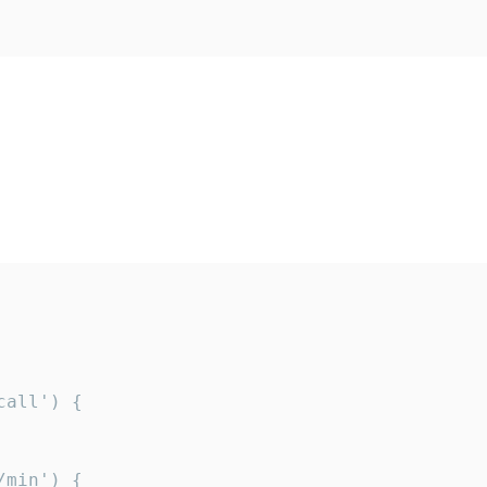
all') {

min') {
