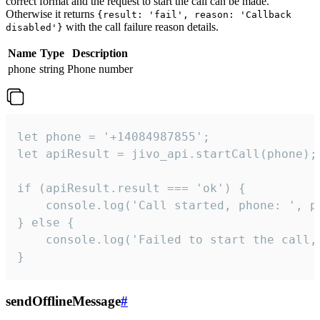
correct format and the request to start the call can be made.
Otherwise it returns
{result: 'fail', reason: 'Callback
with the call failure reason details.
disabled'}
Name
Type
Description
phone
string
Phone number
let phone = '+14084987855';

let apiResult = jivo_api.startCall(phone);

if (apiResult.result === 'ok') {

    console.log('Call started, phone: ', ph
} else {

    console.log('Failed to start the call,
}
sendOfflineMessage
#