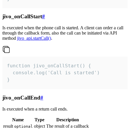
jivo_onCallStart
#
Is executed when the phone call is started. A client can order a call
through the callback form, also the call can be initiated via API
method
jivo_api.startCall()
.
function jivo_onCallStart() {

  console.log('Call is started')

}
jivo_onCallEnd
#
Is executed when a return call ends.
Name
Type
Description
result
object
The result of a callback
optional