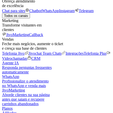
Ofereça atendimento
de excelência
Chat para sites
Chatbot
WhatsApp
Instagram
Telegram
Todos os canais
Marketing
Transforme visitantes em
clientes
JivoMarketing
Callback
Vendas
Feche mais negócios, aumente o ticket
e cresça sua base de clientes
Telefonia Jivo
Jivochat Team Chats
Integrações
Telefonia Plus
Videochamadas
CRM
Agente IA
Responda perguntas frequentes
automaticamente
WhatsApp
Profissionalize o atendimento
no WhatsApp e venda mais
JivoMarketing
Aborde clientes na sua página
antes que saiam e recupere
carrinhos abandonados
Planos
Afiliados