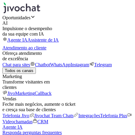
Oportunidades
AI
Impulsione o desempenho
da sua equipe com IA
Agente IA
Assistente de IA
Atendimento ao cliente
Ofereça atendimento
de excelência
Chat para sites
Chatbot
WhatsApp
Instagram
Telegram
Todos os canais
Marketing
Transforme visitantes em
clientes
JivoMarketing
Callback
Vendas
Feche mais negócios, aumente o ticket
e cresça sua base de clientes
Telefonia Jivo
Jivochat Team Chats
Integrações
Telefonia Plus
Videochamadas
CRM
Agente IA
Responda perguntas frequentes