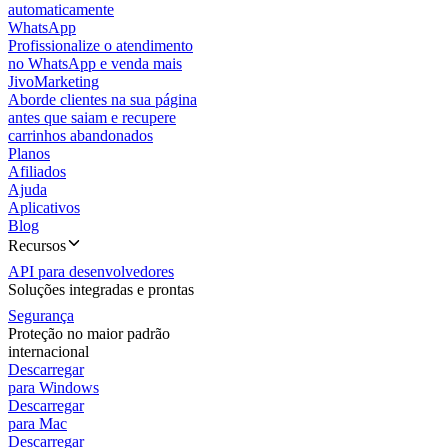
automaticamente
WhatsApp
Profissionalize o atendimento
no WhatsApp e venda mais
JivoMarketing
Aborde clientes na sua página
antes que saiam e recupere
carrinhos abandonados
Planos
Afiliados
Ajuda
Aplicativos
Blog
Recursos
API para desenvolvedores
Soluções integradas e prontas
Segurança
Proteção no maior padrão
internacional
Descarregar
para Windows
Descarregar
para Mac
Descarregar