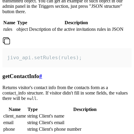
transmitted object. You can get an example of such object in our
admin panel in the Triggers section, just press "JSON structure"
button there.
Name
Type
Description
rules
object
Description of the active invitations rules in JSON
jivo_api.setRules(rules);
getContactInfo
#
Returns visitor's contact info from the contacts form as a
contact_info structure. If visitor didn't fill in some fields, the values
there will be
.
null
Name
Type
Description
client_name
string
Client's name
email
string
Client's email
phone
string
Client's phone number