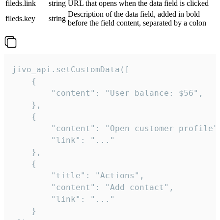
fileds.link
string
URL that opens when the data field is clicked
Description of the data field, added in bold
fileds.key
string
before the field content, separated by a colon
jivo_api.setCustomData([

    {

        "content": "User balance: $56",

    },

    {

        "content": "Open customer profile",
        "link": "..."

    },

    {

        "title": "Actions",

        "content": "Add contact",

        "link": "..."

    }
