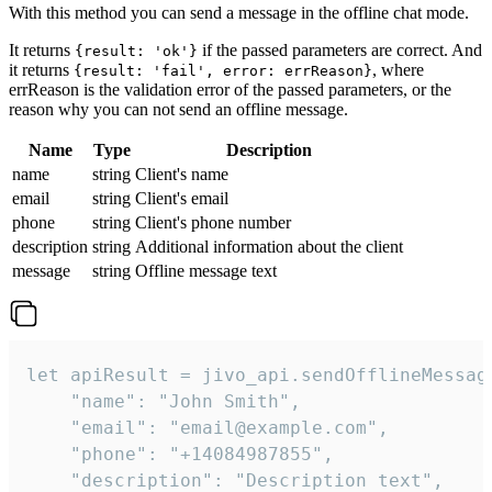
With this method you can send a message in the offline chat mode.
It returns
if the passed parameters are correct. And
{result: 'ok'}
it returns
, where
{result: 'fail', error: errReason}
errReason is the validation error of the passed parameters, or the
reason why you can not send an offline message.
Name
Type
Description
name
string
Client's name
email
string
Client's email
phone
string
Client's phone number
description
string
Additional information about the client
message
string
Offline message text
let apiResult = jivo_api.sendOfflineMessage
    "name": "John Smith",

    "email": "email@example.com",

    "phone": "+14084987855",

    "description": "Description text",
