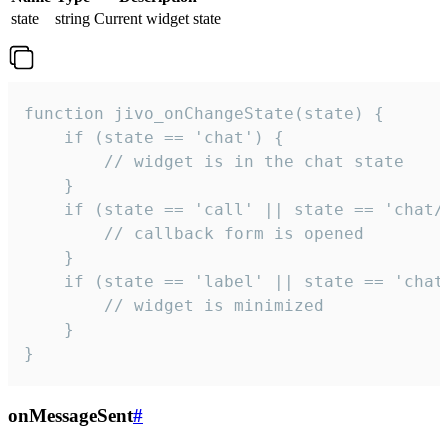
state
string
Current widget state
function jivo_onChangeState(state) {

    if (state == 'chat') {

        // widget is in the chat state

    }

    if (state == 'call' || state == 'chat/c
        // callback form is opened

    }

    if (state == 'label' || state == 'chat/
        // widget is minimized

    }

}
onMessageSent
#