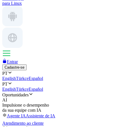
para Linux
Entrar
Cadastre-se
PT
English
Türkçe
Español
PT
English
Türkçe
Español
Oportunidades
AI
Impulsione o desempenho
da sua equipe com IA
Agente IA
Assistente de IA
Atendimento ao cliente