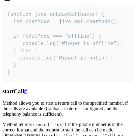
function jivo_onLoadCallback() {

  let chatMode = jivo_api.chatMode();

  if (chatMode === 'offline') {

     console.log("Widget is offline");

  } else {

    console.log('Widget is online')

  }

}
startCall
#
Method allows you to start a return call to the specified number, if
the calls are available (Callback feature is configured and the
telephony balance is sufficient).
Method returns
if the phone number is in the
{result: 'ok'}
correct format and the request to start the call can be made.
Otherwise it returns
{result: 'fail', reason: 'Callback