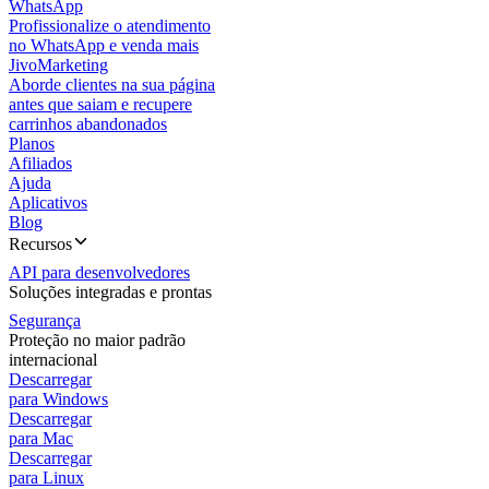
WhatsApp
Profissionalize o atendimento
no WhatsApp e venda mais
JivoMarketing
Aborde clientes na sua página
antes que saiam e recupere
carrinhos abandonados
Planos
Afiliados
Ajuda
Aplicativos
Blog
Recursos
API para desenvolvedores
Soluções integradas e prontas
Segurança
Proteção no maior padrão
internacional
Descarregar
para Windows
Descarregar
para Mac
Descarregar
para Linux