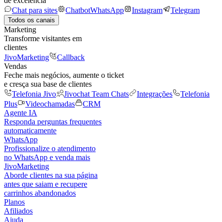
de excelência
Chat para sites
Chatbot
WhatsApp
Instagram
Telegram
Todos os canais
Marketing
Transforme visitantes em
clientes
JivoMarketing
Callback
Vendas
Feche mais negócios, aumente o ticket
e cresça sua base de clientes
Telefonia Jivo
Jivochat Team Chats
Integrações
Telefonia
Plus
Videochamadas
CRM
Agente IA
Responda perguntas frequentes
automaticamente
WhatsApp
Profissionalize o atendimento
no WhatsApp e venda mais
JivoMarketing
Aborde clientes na sua página
antes que saiam e recupere
carrinhos abandonados
Planos
Afiliados
Ajuda