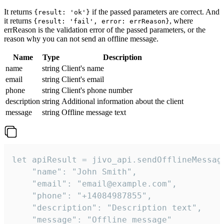
It returns
if the passed parameters are correct. And
{result: 'ok'}
it returns
, where
{result: 'fail', error: errReason}
errReason is the validation error of the passed parameters, or the
reason why you can not send an offline message.
Name
Type
Description
name
string
Client's name
email
string
Client's email
phone
string
Client's phone number
description
string
Additional information about the client
message
string
Offline message text
let apiResult = jivo_api.sendOfflineMessage
    "name": "John Smith",

    "email": "email@example.com",

    "phone": "+14084987855",

    "description": "Description text",

    "message": "Offline message"
