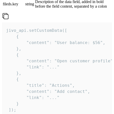
Description of the data field, added in bold
fileds.key
string
before the field content, separated by a colon
jivo_api.setCustomData([

    {

        "content": "User balance: $56",

    },

    {

        "content": "Open customer profile",
        "link": "..."

    },

    {

        "title": "Actions",

        "content": "Add contact",

        "link": "..."

    }

 ]);