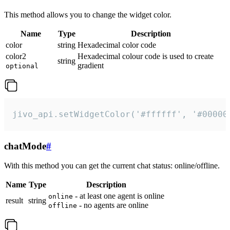
This method allows you to change the widget color.
Name
Type
Description
color
string
Hexadecimal color code
color2
Hexadecimal colour code is used to create
string
gradient
optional
jivo_api.setWidgetColor('#ffffff', '#00000
chatMode
#
With this method you can get the current chat status: online/offline.
Name
Type
Description
- at least one agent is online
online
result
string
- no agents are online
offline