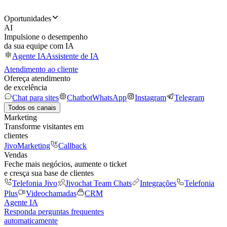
Oportunidades
AI
Impulsione o desempenho
da sua equipe com IA
Agente IA
Assistente de IA
Atendimento ao cliente
Ofereça atendimento
de excelência
Chat para sites
Chatbot
WhatsApp
Instagram
Telegram
Todos os canais
Marketing
Transforme visitantes em
clientes
JivoMarketing
Callback
Vendas
Feche mais negócios, aumente o ticket
e cresça sua base de clientes
Telefonia Jivo
Jivochat Team Chats
Integrações
Telefonia
Plus
Videochamadas
CRM
Agente IA
Responda perguntas frequentes
automaticamente