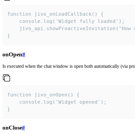
function jivo_onLoadCallback() {

    console.log('Widget fully loaded');

    jivo_api.showProactiveInvitation("How c
}
onOpen
#
Is executed when the chat window is open both automatically (via proa
function jivo_onOpen() {

    console.log('Widget opened');

}
onClose
#