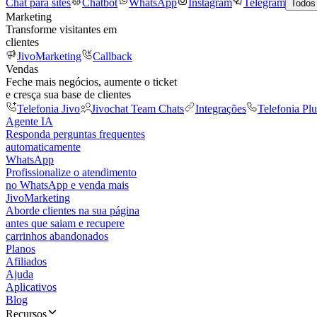
Chat para sites
Chatbot
WhatsApp
Instagram
Telegram
Todos
Marketing
Transforme visitantes em
clientes
JivoMarketing
Callback
Vendas
Feche mais negócios, aumente o ticket
e cresça sua base de clientes
Telefonia Jivo
Jivochat Team Chats
Integrações
Telefonia Plu
Agente IA
Responda perguntas frequentes
automaticamente
WhatsApp
Profissionalize o atendimento
no WhatsApp e venda mais
JivoMarketing
Aborde clientes na sua página
antes que saiam e recupere
carrinhos abandonados
Planos
Afiliados
Ajuda
Aplicativos
Blog
Recursos