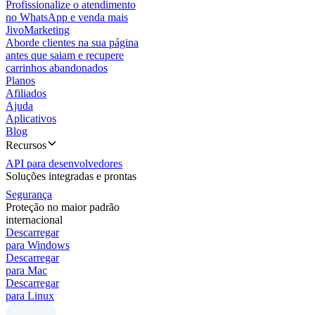
Profissionalize o atendimento
no WhatsApp e venda mais
JivoMarketing
Aborde clientes na sua página
antes que saiam e recupere
carrinhos abandonados
Planos
Afiliados
Ajuda
Aplicativos
Blog
Recursos
API para desenvolvedores
Soluções integradas e prontas
Segurança
Proteção no maior padrão
internacional
Descarregar
para Windows
Descarregar
para Mac
Descarregar
para Linux