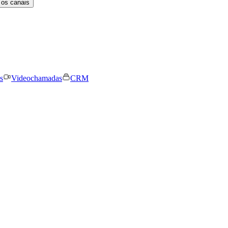
 os canais
s
Videochamadas
CRM