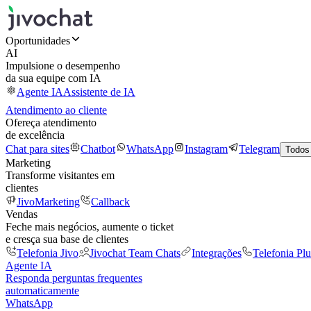
Oportunidades
AI
Impulsione o desempenho
da sua equipe com IA
Agente IA
Assistente de IA
Atendimento ao cliente
Ofereça atendimento
de excelência
Chat para sites
Chatbot
WhatsApp
Instagram
Telegram
Todos
Marketing
Transforme visitantes em
clientes
JivoMarketing
Callback
Vendas
Feche mais negócios, aumente o ticket
e cresça sua base de clientes
Telefonia Jivo
Jivochat Team Chats
Integrações
Telefonia Plu
Agente IA
Responda perguntas frequentes
automaticamente
WhatsApp