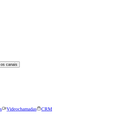
 os canais
s
Videochamadas
CRM