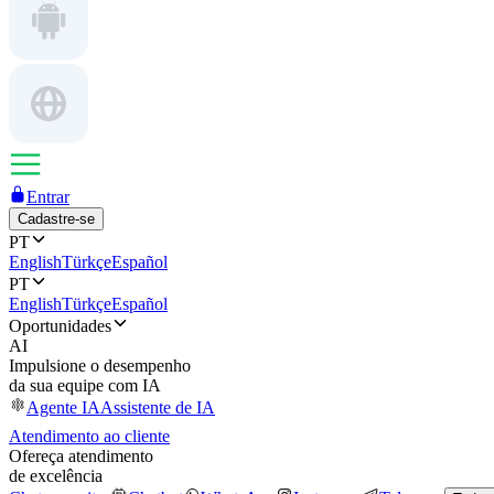
Entrar
Cadastre-se
PT
English
Türkçe
Español
PT
English
Türkçe
Español
Oportunidades
AI
Impulsione o desempenho
da sua equipe com IA
Agente IA
Assistente de IA
Atendimento ao cliente
Ofereça atendimento
de excelência